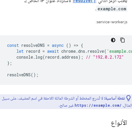
يطلب الرمز التالي
resolve()
لاسترداد عنوان IP الخاص بـ
.
example.com
service-worker.js:
const
resolveDNS
=
async
()
=
>
{
let
record
=
await
chrome
.
dns
.
resolve
(
'example.c
console
.
log
(
record
.
address
);
// "192.0.2.172"
};
resolveDNS
();
نقطة أساسية:
لا تُدرِج المخطط أو الشرطة المائلة اللاحقة في اسم المضيف. على سبيل
المثال،
غير صالح.
https://example.com/
الأنواع