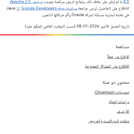
4.0‏
ما لم يُنصّ على خلاف ذلك، ونماذج الرموز مرخّصة بموجب
ترخيص Apache 2.0‏
.
للاطّلاع على التفاصيل، يُرجى مراجعة
سياسات موقع Google Developers‏
. إنّ Java
هي علامة تجارية مسجَّلة لشركة Oracle و/أو شركائها التابعين.
تاريخ التعديل الأخير: 2026-01-08 (حسب التوقيت العالمي المتفَّق عليه)
مساهمة
الإبلاغ عن خطأ
الاطّلاع على المشاكل المفتوحة
محتوى ذو صلة
تحديثات Chromium
دراسات الحالة
الأرشيف
ملفات البودكاست والعروض