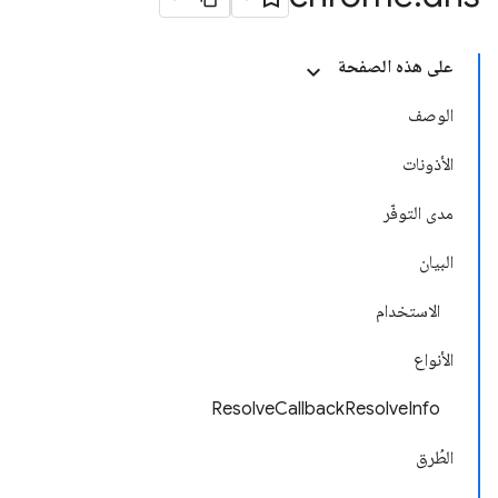
على هذه الصفحة
الوصف
الأذونات
مدى التوفّر
البيان
الاستخدام
الأنواع
ResolveCallbackResolveInfo
الطُرق