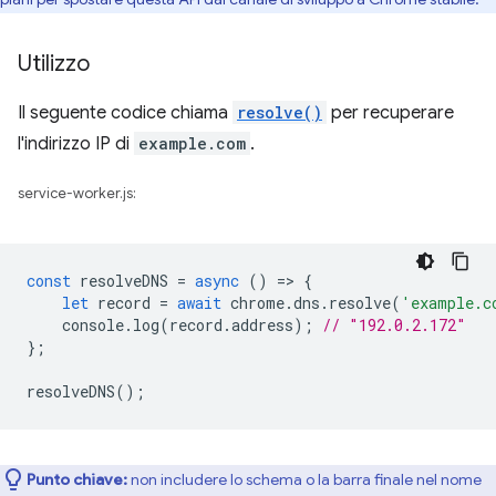
Utilizzo
Il seguente codice chiama
resolve()
per recuperare
l'indirizzo IP di
example.com
.
service-worker.js:
const
resolveDNS
=
async
()
=
>
{
let
record
=
await
chrome
.
dns
.
resolve
(
'example.c
console
.
log
(
record
.
address
);
// "192.0.2.172"
};
resolveDNS
();
Punto chiave:
non includere lo schema o la barra finale nel nome