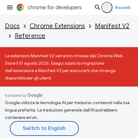
Accedi
Docs
Chrome Extensions
Manifest V2
Reference
Le estensioni Manifest V2 verranno rimosse dal Chrome Web
Store il 31 agosto 2026. Esegui subito la migrazione
dell'estensione a Manifest V3 per assicurarti che rimanga
disponibile per gli utenti.
Google utilizza la tecnologia AI per tradurre i contenuti nella tua
lingua preferita. Le traduzioni generate dall'AI potrebbero
contenere errori.