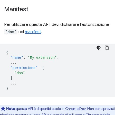
Manifest
Per utilizzare questa API, devi dichiarare l'autorizzazione
"dns"
nel
manifest
.
{
"name"
:
"My extension"
,
...
"permissions"
:
[
"dns"
],
...
}
Nota
:questa API è disponibile solo in
Chrome Dev
. Non sono previsti
piani per spostare questa API dal canale di sviluppo a Chrome stabile.