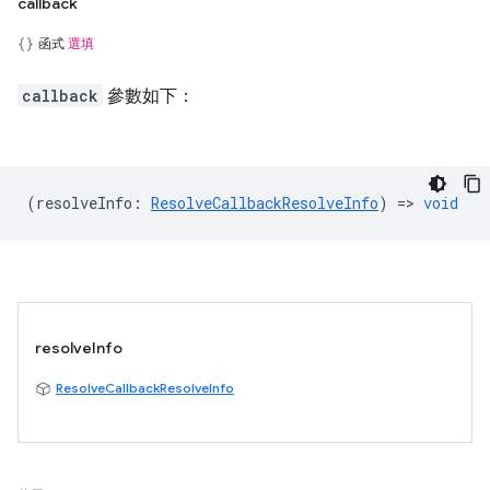
callback
函式
選填
callback
參數如下：
(
resolveInfo
:
ResolveCallbackResolveInfo
) =>
void
resolveInfo
ResolveCallbackResolveInfo