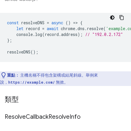
const
resolveDNS
=
async
()
=
>
{
let
record
=
await
chrome
.
dns
.
resolve
(
'example.c
console
.
log
(
record
.
address
);
// "192.0.2.172"
};
resolveDNS
();
重點：
主機名稱不得包含架構或結尾斜線。舉例來
說，
無效。
https://example.com/
類型
Resolve
Callback
Resolve
Info