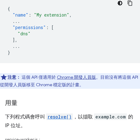
{
"name"
:
"My extension"
,
...
"permissions"
:
[
"dns"
],
...
}
注意：
這個 API 僅適用於
Chrome 開發人員版
。目前沒有將這個 API
從開發人員版移至 Chrome 穩定版的計畫。
用量
下列程式碼會呼叫
resolve()
，以擷取
example.com
的
IP 位址。
service-worker.js：