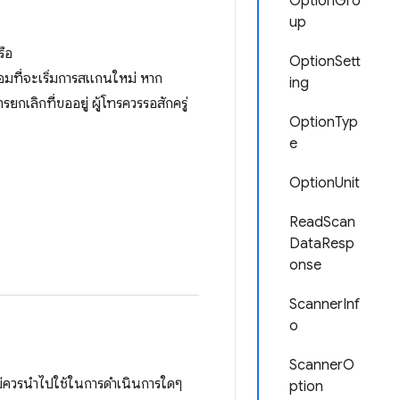
OptionGro
up
ือ
OptionSett
ที่จะเริ่มการสแกนใหม่ หาก
ing
เลิกที่ขออยู่ ผู้โทรควรรอสักครู่
OptionTyp
e
OptionUnit
ReadScan
DataResp
onse
ScannerInf
o
ScannerO
ม่ควรนำไปใช้ในการดำเนินการใดๆ
ption