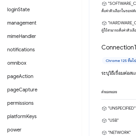
"SOFTWARE_C
login
State
ตั้งค่าตัวเลือกในซอฟต์
management
"HARDWARE_
ผู้ใช้สามารถตั้งค่าตัว
mime
Handler
Connection
notifications
Chrome 125 ขึ้นไ
omnibox
ระบุวิธีเชื่อมต่อ
page
Action
page
Capture
ค่าแจกแจง
permissions
"UNSPECIFIED"
platform
Keys
"USB"
power
"NETWORK"