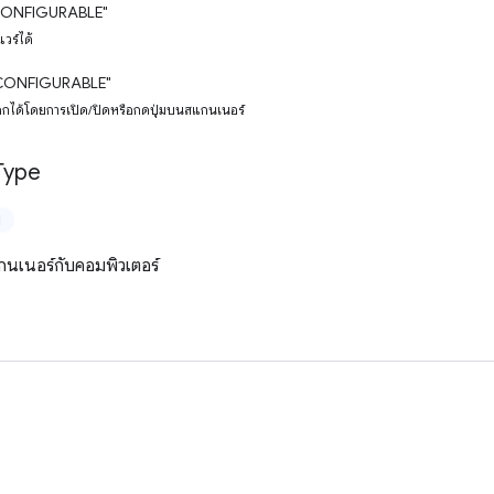
ONFIGURABLE"
แวร์ได้
CONFIGURABLE"
เลือกได้โดยการเปิด/ปิดหรือกดปุ่มบนสแกนเนอร์
Type
ป
สแกนเนอร์กับคอมพิวเตอร์