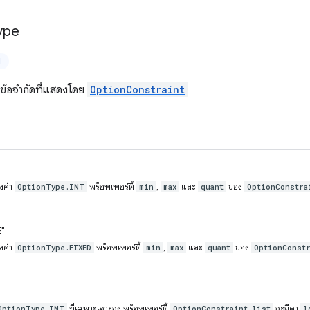
ype
ป
ข้อจำกัดที่แสดงโดย
OptionConstraint
องค่า
พร็อพเพอร์ตี้
,
และ
ของ
OptionType.INT
min
max
quant
OptionConstra
"
องค่า
พร็อพเพอร์ตี้
,
และ
ของ
OptionType.FIXED
min
max
quant
OptionConstr
ที่เฉพาะเจาะจง พร็อพเพอร์ตี้
จะมีค่า
OptionType.INT
OptionConstraint.list
l