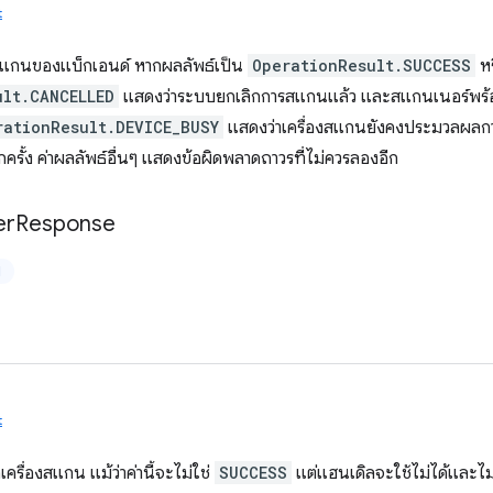
t
แกนของแบ็กเอนด์ หากผลลัพธ์เป็น
OperationResult.SUCCESS
หร
ult.CANCELLED
แสดงว่าระบบยกเลิกการสแกนแล้ว และสแกนเนอร์พร้อม
rationResult.DEVICE_BUSY
แสดงว่าเครื่องสแกนยังคงประมวลผลการยก
ครั้ง ค่าผลลัพธ์อื่นๆ แสดงข้อผิดพลาดถาวรที่ไม่ควรลองอีก
er
Response
ป
t
ครื่องสแกน แม้ว่าค่านี้จะไม่ใช่
SUCCESS
แต่แฮนเดิลจะใช้ไม่ได้และไ