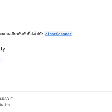
งสแกนเดียวกันกับที่ส่งไปยัง
closeScanner
ity
ป
URABLE"
่างเดียว