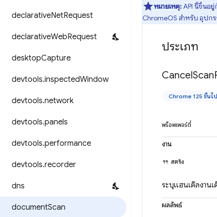
หมายเหตุ:
API นี้ขึ้นอย
declarative
Net
Request
ChromeOS สำหรับ อุปกรณ์บาง
declarative
Web
Request
ประเภท
desktop
Capture
Cancel
Scan
devtools
.
inspected
Window
Chrome 125 ขึ้นไ
devtools
.
network
devtools
.
panels
พร็อพเพอร์ตี้
devtools
.
performance
งาน
สตริง
devtools
.
recorder
ระบุแฮนเดิลงานเดี
dns
ผลลัพธ์
document
Scan