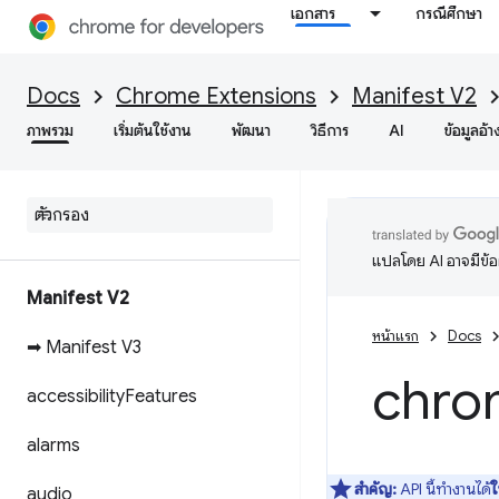
เอกสาร
กรณีศึกษา
Docs
Chrome Extensions
Manifest V2
ภาพรวม
เริ่มต้นใช้งาน
พัฒนา
วิธีการ
AI
ข้อมูลอ้า
แปลโดย AI อาจมีข้
Manifest V2
หน้าแรก
Docs
➡ Manifest V3
chro
accessibility
Features
alarms
สำคัญ:
API นี้ทำงานได้
ใ
audio