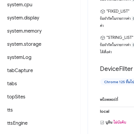
system
.
cpu
"FIXED_LIST"
system
.
display
ข้อจำกัดในรายการค่า
ค่า
system
.
memory
"STRING_LIST"
system
.
storage
ข้อจำกัดในรายการค่า
ได้ตั้งค่า
system
Log
Device
Filter
tab
Capture
Chrome 125 ขึ้นไ
tabs
top
Sites
พร็อพเพอร์ตี้
tts
local
บูลีน
ไม่บังคับ
tts
Engine