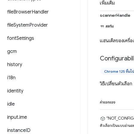
เพิ่มเติม
file
Browser
Handler
scannerHandle
file
System
Provider
สตริง
font
Settings
แฮนเดิลของเครื่อ
gcm
Configurabil
history
Chrome 125 ขึ้นไ
i18n
วิธีเปลี่ยนตัวเลือก
identity
ค่าแจกแจง
idle
input
.
ime
"NOT_CONFIG
ตัวเลือกเป็นแบบอ่านอย
instance
ID