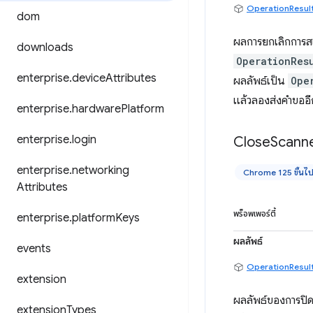
OperationResul
dom
ผลการยกเลิกการส
downloads
OperationRes
enterprise
.
device
Attributes
ผลลัพธ์เป็น
Ope
แล้วลองส่งคำขออีก
enterprise
.
hardware
Platform
enterprise
.
login
Close
Scann
enterprise
.
networking
Chrome 125 ขึ้นไ
Attributes
พร็อพเพอร์ตี้
enterprise
.
platform
Keys
ผลลัพธ์
events
OperationResul
extension
ผลลัพธ์ของการปิดเ
extension
Types