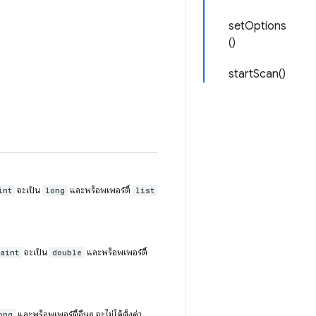
setOptions
()
startScan()
จะเป็น
และพร็อพเพอร์ตี้
int
long
list
จะเป็น
และพร็อพเพอร์ตี้
aint
double
และพร็อพเพอร์ตี้อื่นๆ จะไม่ได้ตั้งค่า
ong