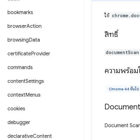
bookmarks
ใช้
chrome.doc
browser
Action
สิทธิ์
browsing
Data
documentScan
certificate
Provider
commands
ความพร้อมใ
content
Settings
Chrome 44 ขึ้นไป
context
Menus
Document 
cookies
debugger
Document Scan A
declarative
Content