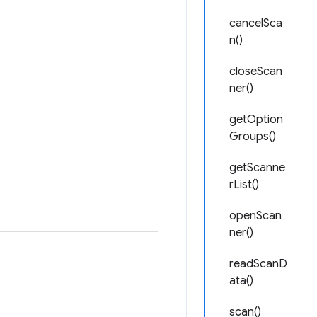
cancelSca
n()
closeScan
ner()
getOption
Groups()
getScanne
rList()
openScan
ner()
readScanD
ata()
scan()