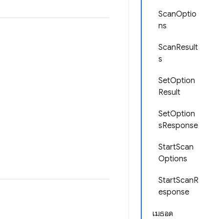
ScanOptio
ns
ScanResult
s
SetOption
Result
SetOption
sResponse
StartScan
Options
StartScanR
esponse
เมธอด