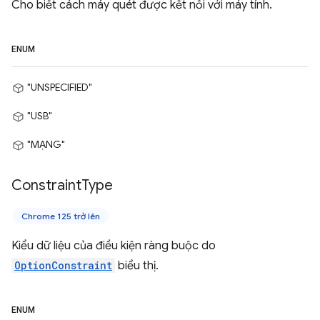
Cho biết cách máy quét được kết nối với máy tính.
ENUM
"UNSPECIFIED"
"USB"
"MẠNG"
Constraint
Type
Chrome 125 trở lên
Kiểu dữ liệu của điều kiện ràng buộc do
OptionConstraint
biểu thị.
ENUM