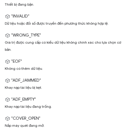
Thiết bị đang bận.
"INVALID"
Dữ liệu hoặc đối số được truyền đến phương thức không hợp lệ.
"WRONG_TYPE"
Giá trị được cung cấp có kiểu dữ liệu không chính xác cho lựa chọn cơ
bản.
"EOF"
Không có thêm dữ liệu.
"ADF_JAMMED"
Khay nạp tài liệu bị kẹt.
"ADF_EMPTY"
Khay nạp tài liệu đang trống.
"COVER_OPEN"
Nắp máy quét đang mở.