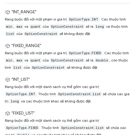
"INT_RANGE"
Ràng buộc đối với một phạm vi giá trị
. Các thuộc tính
OptionType.INT
,
và
của
sẽ là
và thuộc tính
min
max
quant
OptionConstraint
long
của
sẽ không được đặt.
list
OptionConstraint
"FIXED_RANGE"
Ràng buộc đối với một phạm vi giá trị
. Các thuộc tính
OptionType.FIXED
,
và
của
sẽ là
, còn thuộc
min
max
quant
OptionConstraint
double
tính
của
sẽ không được đặt.
list
OptionConstraint
"INT_LIST"
Ràng buộc đối với một danh sách cụ thể gồm các giá trị
. Thuộc tính
sẽ chứa các giá
OptionType.INT
OptionConstraint.list
trị
và các thuộc tính khác sẽ không được đặt.
long
"FIXED_LIST"
Ràng buộc đối với một danh sách cụ thể gồm các giá trị
. Thuộc tính
sẽ chứa các
OptionType.FIXED
OptionConstraint.list
giá trị
và các thuộc tính khác sẽ không được đặt.