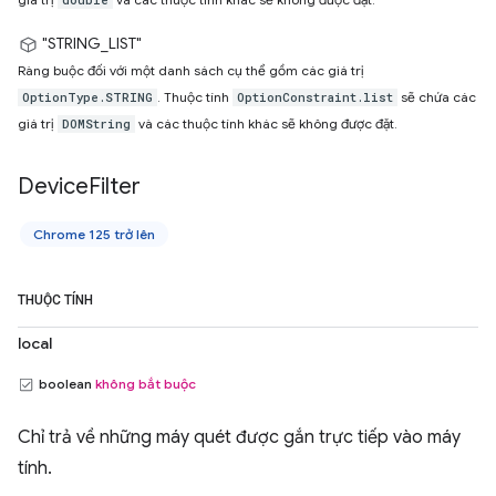
double
"STRING_LIST"
Ràng buộc đối với một danh sách cụ thể gồm các giá trị
. Thuộc tính
sẽ chứa các
OptionType.STRING
OptionConstraint.list
giá trị
và các thuộc tính khác sẽ không được đặt.
DOMString
Device
Filter
Chrome 125 trở lên
THUỘC TÍNH
local
boolean
không bắt buộc
Chỉ trả về những máy quét được gắn trực tiếp vào máy
tính.