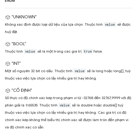
ENUM
"UNKNOWN"
Không xác định được loại dữ liệu của lựa chọn. Thuộc tính
sẽ được
value
huỷ đặt.
"BOOL"
Thuộc tính
sẽ là một trong các giá trị
false.
value
true
"INT"
Một số nguyên 32 bit có dấu. Thuộc tính
sẽ là long hoặc long[], tuỳ
value
thuộc vào việc lựa chọn có lấy nhiều giá trị hay không.
"CỐ ĐỊNH"
Số thực có độ chính xác kép trong phạm vi từ -32768 đến 32767,9999 với độ
phân giải là 1/65535. Thuộc tính
sẽ là double hoặc double[] tuỳ
value
thuộc vào việc lựa chọn có lấy nhiều giá trị hay không. Các giá trị có độ
chính xác kép không thể biểu thị chính xác sẽ được làm tròn đến phạm vi
và độ chính xác có sẵn.