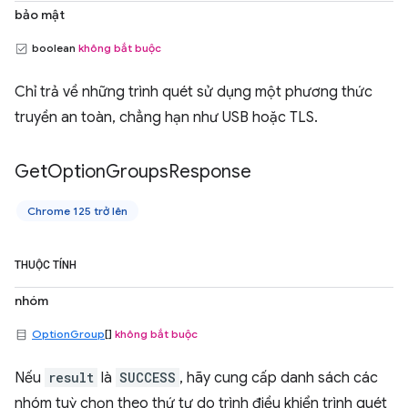
bảo mật
boolean
không bắt buộc
Chỉ trả về những trình quét sử dụng một phương thức
truyền an toàn, chẳng hạn như USB hoặc TLS.
Get
Option
Groups
Response
Chrome 125 trở lên
THUỘC TÍNH
nhóm
OptionGroup
[]
không bắt buộc
Nếu
result
là
SUCCESS
, hãy cung cấp danh sách các
nhóm tuỳ chọn theo thứ tự do trình điều khiển trình quét