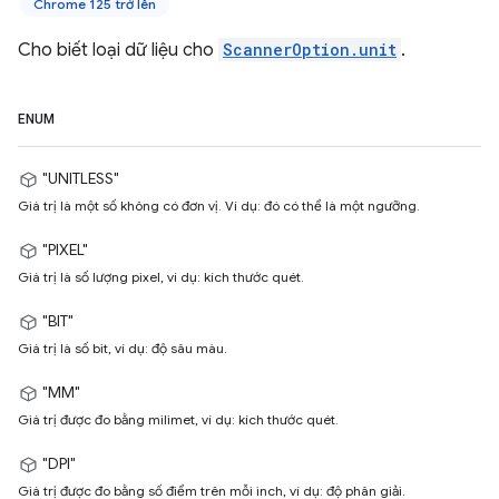
Chrome 125 trở lên
Cho biết loại dữ liệu cho
ScannerOption.unit
.
ENUM
"UNITLESS"
Giá trị là một số không có đơn vị. Ví dụ: đó có thể là một ngưỡng.
"PIXEL"
Giá trị là số lượng pixel, ví dụ: kích thước quét.
"BIT"
Giá trị là số bit, ví dụ: độ sâu màu.
"MM"
Giá trị được đo bằng milimet, ví dụ: kích thước quét.
"DPI"
Giá trị được đo bằng số điểm trên mỗi inch, ví dụ: độ phân giải.