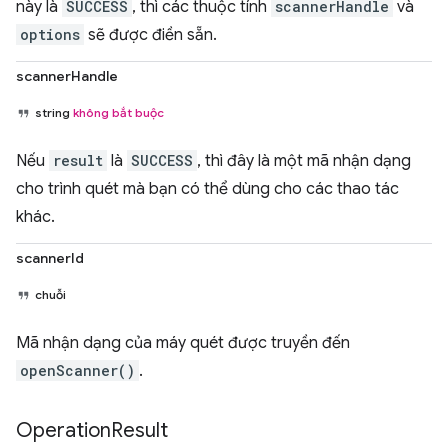
này là
SUCCESS
, thì các thuộc tính
scannerHandle
và
options
sẽ được điền sẵn.
scannerHandle
string
không bắt buộc
Nếu
result
là
SUCCESS
, thì đây là một mã nhận dạng
cho trình quét mà bạn có thể dùng cho các thao tác
khác.
scannerId
chuỗi
Mã nhận dạng của máy quét được truyền đến
openScanner()
.
Operation
Result