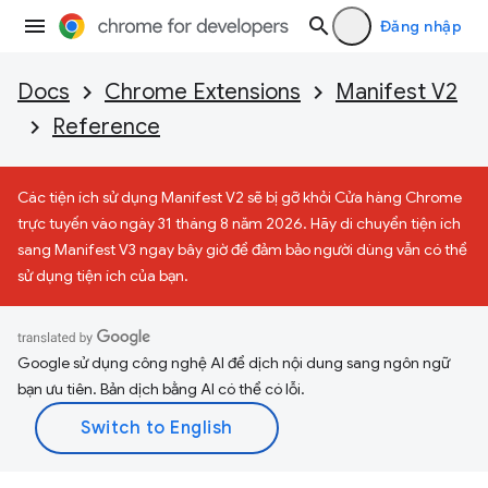
Đăng nhập
Docs
Chrome Extensions
Manifest V2
Reference
Các tiện ích sử dụng Manifest V2 sẽ bị gỡ khỏi Cửa hàng Chrome
trực tuyến vào ngày 31 tháng 8 năm 2026. Hãy di chuyển tiện ích
sang Manifest V3 ngay bây giờ để đảm bảo người dùng vẫn có thể
sử dụng tiện ích của bạn.
Google sử dụng công nghệ AI để dịch nội dung sang ngôn ngữ
bạn ưu tiên. Bản dịch bằng AI có thể có lỗi.