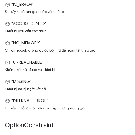
"IO_ERROR"
Đã xảy ra lỗi khi giao tiếp với thiết bị.
"ACCESS_DENIED"
Thiết bị yêu cầu xác thực.
"NO_MEMORY"
Chromebook không có đủ bộ nhớ để hoàn tất thao tác.
"UNREACHABLE"
Không kết nối được với thiết bị.
"MISSING"
Thiết bị đã bị ngắt kết nối.
"INTERNAL_ERROR"
Đã xảy ra lỗi ở một nơi khác ngoài ứng dụng gọi.
Option
Constraint