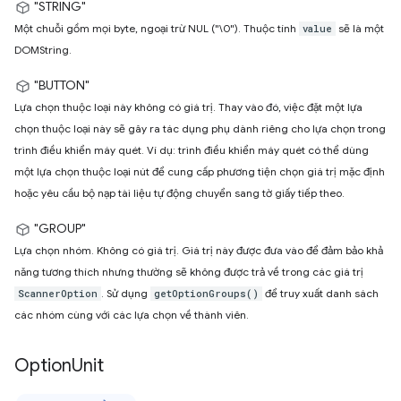
"STRING"
Một chuỗi gồm mọi byte, ngoại trừ NUL ("\0"). Thuộc tính
sẽ là một
value
DOMString.
"BUTTON"
Lựa chọn thuộc loại này không có giá trị. Thay vào đó, việc đặt một lựa
chọn thuộc loại này sẽ gây ra tác dụng phụ dành riêng cho lựa chọn trong
trình điều khiển máy quét. Ví dụ: trình điều khiển máy quét có thể dùng
một lựa chọn thuộc loại nút để cung cấp phương tiện chọn giá trị mặc định
hoặc yêu cầu bộ nạp tài liệu tự động chuyển sang tờ giấy tiếp theo.
"GROUP"
Lựa chọn nhóm. Không có giá trị. Giá trị này được đưa vào để đảm bảo khả
năng tương thích nhưng thường sẽ không được trả về trong các giá trị
. Sử dụng
để truy xuất danh sách
ScannerOption
getOptionGroups()
các nhóm cùng với các lựa chọn về thành viên.
Option
Unit