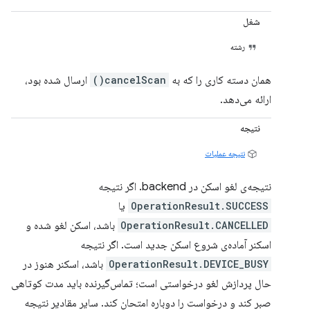
شغل
رشته
همان دسته کاری را که به
cancelScan()
ارسال شده بود،
ارائه می‌دهد.
نتیجه
نتیجه عملیات
نتیجه‌ی لغو اسکن در backend. اگر نتیجه
OperationResult.SUCCESS
یا
OperationResult.CANCELLED
باشد، اسکن لغو شده و
اسکنر آماده‌ی شروع اسکن جدید است. اگر نتیجه
OperationResult.DEVICE_BUSY
باشد، اسکنر هنوز در
حال پردازش لغو درخواستی است؛ تماس‌گیرنده باید مدت کوتاهی
صبر کند و درخواست را دوباره امتحان کند. سایر مقادیر نتیجه