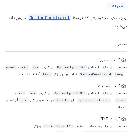
کروم ۱۲۵+
نوع داده‌ی محدودیتی که توسط
OptionConstraint
نمایش داده
می‌شود.
شمارشی
"دامنه_عددی"
محدودیت روی طیفی از مقادیر
. ویژگی‌های
،
و
quant
min
max
OptionType.INT
از
خواهند بود و ویژگی
آن تنظیم نشده است.
list
OptionConstraint
long
"محدوده ثابت"
محدودیت روی طیفی از مقادیر
. ویژگی‌های
،
و
min
max
OptionType.FIXED
از
برابر
خواهد بود و ویژگی
آن تنظیم
list
double
OptionConstraint
quant
نشده است.
"لیست_INT"
محدودیت روی یک لیست خاص از مقادیر
. ویژگی
OptionType.INT