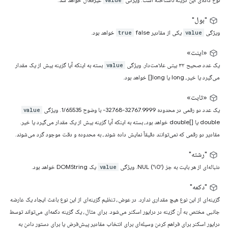
value
"بول"
ویژگی
یکی از مقادیر
false خواهد بود.
true
value
«اینت»
یک عدد صحیح ۳۲ بیتی علامت‌دار. ویژگی
بسته به اینکه آیا گزینه بیش از یک مقدار
value
می‌گیرد یا خیر، long یا long[] خواهد بود.
«ثابت»
یک عدد دو رقمی در محدوده ‎-32768-32767.9999‎ با وضوح ‎1/65535‎. ویژگی
value
‎double‎ یا ‎double[]‎ خواهد بود، بسته به اینکه آیا گزینه بیش از یک مقدار می‌گیرد یا خیر.
مقادیر دو رقمی که نمی‌توانند دقیقاً نمایش داده شوند، به محدوده و دقت موجود گرد می‌شوند.
"رشته"
دنباله‌ای از هر بایت به جز NUL ('\0'). ویژگی
یک DOMString خواهد بود.
value
"دکمه"
گزینه‌ای از این نوع هیچ مقداری ندارد. در عوض، تنظیم گزینه‌ای از این نوع باعث ایجاد یک عارضه
جانبی مختص به آن گزینه در درایور اسکنر می‌شود. برای مثال، یک گزینه دکمه‌ای می‌تواند توسط
درایور اسکنر برای فراهم کردن وسیله‌ای برای انتخاب مقادیر پیش‌فرض یا برای دستور دادن به