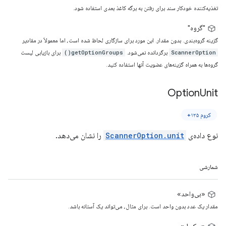
تغذیه‌کننده خودکار سند برای رفتن به برگه کاغذ بعدی استفاده شود.
"گروه"
گزینه گروه‌بندی. بدون مقدار. این مورد برای سازگاری لحاظ شده است، اما معمولاً در مقادیر
برگردانده نمی‌شود.
برای بازیابی لیست
getOptionGroups()
ScannerOption
گروه‌ها به همراه گزینه‌های عضویت آنها استفاده کنید.
Option
Unit
کروم ۱۲۵+
نوع داده‌ی
ScannerOption.unit
را نشان می‌دهد.
شمارشی
«بی‌واحد»
مقدار یک عدد بدون واحد است. برای مثال، می‌تواند یک آستانه باشد.