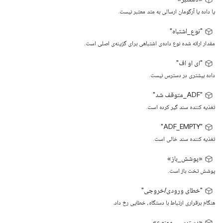
یا داده یا آرگومان ارسالی به متد معتبر نیست.
"نوع_اشتباه"
مقدار ارائه شده نوع داده‌ی اشتباهی برای گزینه‌ی اصلی است.
"ای او اف"
داده بیشتری در دسترس نیست.
"ADF_متوقف شد"
تغذیه کننده سند گیر کرده است.
"ADF_EMPTY"
تغذیه کننده سند خالی است.
«پوشش_باز»
پوشش تخت باز است.
"خطای ورودی/خروجی"
هنگام برقراری ارتباط با دستگاه، خطایی رخ داد.
«دسترسی_ممنوع»