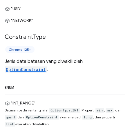
"USB"
"NETWORK"
Constraint
Type
Chrome 125+
Jenis data batasan yang diwakili oleh
OptionConstraint
.
ENUM
"INT_RANGE"
Batasan pada rentang nilai
. Properti
,
, dan
OptionType.INT
min
max
dari
akan menjadi
, dan properti
quant
OptionConstraint
long
-nya akan dibatalkan.
list