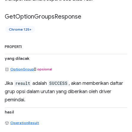
Get
Option
Groups
Response
Chrome 125+
PROPERTI
yang dilacak
OptionGroup
[]
opsional
Jika
result
adalah
SUCCESS
, akan memberikan daftar
grup opsi dalam urutan yang diberikan oleh driver
pemindai.
hasil
OperationResult