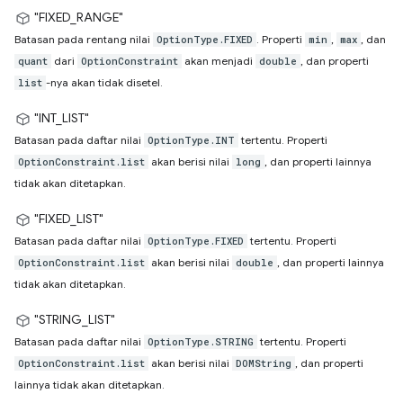
"FIXED_RANGE"
Batasan pada rentang nilai
. Properti
,
, dan
OptionType.FIXED
min
max
dari
akan menjadi
, dan properti
quant
OptionConstraint
double
-nya akan tidak disetel.
list
"INT_LIST"
Batasan pada daftar nilai
tertentu. Properti
OptionType.INT
akan berisi nilai
, dan properti lainnya
OptionConstraint.list
long
tidak akan ditetapkan.
"FIXED_LIST"
Batasan pada daftar nilai
tertentu. Properti
OptionType.FIXED
akan berisi nilai
, dan properti lainnya
OptionConstraint.list
double
tidak akan ditetapkan.
"STRING_LIST"
Batasan pada daftar nilai
tertentu. Properti
OptionType.STRING
akan berisi nilai
, dan properti
OptionConstraint.list
DOMString
lainnya tidak akan ditetapkan.