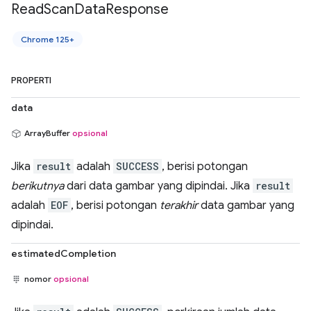
Read
Scan
Data
Response
Chrome 125+
PROPERTI
data
ArrayBuffer
opsional
Jika
result
adalah
SUCCESS
, berisi potongan
berikutnya
dari data gambar yang dipindai. Jika
result
adalah
EOF
, berisi potongan
terakhir
data gambar yang
dipindai.
estimatedCompletion
nomor
opsional