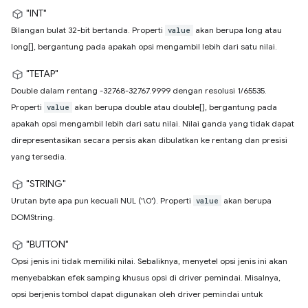
"INT"
Bilangan bulat 32-bit bertanda. Properti
akan berupa long atau
value
long[], bergantung pada apakah opsi mengambil lebih dari satu nilai.
"TETAP"
Double dalam rentang -32768-32767.9999 dengan resolusi 1/65535.
Properti
akan berupa double atau double[], bergantung pada
value
apakah opsi mengambil lebih dari satu nilai. Nilai ganda yang tidak dapat
direpresentasikan secara persis akan dibulatkan ke rentang dan presisi
yang tersedia.
"STRING"
Urutan byte apa pun kecuali NUL ('\0'). Properti
akan berupa
value
DOMString.
"BUTTON"
Opsi jenis ini tidak memiliki nilai. Sebaliknya, menyetel opsi jenis ini akan
menyebabkan efek samping khusus opsi di driver pemindai. Misalnya,
opsi berjenis tombol dapat digunakan oleh driver pemindai untuk