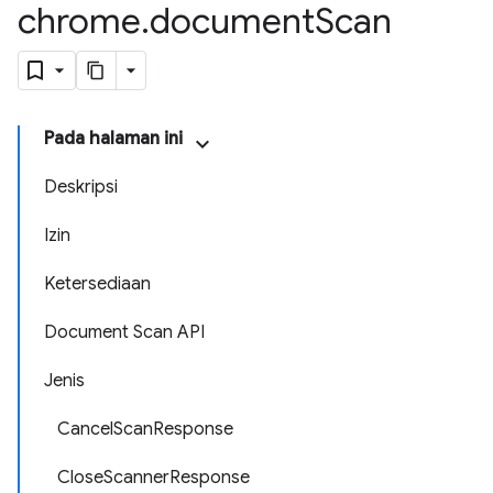
chrome
.
document
Scan
Pada halaman ini
Deskripsi
Izin
Ketersediaan
Document Scan API
Jenis
CancelScanResponse
CloseScannerResponse