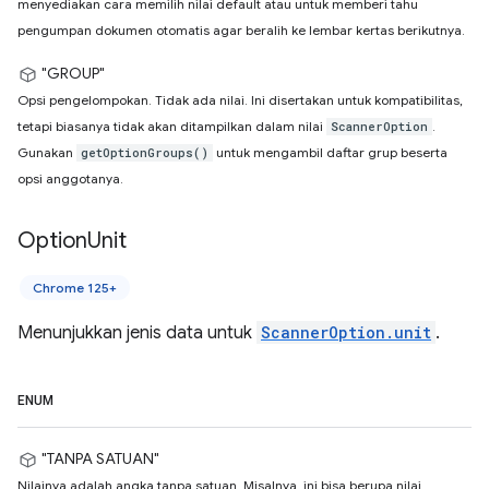
menyediakan cara memilih nilai default atau untuk memberi tahu
pengumpan dokumen otomatis agar beralih ke lembar kertas berikutnya.
"GROUP"
Opsi pengelompokan. Tidak ada nilai. Ini disertakan untuk kompatibilitas,
tetapi biasanya tidak akan ditampilkan dalam nilai
.
ScannerOption
Gunakan
untuk mengambil daftar grup beserta
getOptionGroups()
opsi anggotanya.
Option
Unit
Chrome 125+
Menunjukkan jenis data untuk
ScannerOption.unit
.
ENUM
"TANPA SATUAN"
Nilainya adalah angka tanpa satuan. Misalnya, ini bisa berupa nilai