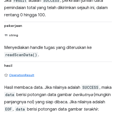
Jika
result
adalah
SUCCESS
, perkiraan jumlah data
pemindaian total yang telah dikirimkan sejauh ini, dalam
rentang 0 hingga 100.
pekerjaan
string
Menyediakan handle tugas yang diteruskan ke
readScanData()
.
hasil
OperationResult
Hasil membaca data. Jika nilainya adalah
SUCCESS
, maka
data
berisi potongan data gambar
berikutnya
(mungkin
panjangnya nol) yang siap dibaca. Jika nilainya adalah
EOF
,
data
berisi potongan data gambar
terakhir
.