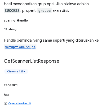
Hasil mendapatkan grup opsi. Jika nilainya adalah
SUCCESS
, properti
groups
akan diisi.
scannerHandle
string
Handle pemindai yang sama seperti yang diteruskan ke
getOptionGroups
.
Get
Scanner
List
Response
Chrome 125+
PROPERTI
hasil
OperationResult