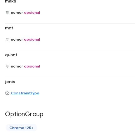
maks
nomor
opsional
mnt
nomor
opsional
quant
nomor
opsional
jenis
ConstraintType
Option
Group
Chrome 125+