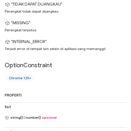
"TIDAK DAPAT DIJANGKAU"
Perangkat tidak dapat dijangkau.
"MISSING"
Perangkat terputus.
"INTERNAL_ERROR"
Terjadi error di tempat lain selain di aplikasi yang memanggil.
Option
Constraint
Chrome 125+
PROPERTI
list
string[] | number[]
opsional