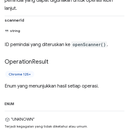
pemindai yang dapat digunakan untuk operasi lebih
lanjut.
scannerId
string
ID pemindai yang diteruskan ke
openScanner()
.
Operation
Result
Chrome 125+
Enum yang menunjukkan hasil setiap operasi.
ENUM
"UNKNOWN"
Terjadi kegagalan yang tidak diketahui atau umum.