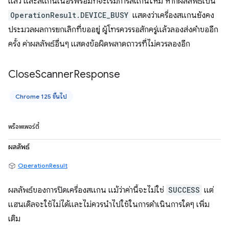
แล้ว และสแกนเนอร์พร้อมที่จะเริ่มการสแกนใหม่ หากผลลัพธ์เป็น
OperationResult.DEVICE_BUSY
แสดงว่าเครื่องสแกนยังคง
ประมวลผลการยกเลิกที่ขออยู่ ผู้โทรควรรอสักครู่แล้วลองส่งคำขออีก
ครั้ง ค่าผลลัพธ์อื่นๆ แสดงข้อผิดพลาดถาวรที่ไม่ควรลองอีก
Close
Scanner
Response
Chrome 125 ขึ้นไป
พร็อพเพอร์ตี้
ผลลัพธ์
OperationResult
ผลลัพธ์ของการปิดเครื่องสแกน แม้ว่าค่านี้จะไม่ใช่
SUCCESS
แต่
แฮนเดิลจะใช้ไม่ได้และไม่ควรนำไปใช้ในการดำเนินการใดๆ เพิ่ม
เติม