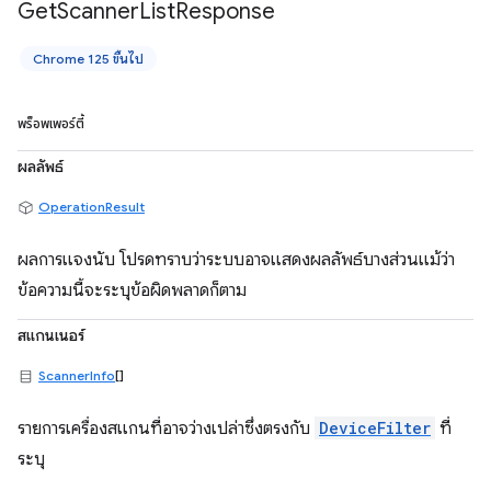
Get
Scanner
List
Response
Chrome 125 ขึ้นไป
พร็อพเพอร์ตี้
ผลลัพธ์
OperationResult
ผลการแจงนับ โปรดทราบว่าระบบอาจแสดงผลลัพธ์บางส่วนแม้ว่า
ข้อความนี้จะระบุข้อผิดพลาดก็ตาม
สแกนเนอร์
ScannerInfo
[]
รายการเครื่องสแกนที่อาจว่างเปล่าซึ่งตรงกับ
DeviceFilter
ที่
ระบุ