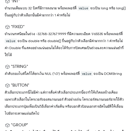
"INT"
จำนวนเต็มแบบ 32 บิตที่มีการลงนาม พร็อพเพอร์ตี้
จะเป็น long หรือ long[]
value
ขึ้นอยู่กับว่าตัวเลือกนั้นมีค่ามากกว่า 1 ค่าหรือไม่
"FIXED"
จำนวนทศนิยมในช่วง -32768-32767.9999 ที่มีความละเอียด 1/65535 พร็อพเพอร์ตี้
จะเป็น double หรือ double[] ขึ้นอยู่กับว่าตัวเลือกมีค่ามากกว่า 1 ค่าหรือไม่
value
ค่า Double ที่แสดงอย่างแน่นอนไม่ได้จะได้รับการปัดเศษเป็นช่วงและความแม่นยำที่
ใช้ได้
"STRING"
ลำดับของไบต์ใดก็ได้ยกเว้น NUL ('\0') พร็อพเพอร์ตี้
จะเป็น DOMString
value
"BUTTON"
ตัวเลือกประเภทนี้ไม่มีค่า แต่การตั้งค่าตัวเลือกประเภทนี้จะทำให้เกิดผลข้างเคียง
เฉพาะตัวเลือกในไดรเวอร์ของสแกนเนอร์ ตัวอย่างเช่น ไดรเวอร์สแกนเนอร์อาจใช้ตัว
เลือกประเภทปุ่มเพื่อเป็นวิธีเลือกค่าเริ่มต้น หรือบอกตัวป้อนเอกสารอัตโนมัติให้เลื่อน
ไปยังกระดาษแผ่นถัดไป
"GROUP"