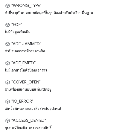
"WRONG_TYPE"
ค่าที่ระบุเป็นประเภทข้อมูลที่ไม่ถูกต้องสำหรับตัวเลือกพื้นฐาน
"EOF"
ไม่มีข้อมูลเพิ่มเติม
"ADF_JAMMED"
ตัวป้อนเอกสารมีกระดาษติด
"ADF_EMPTY"
ไม่มีเอกสารในตัวป้อนเอกสาร
"COVER_OPEN"
ฝาเครื่องสแกนแบบแท่นเปิดอยู่
"IO_ERROR"
เกิดข้อผิดพลาดขณะสื่อสารกับอุปกรณ์
"ACCESS_DENIED"
อุปกรณ์ต้องมีการตรวจสอบสิทธิ์