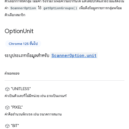
ตัวเลือกการจัดกลุ่ม ไม่มีค่า ซึ่งรวมไว้เพื่อความเข้ากันได้ แต่โดยปกติแล้วจะไม่แสดงใน
ค่า
ใช้
เพื่อดึงข้อมูลรายการกลุ่มพร้อม
ScannerOption
getOptionGroups()
ตัวเลือกสมาชิก
Option
Unit
Chrome 125 ขึ้นไป
ระบุประเภทข้อมูลสำหรับ
ScannerOption.unit
ค่าแจกแจง
"UNITLESS"
ค่าเป็นตัวเลขที่ไม่มีหน่วย เช่น อาจเป็นเกณฑ์
"PIXEL"
ค่าคือจำนวนพิกเซล เช่น ขนาดการสแกน
"BIT"