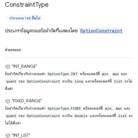
Constraint
Type
Chrome 125 ขึ้นไป
ประเภทข้อมูลของข้อจำกัดที่แสดงโดย
OptionConstraint
ค่าแจกแจง
"INT_RANGE"
ข้อจำกัดเกี่ยวกับช่วงของค่า
พร็อพเพอร์ตี้
,
และ
OptionType.INT
min
max
ของ
จะเป็น
และพร็อพเพอร์ตี้
จะไม่
quant
OptionConstraint
long
list
ตั้งค่า
"FIXED_RANGE"
ข้อจำกัดเกี่ยวกับช่วงของค่า
พร็อพเพอร์ตี้
,
และ
OptionType.FIXED
min
max
ของ
จะเป็น
และพร็อพเพอร์ตี้
จะ
quant
OptionConstraint
double
list
ไม่ได้ตั้งค่า
"INT_LIST"