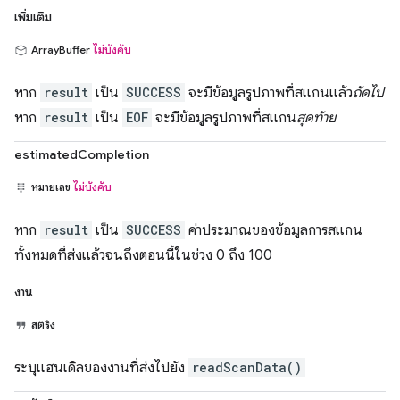
เพิ่มเติม
ArrayBuffer
ไม่บังคับ
หาก
result
เป็น
SUCCESS
จะมีข้อมูลรูปภาพที่สแกนแล้ว
ถัดไป
หาก
result
เป็น
EOF
จะมีข้อมูลรูปภาพที่สแกน
สุดท้าย
estimatedCompletion
หมายเลข
ไม่บังคับ
หาก
result
เป็น
SUCCESS
ค่าประมาณของข้อมูลการสแกน
ทั้งหมดที่ส่งแล้วจนถึงตอนนี้ในช่วง 0 ถึง 100
งาน
สตริง
ระบุแฮนเดิลของงานที่ส่งไปยัง
readScanData()