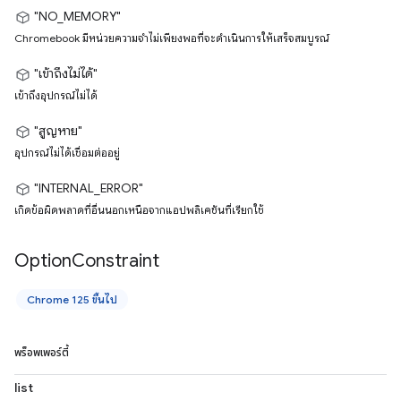
"NO_MEMORY"
Chromebook มีหน่วยความจำไม่เพียงพอที่จะดำเนินการให้เสร็จสมบูรณ์
"เข้าถึงไม่ได้"
เข้าถึงอุปกรณ์ไม่ได้
"สูญหาย"
อุปกรณ์ไม่ได้เชื่อมต่ออยู่
"INTERNAL_ERROR"
เกิดข้อผิดพลาดที่อื่นนอกเหนือจากแอปพลิเคชันที่เรียกใช้
Option
Constraint
Chrome 125 ขึ้นไป
พร็อพเพอร์ตี้
list