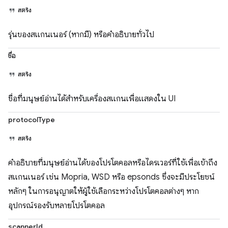
สตริง
รุ่นของสแกนเนอร์ (หากมี) หรือคำอธิบายทั่วไป
ชื่อ
สตริง
ชื่อที่มนุษย์อ่านได้สำหรับเครื่องสแกนเพื่อแสดงใน UI
protocolType
สตริง
คำอธิบายที่มนุษย์อ่านได้ของโปรโตคอลหรือไดรเวอร์ที่ใช้เพื่อเข้าถึง
สแกนเนอร์ เช่น Mopria, WSD หรือ epsonds ซึ่งจะมีประโยชน์
หลักๆ ในการอนุญาตให้ผู้ใช้เลือกระหว่างโปรโตคอลต่างๆ หาก
อุปกรณ์รองรับหลายโปรโตคอล
scannerId