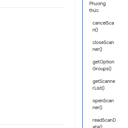
Phương
thức
cancelSca
n()
closeScan
ner()
getOption
Groups()
getScanne
rList()
openScan
ner()
readScanD
ata()