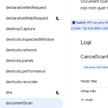
Document Scan A
declarative
Net
Request
một trình quét t
declarative
Web
Request
Lưu ý:
API này phụ t
cơ bản. Tại thời điểm vi
desktop
Capture
devtools
.
inspected
Window
Loại
devtools
.
network
Cancel
Scan
devtools
.
panels
Chrome 125 trở l
devtools
.
performance
devtools
.
recorder
THUỘC TÍNH
công việc
dns
chuỗi
document
Scan