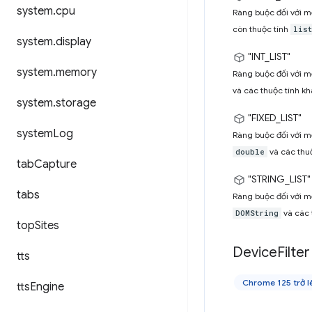
system
.
cpu
Ràng buộc đối với mộ
còn thuộc tính
list
system
.
display
"INT_LIST"
system
.
memory
Ràng buộc đối với m
và các thuộc tính k
system
.
storage
"FIXED_LIST"
system
Log
Ràng buộc đối với m
và các thuộ
double
tab
Capture
"STRING_LIST"
tabs
Ràng buộc đối với m
và các 
DOMString
top
Sites
Device
Filter
tts
Chrome 125 trở l
tts
Engine