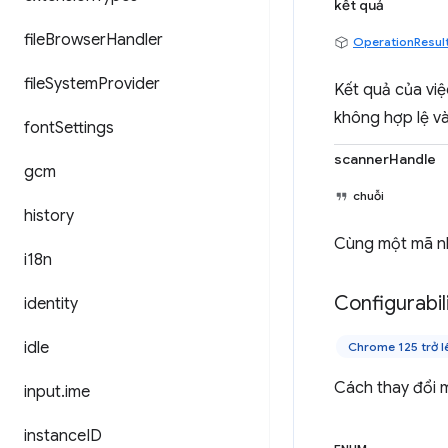
kết quả
file
Browser
Handler
OperationResul
file
System
Provider
Kết quả của việ
không hợp lệ v
font
Settings
scannerHandle
gcm
chuỗi
history
Cùng một mã n
i18n
Configurabil
identity
idle
Chrome 125 trở l
Cách thay đổi 
input
.
ime
instance
ID