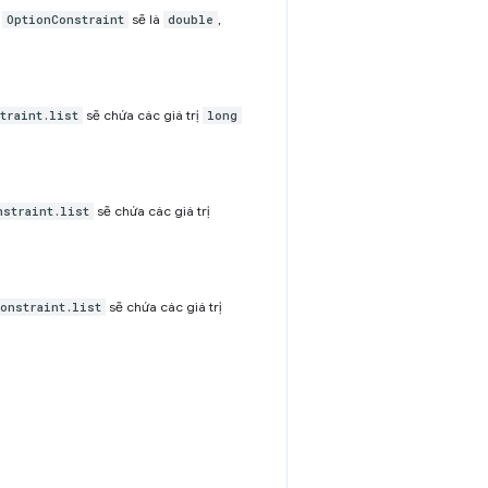
a
sẽ là
,
OptionConstraint
double
sẽ chứa các giá trị
traint.list
long
sẽ chứa các giá trị
nstraint.list
sẽ chứa các giá trị
onstraint.list