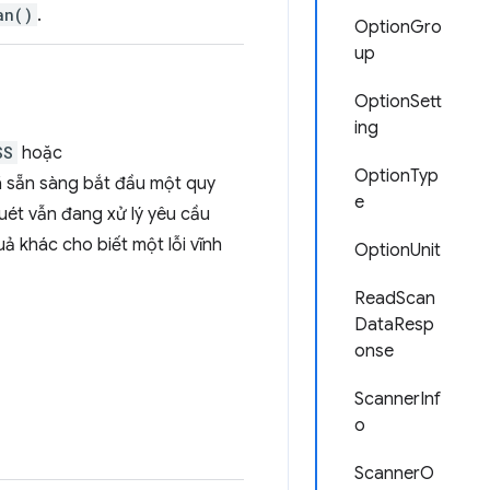
an()
.
OptionGro
up
OptionSett
ing
SS
hoặc
OptionTyp
đã sẵn sàng bắt đầu một quy
e
 quét vẫn đang xử lý yêu cầu
uả khác cho biết một lỗi vĩnh
OptionUnit
ReadScan
DataResp
onse
ScannerInf
o
ScannerO