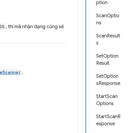
ption
ScanOptio
ns
SS
, thì mã nhận dạng cũng sẽ
ScanResult
s
SetOption
Result
eScanner
.
SetOption
sResponse
StartScan
Options
StartScanR
esponse