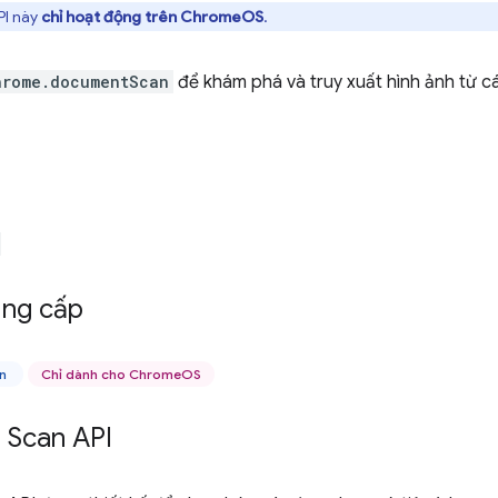
I này
chỉ hoạt động trên ChromeOS
.
hrome.documentScan
để khám phá và truy xuất hình ảnh từ các
ng cấp
ên
Chỉ dành cho ChromeOS
Scan API