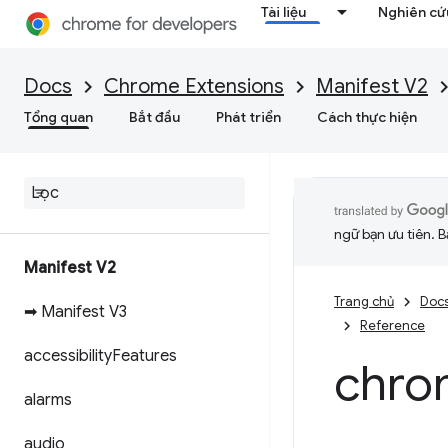
Tài liệu
Nghiên cứu
Docs
Chrome Extensions
Manifest V2
Tổng quan
Bắt đầu
Phát triển
Cách thực hiện
ngữ bạn ưu tiên. B
Manifest V2
Trang chủ
Doc
➡ Manifest V3
Reference
accessibility
Features
chro
alarms
audio