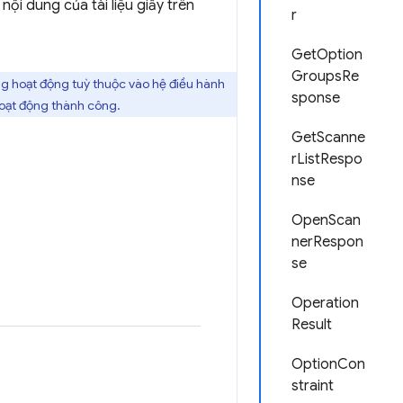
i dung của tài liệu giấy trên
r
GetOption
GroupsRe
ng hoạt động tuỳ thuộc vào hệ điều hành
sponse
 hoạt động thành công.
GetScanne
rListRespo
nse
OpenScan
nerRespon
se
Operation
Result
OptionCon
straint