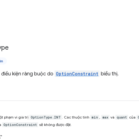
ype
ên
a điều kiện ràng buộc do
OptionConstraint
biểu thị.
t phạm vi giá trị
. Các thuộc tính
,
và
của
OptionType.INT
min
max
quant
a
sẽ không được đặt.
OptionConstraint
"