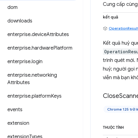
Cung cấp cùng
dom
kết quả
downloads
OperationResul
enterprise
.
device
Attributes
Kết quả huỷ qué
enterprise
.
hardware
Platform
OperationRes
trình quét mới.
enterprise
.
login
huỷ; người gọi n
enterprise
.
networking
viễn mà bạn khô
Attributes
Close
Scann
enterprise
.
platform
Keys
events
Chrome 125 trở l
extension
THUỘC TÍNH
extension
Types