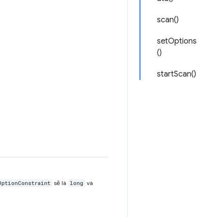
scan()
setOptions
()
startScan()
sẽ là
và
OptionConstraint
long