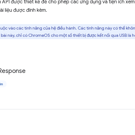
PI được thiết kế để cho phép các ứng dụng và tiện ích xem nộ
ài liệu được đính kèm.
huộc vào các tính năng của hệ điều hành. Các tính năng này có thể khô
ết bài này, chỉ có ChromeOS cho một số thiết bị được kết nối qua USB là
Response
ên