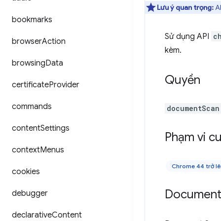
Lưu ý quan trọng:
AP
bookmarks
Sử dụng API
c
browser
Action
kèm.
browsing
Data
Quyền
certificate
Provider
commands
documentScan
content
Settings
Phạm vi cu
context
Menus
Chrome 44 trở l
cookies
Document 
debugger
declarative
Content