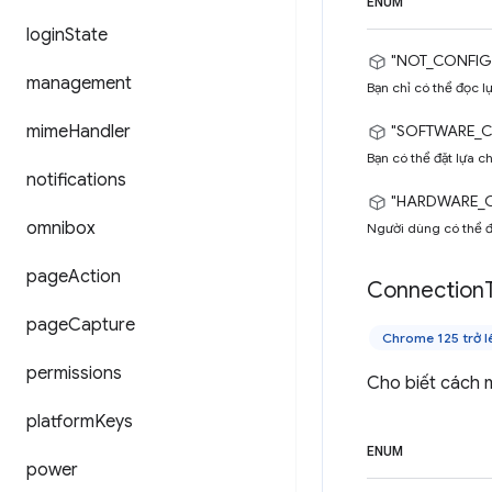
ENUM
login
State
"NOT_CONFIG
management
Bạn chỉ có thể đọc l
mime
Handler
"SOFTWARE_C
Bạn có thể đặt lựa 
notifications
"HARDWARE_
omnibox
Người dùng có thể đ
page
Action
Connection
page
Capture
Chrome 125 trở l
permissions
Cho biết cách m
platform
Keys
ENUM
power