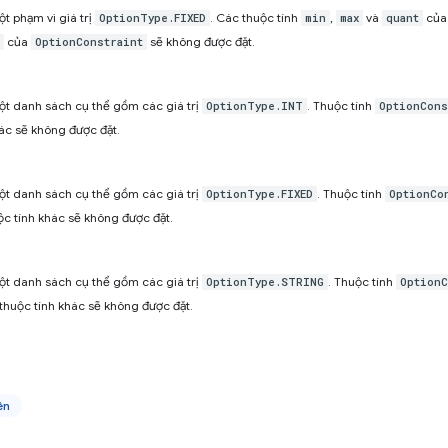
t phạm vi giá trị
. Các thuộc tính
,
và
củ
OptionType.FIXED
min
max
quant
của
sẽ không được đặt.
OptionConstraint
ột danh sách cụ thể gồm các giá trị
. Thuộc tính
OptionType.INT
OptionCons
hác sẽ không được đặt.
ột danh sách cụ thể gồm các giá trị
. Thuộc tính
OptionType.FIXED
OptionCo
c tính khác sẽ không được đặt.
ột danh sách cụ thể gồm các giá trị
. Thuộc tính
OptionType.STRING
OptionC
thuộc tính khác sẽ không được đặt.
ên