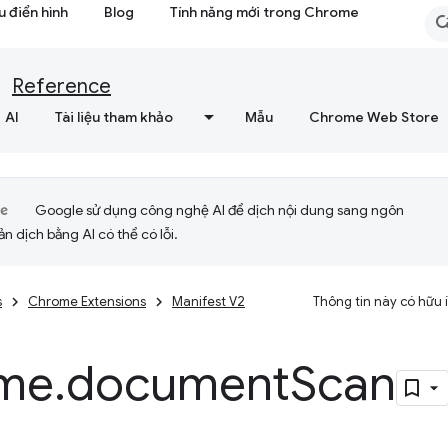
 điển hình
Blog
Tính năng mới trong Chrome
Reference
AI
Tài liệu tham khảo
Mẫu
Chrome Web Store
Google sử dụng công nghệ AI để dịch nội dung sang ngôn
ản dịch bằng AI có thể có lỗi.
s
Chrome Extensions
Manifest V2
Thông tin này có hữu
me
.
document
Scan