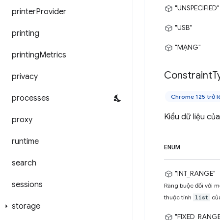
"UNSPECIFIED"
printer
Provider
"USB"
printing
"MẠNG"
printing
Metrics
Constraint
T
privacy
Chrome 125 trở l
processes
Kiểu dữ liệu củ
proxy
runtime
ENUM
search
"INT_RANGE"
sessions
Ràng buộc đối với mộ
thuộc tính
củ
list
storage
"FIXED_RANGE