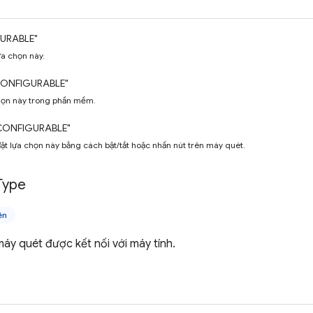
URABLE"
ựa chọn này.
ONFIGURABLE"
chọn này trong phần mềm.
CONFIGURABLE"
ặt lựa chọn này bằng cách bật/tắt hoặc nhấn nút trên máy quét.
Type
ên
áy quét được kết nối với máy tính.