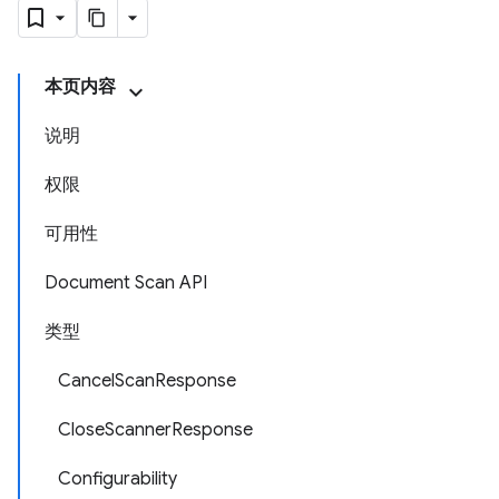
本页内容
说明
权限
可用性
Document Scan API
类型
CancelScanResponse
CloseScannerResponse
Configurability