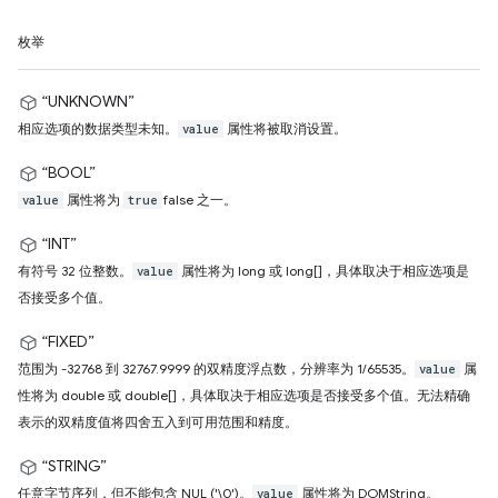
枚举
“UNKNOWN”
相应选项的数据类型未知。
属性将被取消设置。
value
“BOOL”
属性将为
false 之一。
value
true
“INT”
有符号 32 位整数。
属性将为 long 或 long[]，具体取决于相应选项是
value
否接受多个值。
“FIXED”
范围为 -32768 到 32767.9999 的双精度浮点数，分辨率为 1/65535。
属
value
性将为 double 或 double[]，具体取决于相应选项是否接受多个值。无法精确
表示的双精度值将四舍五入到可用范围和精度。
“STRING”
任意字节序列，但不能包含 NUL ('\0')。
属性将为 DOMString。
value