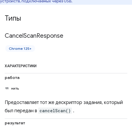
устройств, подключаемых через USB.
Типы
Cancel
Scan
Response
Chrome 125+
ХАРАКТЕРИСТИКИ
работа
нить
Предоставляет тот же дескриптор задания, который
был передан в
cancelScan()
.
результат