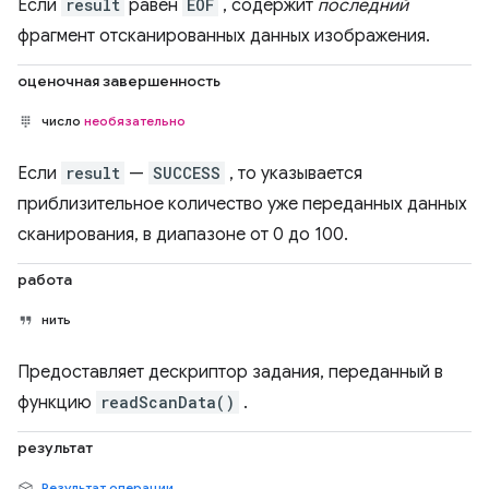
Если
result
равен
EOF
, содержит
последний
фрагмент отсканированных данных изображения.
оценочная завершенность
число
необязательно
Если
result
—
SUCCESS
, то указывается
приблизительное количество уже переданных данных
сканирования, в диапазоне от 0 до 100.
работа
нить
Предоставляет дескриптор задания, переданный в
функцию
readScanData()
.
результат
Результат операции