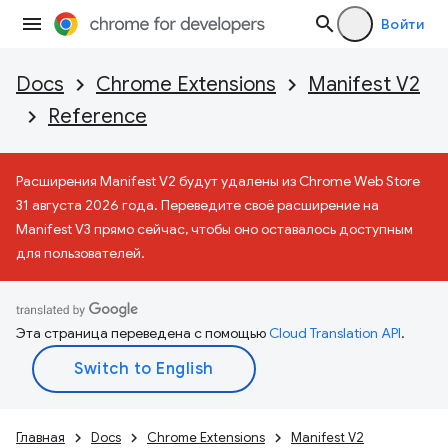
Войти
Docs
Chrome Extensions
Manifest V2
Reference
Расширения Manifest V2 будут удалены из Chrome Web Store
31 августа 2026 года. Переведите своё расширение на
Manifest V3 прямо сейчас, чтобы оно оставалось доступным
для пользователей.
Эта страница переведена с помощью
Cloud Translation API
.
Главная
Docs
Chrome Extensions
Manifest V2