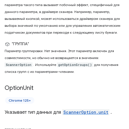
параметра такого типа вызывает побочный эффект, специфичный для
данного параметра, в драйвере сканера. Например, параметр,
вызываемый кнопкой, может использоваться драйвером сканера для
выбора значений по умолчанию или для управления автоматическим
податчиком документов при переходе к следующему листу бумаги.
"ГРУППА"
Параметр группировки. Нет значения. Этот параметр включен для
совместимости, но обычно не возвращается в значениях
. Используйте
для получения
ScannerOption
getOptionGroups()
списка групп с их параметрами-членами.
Option
Unit
Chrome 125+
Указывает тип данных для
ScannerOption.unit
.