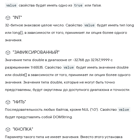
свойства будет иметь одно из
или false.
value
true
"INT"
32-битное знаковое целое число. Свойство
будет иметь тип long
value
или long[], в зависимости от того, принимает ли опция более одного
значения.
"ЗАФИКСИРОВАННЫЙ"
Значение типа double в диапазоне от -32768 до 32767,9999 с
разрешением 1/65535. Свойство
будет иметь значение double
value
или double[] в зависимости от того, принимает ли опция более одного
значения. Значения типа double, которые не могут быть точно
представлены, будут округлены до доступного диапазона и точности.
"НИТЬ"
Последовательность любых байтов, кроме NUL ('\0'). Свойство
value
будет представлять собой DOMString.
"КНОПКА"
Параметр такого типа не имеет значения. Вместо этого установка