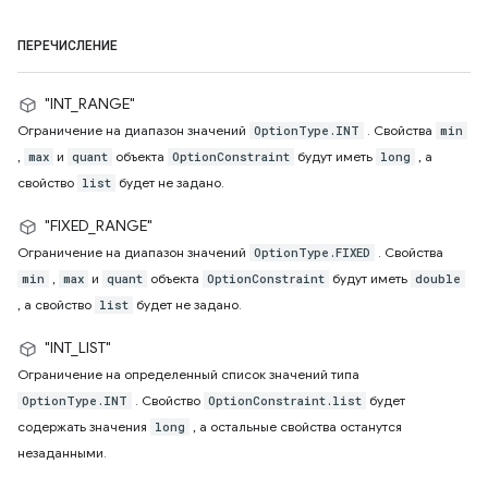
ПЕРЕЧИСЛЕНИЕ
"INT_RANGE"
Ограничение на диапазон значений
. Свойства
OptionType.INT
min
,
и
объекта
будут иметь
, а
max
quant
OptionConstraint
long
свойство
будет не задано.
list
"FIXED_RANGE"
Ограничение на диапазон значений
. Свойства
OptionType.FIXED
,
и
объекта
будут иметь
min
max
quant
OptionConstraint
double
, а свойство
будет не задано.
list
"INT_LIST"
Ограничение на определенный список значений типа
. Свойство
будет
OptionType.INT
OptionConstraint.list
содержать значения
, а остальные свойства останутся
long
незаданными.