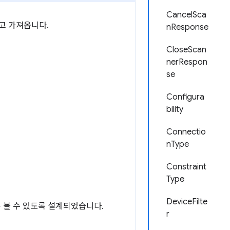
CancelSca
고 가져옵니다.
nResponse
CloseScan
nerRespon
se
Configura
bility
Connectio
nType
Constraint
Type
DeviceFilte
 볼 수 있도록 설계되었습니다.
r