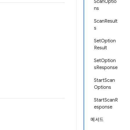
ScanOptio
ns
ScanResult
s
SetOption
Result
SetOption
sResponse
StartScan
Options
StartScanR
esponse
메서드