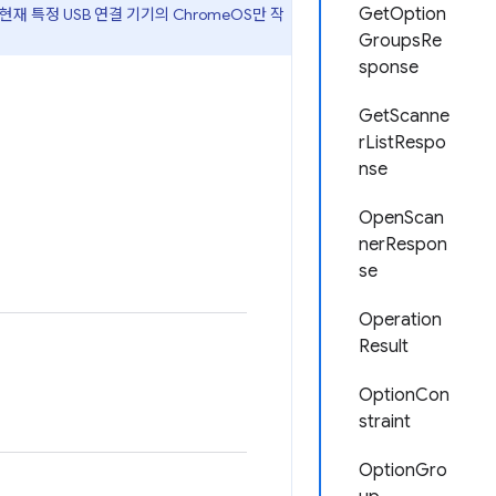
GetOption
재 특정 USB 연결 기기의 ChromeOS만 작
GroupsRe
sponse
GetScanne
rListRespo
nse
OpenScan
nerRespon
se
Operation
Result
OptionCon
straint
OptionGro