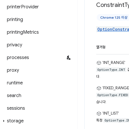
Constraint
T
printer
Provider
Chrome 125 이상
printing
OptionConstr
printing
Metrics
privacy
열거형
processes
'INT_RANGE'
proxy
OptionType.INT
다.
runtime
'FIXED_RANGE
search
OptionType.FIXED
습니다.
sessions
'INT_LIST'
storage
특정
OptionType.I