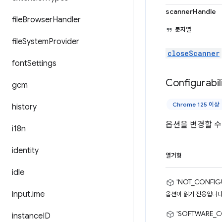
scannerHandle
file
Browser
Handler
문자열
file
System
Provider
closeScanner
font
Settings
Configurabil
gcm
Chrome 125 이상
history
옵션을 변경할 수
i18n
identity
열거형
idle
'NOT_CONFIG
input
.
ime
옵션이 읽기 전용입니다
'SOFTWARE_C
instance
ID