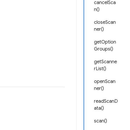
cancelSca
n()
closeScan
ner()
getOption
Groups()
getScanne
rList()
openScan
ner()
readScanD
ata()
scan()