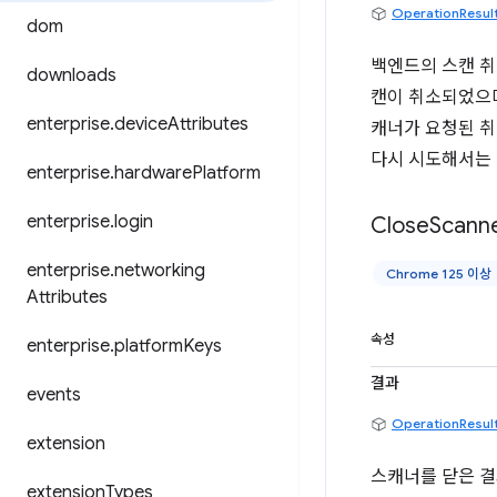
OperationResul
dom
백엔드의 스캔 취
downloads
캔이 취소되었으며
enterprise
.
device
Attributes
캐너가 요청된 취
다시 시도해서는 
enterprise
.
hardware
Platform
enterprise
.
login
Close
Scann
enterprise
.
networking
Chrome 125 이상
Attributes
속성
enterprise
.
platform
Keys
결과
events
OperationResul
extension
스캐너를 닫은 결
extension
Types