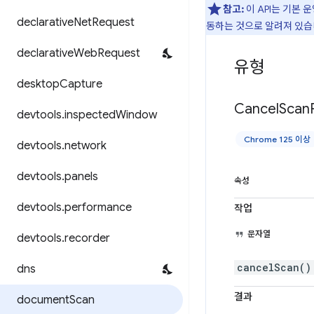
참고:
이 API는 기본 
declarative
Net
Request
동하는 것으로 알려져 있습
declarative
Web
Request
유형
desktop
Capture
Cancel
Scan
devtools
.
inspected
Window
Chrome 125 이상
devtools
.
network
devtools
.
panels
속성
devtools
.
performance
작업
문자열
devtools
.
recorder
cancelScan()
dns
결과
document
Scan