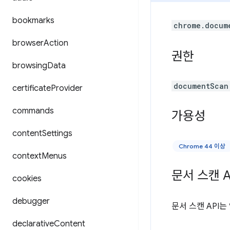
bookmarks
chrome.docum
browser
Action
권한
browsing
Data
documentScan
certificate
Provider
commands
가용성
content
Settings
Chrome 44 이상
context
Menus
문서 스캔 A
cookies
debugger
문서 스캔 API
declarative
Content