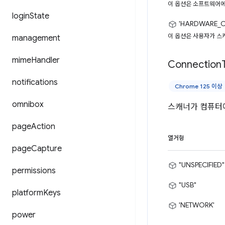
이 옵션은 소프트웨어에
login
State
'HARDWARE_C
이 옵션은 사용자가 스
management
mime
Handler
Connection
notifications
Chrome 125 이상
omnibox
스캐너가 컴퓨터
page
Action
열거형
page
Capture
"UNSPECIFIED"
permissions
"USB"
platform
Keys
'NETWORK'
power