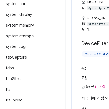
'FIXED_LIST'
system
.
cpu
특정
OptionType.F
system
.
display
'STRING_LIST'
특정
OptionType.S
system
.
memory
습니다.
system
.
storage
Device
Filter
system
Log
Chrome 125 이상
tab
Capture
tabs
속성
로컬
top
Sites
불리언
선택사항
tts
컴퓨터에 직접 연
tts
Engine
보안