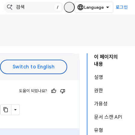
/
로그인
이 페이지의
내용
설명
권한
도움이 되었나요?
가용성
문서 스캔 API
유형