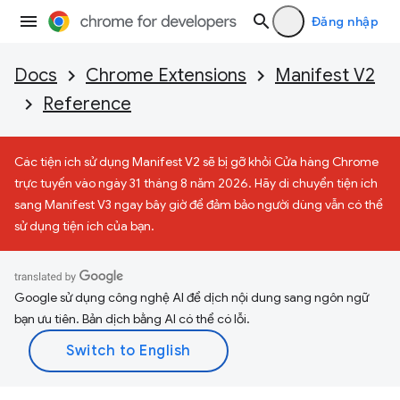
Đăng nhập
Docs
Chrome Extensions
Manifest V2
Reference
Các tiện ích sử dụng Manifest V2 sẽ bị gỡ khỏi Cửa hàng Chrome
trực tuyến vào ngày 31 tháng 8 năm 2026. Hãy di chuyển tiện ích
sang Manifest V3 ngay bây giờ để đảm bảo người dùng vẫn có thể
sử dụng tiện ích của bạn.
Google sử dụng công nghệ AI để dịch nội dung sang ngôn ngữ
bạn ưu tiên. Bản dịch bằng AI có thể có lỗi.