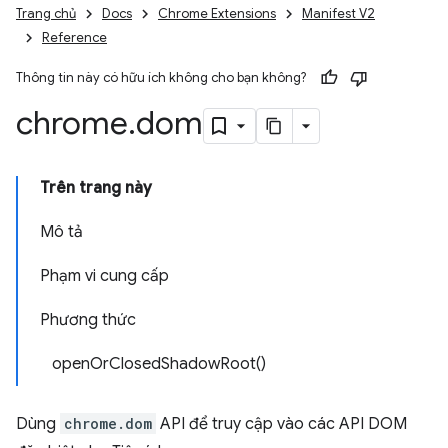
Trang chủ
Docs
Chrome Extensions
Manifest V2
Reference
Thông tin này có hữu ích không cho bạn không?
chrome
.
dom
Trên trang này
Mô tả
Phạm vi cung cấp
Phương thức
openOrClosedShadowRoot()
Dùng
chrome.dom
API để truy cập vào các API DOM