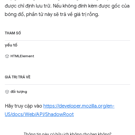
được chỉ định lưu trữ. Nếu không đính kèm được gốc của
bóng đổ, phần tử này sẽ trả về giá trị rỗng.
THAM SỐ
yếu tố
HTMLElement
GIÁ TRỊ TRẢ VỀ
đối tượng
Hãy truy cập vào
https://developer.mozilla.org/en-
US/docs/Web/API/ShadowRoot
Thông tin này có hữu ích không cho bạn không?