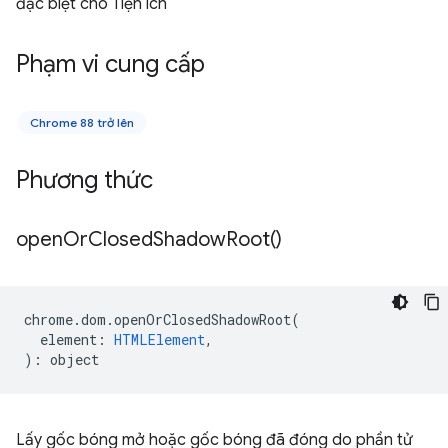
đặc biệt cho Tiện ích
Phạm vi cung cấp
Chrome 88 trở lên
Phương thức
open
Or
Closed
Shadow
Root(
)
chrome
.
dom
.
openOrClosedShadowRoot
(
element
:
HTMLElement
,
)
:
object
Lấy gốc bóng mở hoặc gốc bóng đã đóng do phần tử