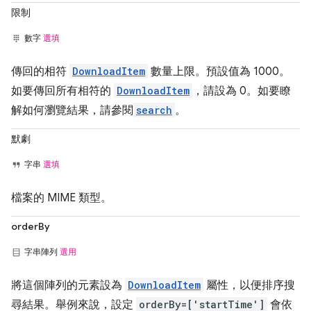
限制
數字
選填
傳回的相符
DownloadItem
數量上限。預設值為 1000。
如要傳回所有相符的
DownloadItem
，請設為 0。如要瞭
解如何瀏覽結果，請參閱
search
。
默劇
字串
選填
檔案的 MIME 類型。
orderBy
字串陣列
選用
將這個陣列的元素設為
DownloadItem
屬性，以便排序搜
尋結果。舉例來說，設定
orderBy=['startTime']
會依