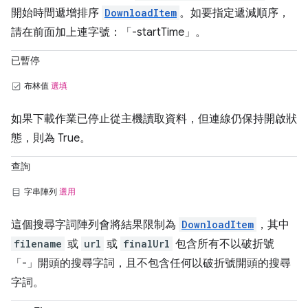
開始時間遞增排序
DownloadItem
。如要指定遞減順序，
請在前面加上連字號：「-startTime」。
已暫停
布林值
選填
如果下載作業已停止從主機讀取資料，但連線仍保持開啟狀
態，則為 True。
查詢
字串陣列
選用
這個搜尋字詞陣列會將結果限制為
DownloadItem
，其中
filename
或
url
或
finalUrl
包含所有不以破折號
「-」開頭的搜尋字詞，且不包含任何以破折號開頭的搜尋
字詞。