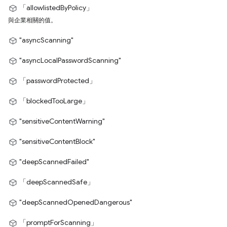
「allowlistedByPolicy」
與企業相關的值。
"asyncScanning"
"asyncLocalPasswordScanning"
「passwordProtected」
「blockedTooLarge」
"sensitiveContentWarning"
"sensitiveContentBlock"
"deepScannedFailed"
「deepScannedSafe」
"deepScannedOpenedDangerous"
「promptForScanning」