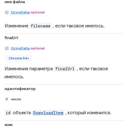
имя файла
StringDelta
optional
Изменение
filename
, если таковое имелось.
finalUrl
StringDelta
optional
Chrome 54+
Изменение параметра
finalUrl
, если таковое
имелось.
идентификатор
число
id
объекта
DownloadItem
, который изменился.
мим