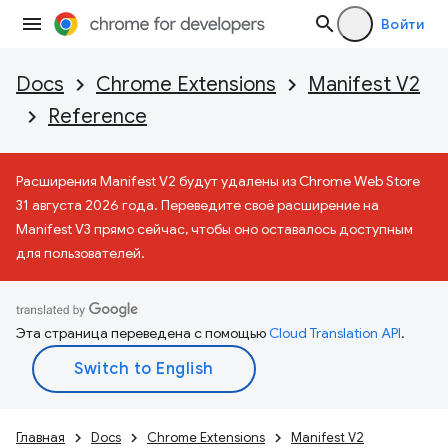
Войти
Docs
Chrome Extensions
Manifest V2
Reference
Расширения Manifest V2 будут удалены из Chrome Web Store
31 августа 2026 года. Переведите своё расширение на
Manifest V3 прямо сейчас, чтобы оно оставалось доступным
для пользователей.
Эта страница переведена с помощью
Cloud Translation API
.
Главная
Docs
Chrome Extensions
Manifest V2