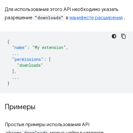
Для использования этого API необходимо указать
разрешение
"downloads"
в
манифесте расширения
.
{
"name"
:
"My extension"
,
...
"permissions"
:
[
"downloads"
],
...
}
Примеры
Простые примеры использования API
chrome.downloads