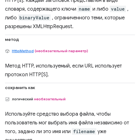
HTTP[s]. Каждый заголовок представлен в виде
словаря, содержащего ключи
name
и либо
value
,
либо
binaryValue
, ограниченного теми, которые
разрешены XMLHttpRequest.
метод
HttpMethod
(необязательный параметр)
Метод HTTP, используемый, если URL использует
протокол HTTP[S].
сохранить как
логический
необязательный
Используйте средство выбора файла, чтобы
пользователь мог выбрать имя файла независимо от
того, задано ли это имя или
filename
уже