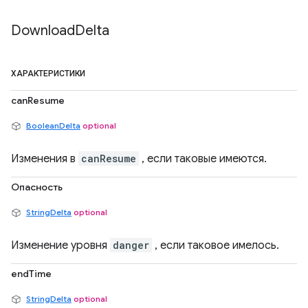
Download
Delta
ХАРАКТЕРИСТИКИ
canResume
BooleanDelta
optional
Изменения в
canResume
, если таковые имеются.
Опасность
StringDelta
optional
Изменение уровня
danger
, если таковое имелось.
endTime
StringDelta
optional