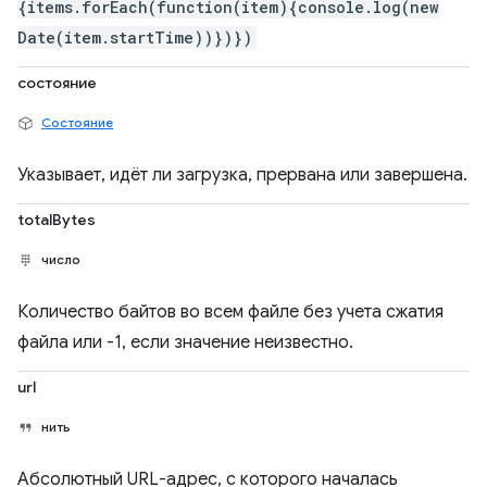
{items.forEach(function(item){console.log(new
Date(item.startTime))})})
состояние
Состояние
Указывает, идёт ли загрузка, прервана или завершена.
totalBytes
число
Количество байтов во всем файле без учета сжатия
файла или -1, если значение неизвестно.
url
нить
Абсолютный URL-адрес, с которого началась