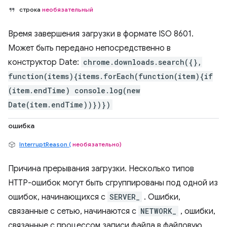
строка
необязательный
Время завершения загрузки в формате ISO 8601.
Может быть передано непосредственно в
конструктор Date:
chrome.downloads.search({},
function(items){items.forEach(function(item){if
(item.endTime) console.log(new
Date(item.endTime))})})
ошибка
InterruptReason (
необязательно)
Причина прерывания загрузки. Несколько типов
HTTP-ошибок могут быть сгруппированы под одной из
ошибок, начинающихся с
SERVER_
. Ошибки,
связанные с сетью, начинаются с
NETWORK_
, ошибки,
связанные с процессом записи файла в файловую