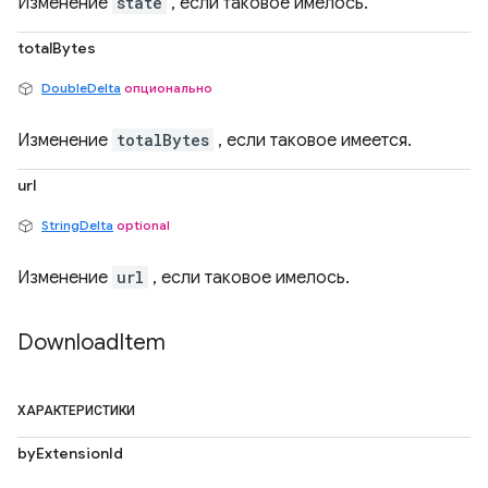
Изменение
state
, если таковое имелось.
totalBytes
DoubleDelta
опционально
Изменение
totalBytes
, если таковое имеется.
url
StringDelta
optional
Изменение
url
, если таковое имелось.
Download
Item
ХАРАКТЕРИСТИКИ
byExtensionId