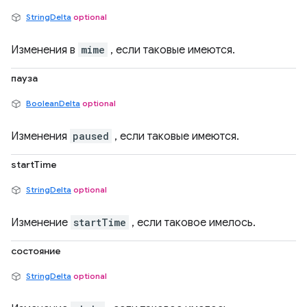
StringDelta
optional
Изменения в
mime
, если таковые имеются.
пауза
BooleanDelta
optional
Изменения
paused
, если таковые имеются.
startTime
StringDelta
optional
Изменение
startTime
, если таковое имелось.
состояние
StringDelta
optional