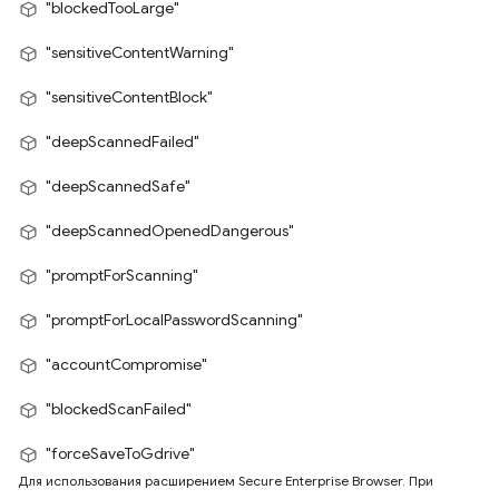
"blockedTooLarge"
"sensitiveContentWarning"
"sensitiveContentBlock"
"deepScannedFailed"
"deepScannedSafe"
"deepScannedOpenedDangerous"
"promptForScanning"
"promptForLocalPasswordScanning"
"accountCompromise"
"blockedScanFailed"
"forceSaveToGdrive"
Для использования расширением Secure Enterprise Browser. При