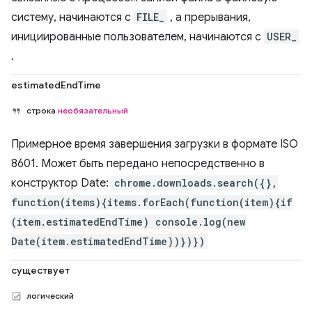
систему, начинаются с
FILE_
, а прерывания,
инициированные пользователем, начинаются с
USER_
.
estimatedEndTime
строка
необязательный
Примерное время завершения загрузки в формате ISO
8601. Может быть передано непосредственно в
конструктор Date:
chrome.downloads.search({},
function(items){items.forEach(function(item){if
(item.estimatedEndTime) console.log(new
Date(item.estimatedEndTime))})})
существует
логический