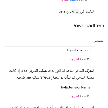
التغيير في
url
، إن وُجد
Download
Item
الخصائص
byExtensionId
سلسلة
اختيارية
المعرّف الخاص بالإضافة التي بدأت عملية التنزيل هذه، إذا كانت
عملية التنزيل قد بدأت بواسطة إضافة لا يتغيّر بعد ضبطه.
byExtensionName
سلسلة
اختيارية
الاسم المترجَم للإضافة التي بدأت عملية التنزيل هذه، إذا كانت