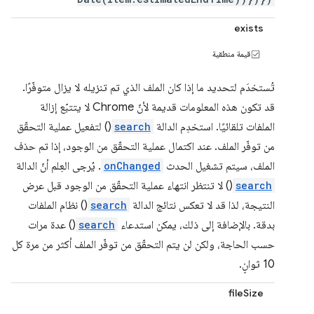
exists
قيمة منطقية
تُستخدَم لتحديد ما إذا كان الملف الذي تم تنزيله لا يزال متوفّرًا.
قد تكون هذه المعلومات قديمة لأنّ Chrome لا يتتبّع إزالة
الملفات تلقائيًا. استخدِم الدالة
search
() لتفعيل عملية التحقّق
من توفّر الملف. عند اكتمال عملية التحقّق من الوجود، إذا تم حذف
الملف، سيتم تشغيل الحدث
onChanged
. يُرجى العِلم أنّ الدالة
search
() لا تنتظر انتهاء عملية التحقّق من الوجود قبل عرض
النتيجة، لذا قد لا تعكس نتائج الدالة
search
() نظام الملفات
بدقة. بالإضافة إلى ذلك، يمكن استدعاء
search
() عدة مرات
حسب الحاجة، ولكن لن يتم التحقّق من توفّر الملف أكثر من مرة كل
10 ثوانٍ.
fileSize