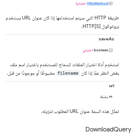
HttpMethod
اختيارية
طريقة HTTP التي سيتم استخدامها إذا كان عنوان URL يستخدم
بروتوكول HTTP[S].
saveAs
boolean
اختياري
استخدِم أداة اختيار الملفات للسماح للمستخدم باختيار اسم ملف
بغض النظر عمّا إذا كان
filename
مضبوطًا أو موجودًا من قبل.
url
سلسلة
تمثّل هذه السمة عنوان URL المطلوب تنزيله.
Download
Query