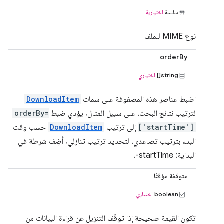
سلسلة
اختيارية
نوع MIME للملف
orderBy
string[]
اختياري
اضبط عناصر هذه المصفوفة على سمات
DownloadItem
لترتيب نتائج البحث. على سبيل المثال، يؤدي ضبط
orderBy=
['startTime']
إلى ترتيب
DownloadItem
حسب وقت
البدء بترتيب تصاعدي. لتحديد ترتيب تنازلي، أضِف شرطة في
البداية: ‎-startTime.
متوقفة مؤقتًا
boolean
اختياري
تكون القيمة صحيحة إذا توقّف التنزيل عن قراءة البيانات من