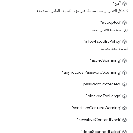
"آمن"
لا يشكّل التنزيل أي خطر معروف على جهاز الكمبيوتر الخاص بالمستخدم.
"accepted"
قبِل المستخدم التنزيل الخطير.
"allowlistedByPolicy"
قيم مرتبطة بالمؤسسة
"asyncScanning"
"asyncLocalPasswordScanning"
"passwordProtected"
"blockedTooLarge"
"sensitiveContentWarning"
"sensitiveContentBlock"
"deepScannedFailed"