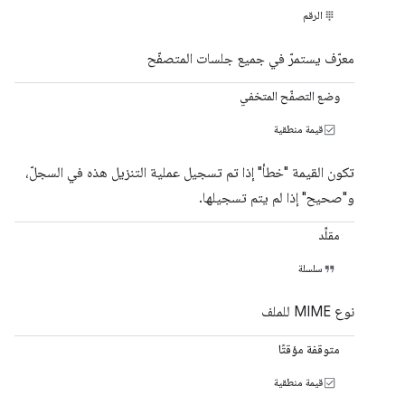
الرقم
معرّف يستمرّ في جميع جلسات المتصفّح
وضع التصفّح المتخفي
قيمة منطقية
تكون القيمة "خطأ" إذا تم تسجيل عملية التنزيل هذه في السجلّ،
و"صحيح" إذا لم يتم تسجيلها.
مقلِّد
سلسلة
نوع MIME للملف
متوقفة مؤقتًا
قيمة منطقية