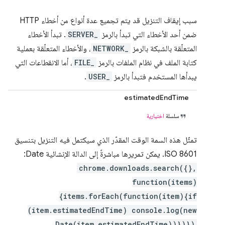
سبب إيقاف التنزيل قد يتم تجميع عدة أنواع من أخطاء HTTP
ضمن أحد الأخطاء التي تبدأ بالرمز
SERVER_
. تبدأ الأخطاء
المتعلّقة بالشبكة بالرمز
NETWORK_
، والأخطاء المتعلّقة بعملية
كتابة الملف في نظام الملفات بالرمز
FILE_
، أما الانقطاعات التي
يبدأها المستخدم فتبدأ بالرمز
USER_
.
estimatedEndTime
سلسلة
اختيارية
تمثّل هذه السمة الوقت المقدّر الذي سيكتمل فيه التنزيل بتنسيق
ISO 8601. يمكن تمريرها مباشرةً إلى الدالة الإنشائية Date:
chrome.downloads.search({},
function(items)
{items.forEach(function(item){if
(item.estimatedEndTime) console.log(new
Date(item.estimatedEndTime))})})