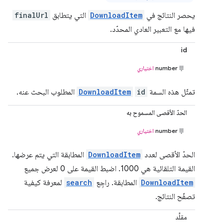
يحصر النتائج في
DownloadItem
التي يتطابق
finalUrl
فيها مع التعبير العادي المحدّد.
id
number
اختياري
تمثّل هذه السمة
id
DownloadItem
المطلوب البحث عنه.
الحدّ الأقصى المسموح به
number
اختياري
الحدّ الأقصى لعدد
DownloadItem
المطابقة التي يتم عرضها.
القيمة التلقائية هي 1000. اضبط القيمة على 0 لعرض جميع
DownloadItem
المطابقة. راجِع
search
لمعرفة كيفية
تصفّح النتائج.
مقلِّد