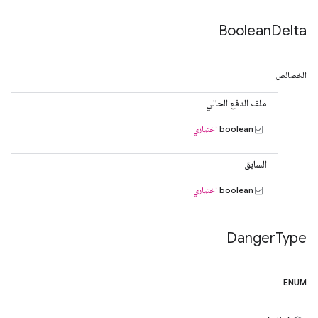
Boolean
Delta
الخصائص
ملف الدفع الحالي
boolean
اختياري
السابق
boolean
اختياري
Danger
Type
ENUM