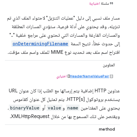
سلسلة
اختيارية
مسار ملف نسبي إلى دليل "عمليات التنزيل" لاحتواء الملف الذي تم
تنزيله، وقد يحتوي على أدلة فرعية. ستؤدي المسارات المطلقة
والمسارات الفارغة والمسارات التي تحتوي على مراجع خلفية ".."
إلى حدوث خطأ. تتيح السمة
onDeterminingFilename
اقتراح اسم ملف بعد تحديد نوع MIME للملف واسم ملف مؤقت.
العناوين
HeaderNameValuePair
[]
اختياري
عناوين HTTP إضافية يتم إرسالها مع الطلب إذا كان عنوان URL
يستخدم بروتوكول HTTP[s]. يتم تمثيل كل عنوان كقاموس
يحتوي على المفتاحين
name
و
value
أو
binaryValue
،
ويقتصر على تلك المسموح بها من خلال XMLHttpRequest.
method