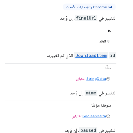
Chrome 54 والإصدارات الأحدث
التغيير في
finalUrl
، إن وُجد
id
الرقم
id
DownloadItem
الذي تم تغييره.
مقلِّد
StringDelta
اختياري
التغيير في
mime
، إن وُجد
متوقفة مؤقتًا
BooleanDelta
اختياري
التغيير في
paused
، إن وُجد