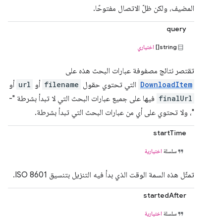
المضيف، ولكن ظلّ الاتصال مفتوحًا.
query
string[]
اختياري
تقتصر نتائج مصفوفة عبارات البحث هذه على
DownloadItem
التي تحتوي حقول
filename
أو
url
أو
finalUrl
فيها على جميع عبارات البحث التي لا تبدأ بشرطة "-
"، ولا تحتوي على أي من عبارات البحث التي تبدأ بشرطة.
startTime
سلسلة
اختيارية
تمثّل هذه السمة الوقت الذي بدأ فيه التنزيل بتنسيق ISO 8601.
startedAfter
سلسلة
اختيارية