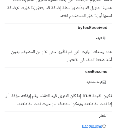
عملية التنزيل قد بدأت بواسطة إضافة قد يتغيّر إذا غيّرت الإضافة
اسمها أو إذا غيّر المستخدم لغته.
bytesReceived
الرقم
عدد وحدات البايت التي تم تلقّيها حتى الآن من المضيف، بدون
أخذ ضغط الملف في الاعتبار
canResume
قيمة منطقية
تكون القيمة True إذا كان التنزيل قيد التقدّم وتم إيقافه مؤقتًا، أو
إذا تمت مقاطعته ويمكن استئنافه من حيث تمت مقاطعته.
الخطر
DangerType