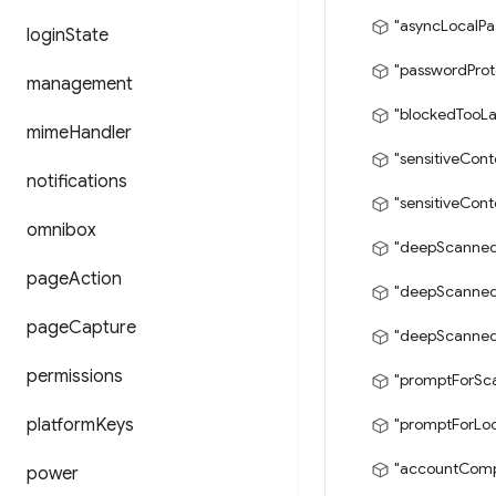
"asyncLocalP
login
State
"passwordProt
management
"blockedTooLa
mime
Handler
"sensitiveCon
notifications
"sensitiveCont
omnibox
"deepScanned
page
Action
"deepScanned
page
Capture
"deepScanne
permissions
"promptForSc
platform
Keys
"promptForLo
"accountComp
power