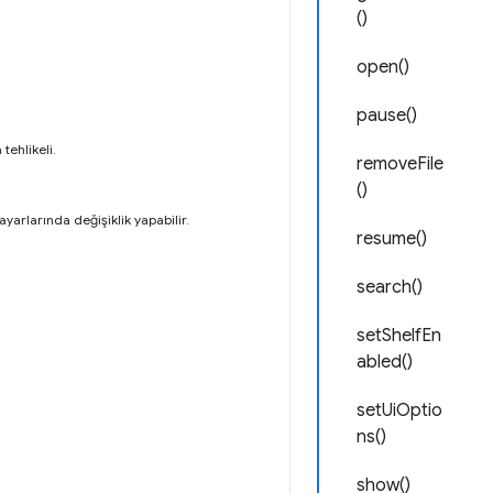
()
open()
pause()
tehlikeli.
removeFile
()
yarlarında değişiklik yapabilir.
resume()
search()
setShelfEn
abled()
setUiOptio
ns()
show()