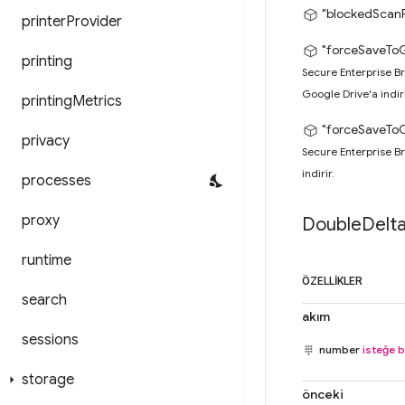
"blockedScanF
printer
Provider
"forceSaveToG
printing
Secure Enterprise Br
Google Drive'a indiri
printing
Metrics
"forceSaveTo
privacy
Secure Enterprise Br
indirir.
processes
proxy
Double
Delt
runtime
ÖZELLIKLER
search
akım
sessions
number
isteğe b
storage
önceki