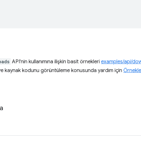
oads
API'nin kullanımına ilişkin basit örnekleri
examples/api/do
 ve kaynak kodunu görüntüleme konusunda yardım için
Örnekle
a