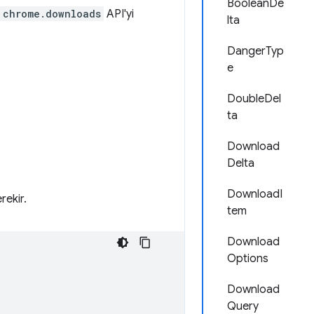
BooleanDe
chrome.downloads
API'yi
lta
DangerTyp
e
DoubleDel
ta
Download
Delta
DownloadI
rekir.
tem
Download
Options
Download
Query