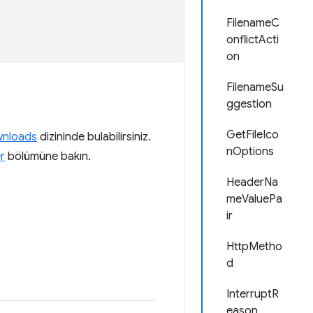
FilenameC
onflictActi
on
FilenameSu
ggestion
GetFileIco
wnloads
dizininde bulabilirsiniz.
nOptions
r
bölümüne bakın.
HeaderNa
meValuePa
ir
HttpMetho
d
InterruptR
eason