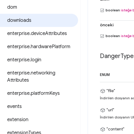
dom
boolean
isteğe 
downloads
önceki
enterprise
.
device
Attributes
boolean
isteğe 
enterprise
.
hardware
Platform
Danger
Type
enterprise
.
login
enterprise
.
networking
ENUM
Attributes
"file"
enterprise
.
platform
Keys
İndirilen dosyanın ad
events
"url"
İndirilen dosyanın U
extension
"content"
extension
Types