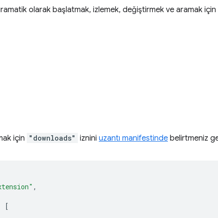
gramatik olarak başlatmak, izlemek, değiştirmek ve aramak için
mak için
"downloads"
iznini
uzantı manifestinde
belirtmeniz ge
xtension"
,
:
[