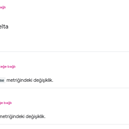
ağlı
lta
teğe bağlı
me
metriğindeki değişiklik.
ğe bağlı
etriğindeki değişiklik.