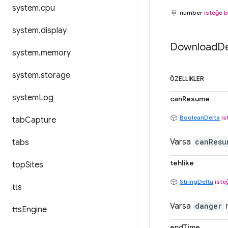
system
.
cpu
number
isteğe b
system
.
display
Download
De
system
.
memory
system
.
storage
ÖZELLIKLER
system
Log
canResume
BooleanDelta
is
tab
Capture
Varsa
canResu
tabs
tehlike
top
Sites
StringDelta
iste
tts
Varsa
danger
m
tts
Engine
endTime