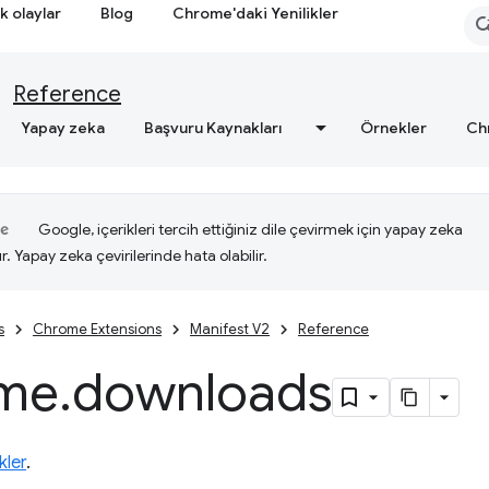
k olaylar
Blog
Chrome'daki Yenilikler
Reference
Yapay zeka
Başvuru Kaynakları
Örnekler
Ch
Google, içerikleri tercih ettiğiniz dile çevirmek için yapay zeka
ır. Yapay zeka çevirilerinde hata olabilir.
s
Chrome Extensions
Manifest V2
Reference
me
.
downloads
kler
.