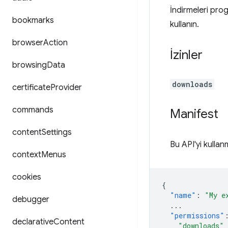
İndirmeleri pro
bookmarks
kullanın.
browser
Action
İzinler
browsing
Data
downloads
certificate
Provider
commands
Manifest
content
Settings
Bu API'yi kullan
context
Menus
cookies
{
"name"
:
"My e
debugger
...
"permissions"
declarative
Content
"downloads"