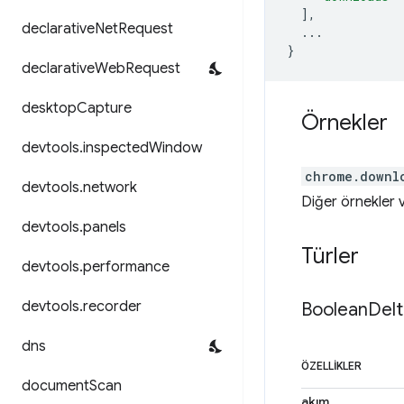
],
declarative
Net
Request
...
}
declarative
Web
Request
desktop
Capture
Örnekler
devtools
.
inspected
Window
chrome.downl
devtools
.
network
Diğer örnekler
devtools
.
panels
Türler
devtools
.
performance
devtools
.
recorder
Boolean
Delt
dns
ÖZELLIKLER
document
Scan
akım