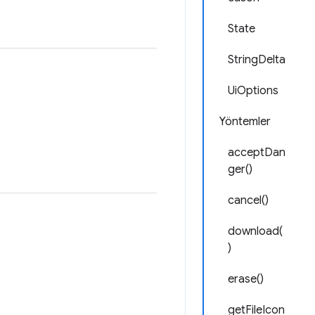
State
StringDelta
UiOptions
Yöntemler
acceptDan
ger()
cancel()
download(
)
erase()
getFileIcon