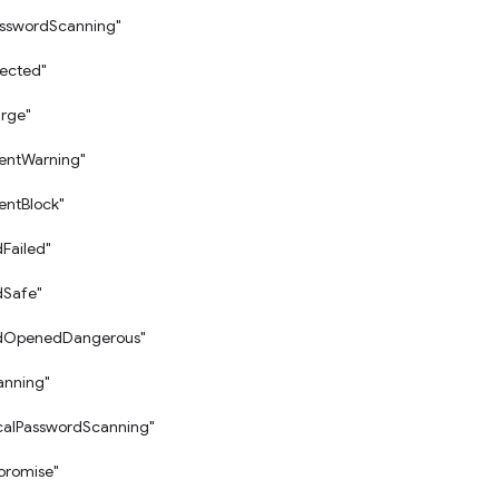
asswordScanning"
ected"
rge"
tentWarning"
entBlock"
Failed"
Safe"
dOpenedDangerous"
anning"
calPasswordScanning"
romise"