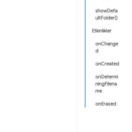
showDefa
ultFolder()
Etkinlikler
onChange
d
onCreated
onDetermi
ningFilena
me
onErased