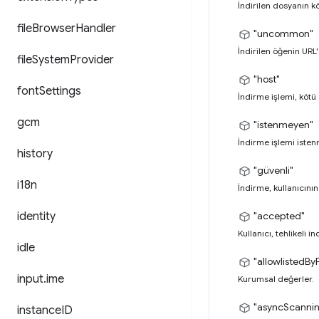
İndirilen dosyanın kö
file
Browser
Handler
"uncommon"
İndirilen öğenin URL's
file
System
Provider
"host"
font
Settings
İndirme işlemi, kötü 
gcm
"istenmeyen"
İndirme işlemi isten
history
"güvenli"
i18n
İndirme, kullanıcının
identity
"accepted"
Kullanıcı, tehlikeli i
idle
"allowlistedByP
input
.
ime
Kurumsal değerler.
"asyncScanni
instance
ID