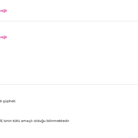
bağlı
bağlı
ı şüpheli.
RL'sinin kötü amaçlı olduğu bilinmektedir.