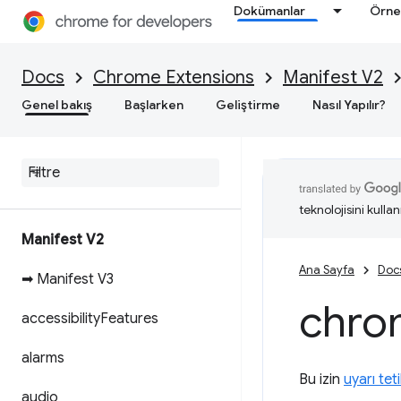
Dokümanlar
Örne
Docs
Chrome Extensions
Manifest V2
Genel bakış
Başlarken
Geliştirme
Nasıl Yapılır?
teknolojisini kullan
Manifest V2
Ana Sayfa
Doc
➡ Manifest V3
chro
accessibility
Features
alarms
Bu izin
uyarı teti
audio