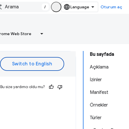
/
Oturum aç
rome Web Store
Bu sayfada
Açıklama
İzinler
Bu size yardımcı oldu mu?
Manifest
Örnekler
Türler