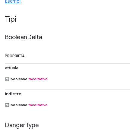
Esempi
.
Tipi
Boolean
Delta
PROPRIETÀ
attuale
booleano
facoltativo
indietro
booleano
facoltativo
Danger
Type