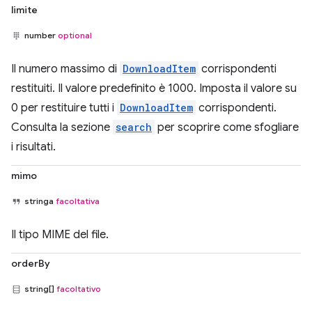
limite
number
optional
Il numero massimo di
DownloadItem
corrispondenti
restituiti. Il valore predefinito è 1000. Imposta il valore su
0 per restituire tutti i
DownloadItem
corrispondenti.
Consulta la sezione
search
per scoprire come sfogliare
i risultati.
mimo
stringa
facoltativa
Il tipo MIME del file.
orderBy
string[]
facoltativo