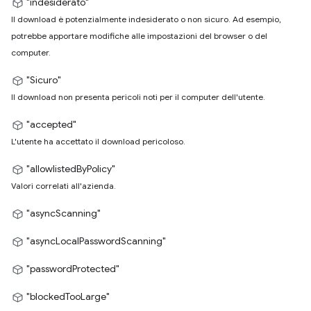
"indesiderato"
Il download è potenzialmente indesiderato o non sicuro. Ad esempio,
potrebbe apportare modifiche alle impostazioni del browser o del
computer.
"Sicuro"
Il download non presenta pericoli noti per il computer dell'utente.
"accepted"
L'utente ha accettato il download pericoloso.
"allowlistedByPolicy"
Valori correlati all'azienda.
"asyncScanning"
"asyncLocalPasswordScanning"
"passwordProtected"
"blockedTooLarge"