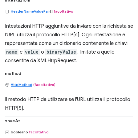
intestazioni
HeaderNameValuePair
[]
facoltativo
Intestazioni HTTP aggiuntive da inviare con la richiesta se
l'URL utilizza il protocollo HTTP[s]. Ogni intestazione è
rappresentata come un dizionario contenente le chiavi
name
e
value
o
binaryValue
, limitate a quelle
consentite da XMLHttpRequest.
method
HttpMethod
(facoltativo)
Il metodo HTTP da utilizzare se l'URL utilizza il protocollo
HTTP[S].
saveAs
booleano
facoltativo