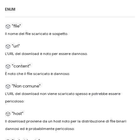
ENUM
"file"
Il nome del file scaricato è sospetto.
"url"
L'URL del download è noto per essere dannoso.
"content"
È noto che il file scaricato è dannoso.
"Non comune"
L'URL del download non viene scaricato spesso e potrebbe essere
pericoloso.
"host"
Il download proviene da un host noto per la distribuzione di file binari
dannosi ed è probabilmente pericoloso.