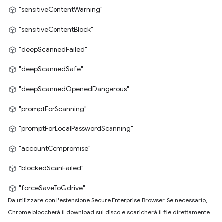
"sensitiveContentWarning"
"sensitiveContentBlock"
"deepScannedFailed"
"deepScannedSafe"
"deepScannedOpenedDangerous"
"promptForScanning"
"promptForLocalPasswordScanning"
"accountCompromise"
"blockedScanFailed"
"forceSaveToGdrive"
Da utilizzare con l'estensione Secure Enterprise Browser. Se necessario,
Chrome bloccherà il download sul disco e scaricherà il file direttamente