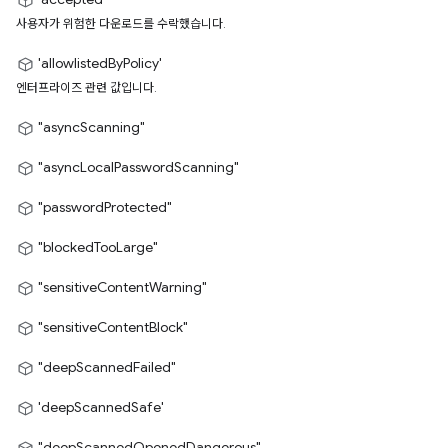
사용자가 위험한 다운로드를 수락했습니다.
'allowlistedByPolicy'
엔터프라이즈 관련 값입니다.
"asyncScanning"
"asyncLocalPasswordScanning"
"passwordProtected"
"blockedTooLarge"
"sensitiveContentWarning"
"sensitiveContentBlock"
"deepScannedFailed"
'deepScannedSafe'
"deepScannedOpenedDangerous"