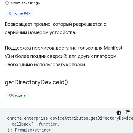
Promise<string>
Chrome 96+
Возвращает промис, который разрешается с
серийным номером устройства.
Поддержка промисов доступна только для Manifest
V3 и более поздних версий; для других платформ
необходимо использовать колбэки.
get
Directory
Device
Id(
)
Обещать
chrome
.
enterprise
.
deviceAttributes
.
getDirectoryDevic
callback?
:
function
,
)
:
Promise<string>