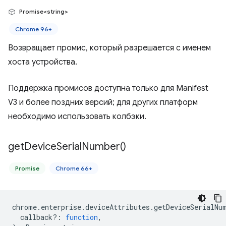
Promise<string>
Chrome 96+
Возвращает промис, который разрешается с именем
хоста устройства.
Поддержка промисов доступна только для Manifest
V3 и более поздних версий; для других платформ
необходимо использовать колбэки.
get
Device
Serial
Number(
)
Promise
Chrome 66+
chrome
.
enterprise
.
deviceAttributes
.
getDeviceSerialNu
callback?
:
function
,