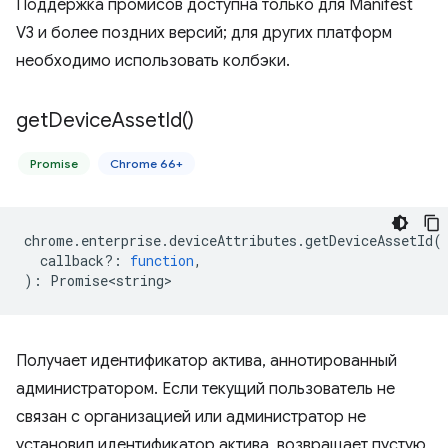
Поддержка промисов доступна только для Manifest
V3 и более поздних версий; для других платформ
необходимо использовать колбэки.
get
Device
Asset
Id(
)
Promise
Chrome 66+
chrome
.
enterprise
.
deviceAttributes
.
getDeviceAssetId
(
callback?
:
function
,
)
:
Promise<string>
Получает идентификатор актива, аннотированный
администратором. Если текущий пользователь не
связан с организацией или администратор не
установил идентификатор актива, возвращает пустую