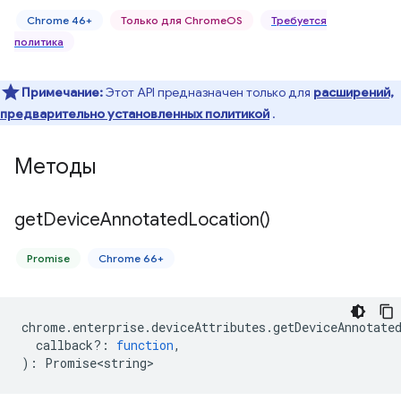
Chrome 46+
Только для ChromeOS
Требуется
политика
Примечание:
Этот API предназначен только для
расширений,
предварительно установленных политикой
.
Методы
get
Device
Annotated
Location(
)
Promise
Chrome 66+
chrome
.
enterprise
.
deviceAttributes
.
getDeviceAnnotate
callback?
:
function
,
)
:
Promise<string>