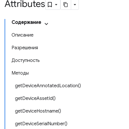
Attributes
Содержание
Описание
Разрешения
Доступность
Методы
getDeviceAnnotatedLocation()
getDeviceAssetId()
getDeviceHostname()
getDeviceSerialNumber()