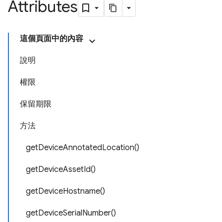
Attributes
這個頁面中的內容
說明
權限
保留期限
方法
getDeviceAnnotatedLocation()
getDeviceAssetId()
getDeviceHostname()
getDeviceSerialNumber()