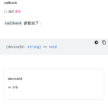
callback
函式
選填
callback
參數如下：
(
deviceId
:
string
) =>
void
deviceId
字串