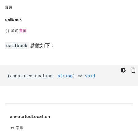
參數
callback
函式
選填
callback
參數如下：
(
annotatedLocation
:
string
) =>
void
annotatedLocation
字串