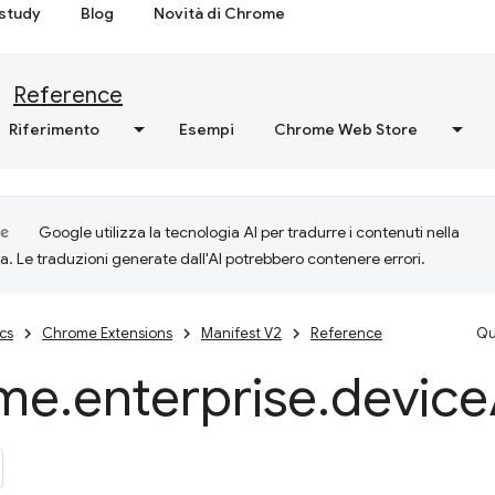
study
Blog
Novità di Chrome
Reference
Riferimento
Esempi
Chrome Web Store
Google utilizza la tecnologia AI per tradurre i contenuti nella
ta. Le traduzioni generate dall'AI potrebbero contenere errori.
cs
Chrome Extensions
Manifest V2
Reference
Qu
me
.
enterprise
.
device