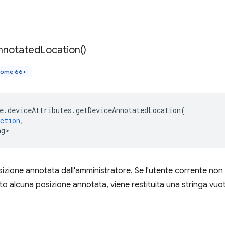
nnotated
Location(
)
rome 66+
e
.
deviceAttributes
.
getDeviceAnnotatedLocation
(
ction
,
ng>
izione annotata dall'amministratore. Se l'utente corrente non è
o alcuna posizione annotata, viene restituita una stringa vuo