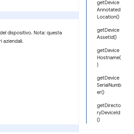
getDevice
Annotated
Location()
getDevice
 del dispositivo. Nota: questa
AssetId()
i aziendali.
getDevice
Hostname(
)
getDevice
SerialNumb
er()
getDirecto
ryDeviceId
()