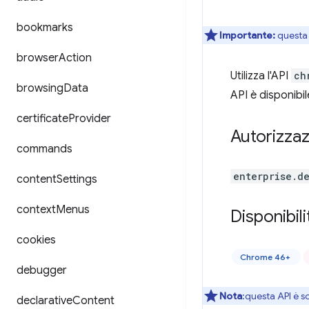
bookmarks
Importante:
questa 
browser
Action
Utilizza l'API
ch
browsing
Data
API è disponibil
certificate
Provider
Autorizzaz
commands
enterprise.d
content
Settings
context
Menus
Disponibili
cookies
Chrome 46+
debugger
Nota
:questa API è so
declarative
Content