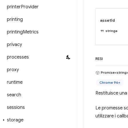
printer
Provider
printing
assetId
stringa
printing
Metrics
privacy
processes
RESI
proxy
Promise<string
runtime
Chrome 96+
Restituisce una 
search
sessions
Le promesse son
utilizzare i callb
storage