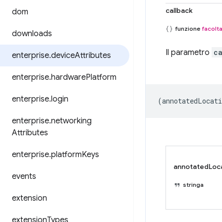
callback
dom
funzione
facolta
downloads
Il parametro
c
enterprise
.
device
Attributes
enterprise
.
hardware
Platform
enterprise
.
login
(
annotatedLocati
enterprise
.
networking
Attributes
enterprise
.
platform
Keys
annotatedLoc
events
stringa
extension
extension
Types