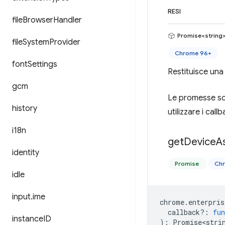
RESI
file
Browser
Handler
Promise<string
file
System
Provider
Chrome 96+
font
Settings
Restituisce una
gcm
Le promesse son
history
utilizzare i callb
i18n
get
Device
A
identity
Promise
Ch
idle
input
.
ime
chrome
.
enterpris
callback?
:
fun
instance
ID
)
:
Promise<stri