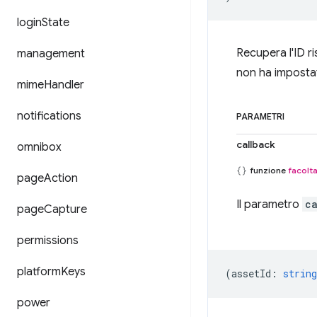
login
State
Recupera l'ID ri
management
non ha impostat
mime
Handler
notifications
PARAMETRI
callback
omnibox
funzione
facolta
page
Action
Il parametro
c
page
Capture
permissions
platform
Keys
(
assetId
:
string
power