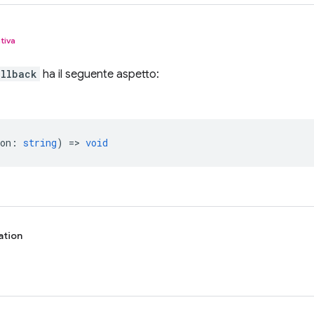
tiva
allback
ha il seguente aspetto:
on
:
string
) =>
void
ation