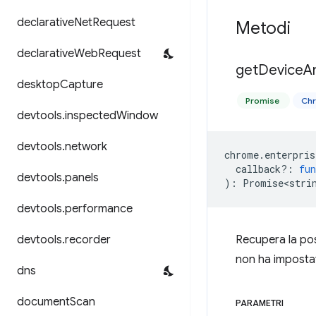
declarative
Net
Request
Metodi
declarative
Web
Request
get
Device
A
desktop
Capture
Promise
Ch
devtools
.
inspected
Window
devtools
.
network
chrome
.
enterpris
callback?
:
fun
devtools
.
panels
)
:
Promise<stri
devtools
.
performance
devtools
.
recorder
Recupera la pos
non ha impostat
dns
document
Scan
PARAMETRI