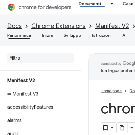
Documenti
Case 
Docs
Chrome Extensions
Manifest V2
Panoramica
Inizia
Sviluppo
Istruzioni
AI
tua lingua preferi
Manifest V2
Home page
Do
➡ Manifest V3
chro
accessibility
Features
alarms
audio