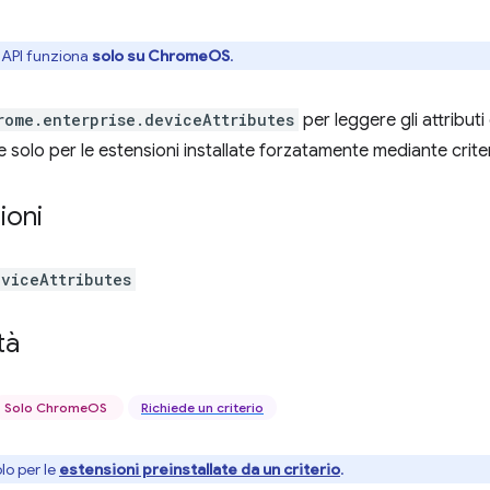
API funziona
solo su ChromeOS
.
rome.enterprise.deviceAttributes
per leggere gli attributi
e solo per le estensioni installate forzatamente mediante criter
ioni
eviceAttributes
tà
Solo ChromeOS
Richiede un criterio
lo per le
estensioni preinstallate da un criterio
.