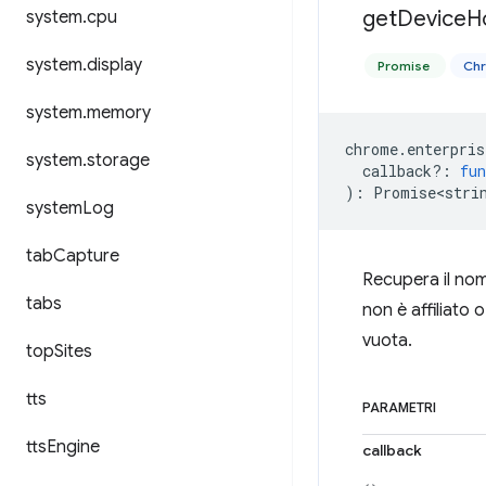
get
Device
H
system
.
cpu
system
.
display
Promise
Chr
system
.
memory
chrome
.
enterpris
system
.
storage
callback?
:
fun
)
:
Promise<stri
system
Log
tab
Capture
Recupera il nom
tabs
non è affiliato 
vuota.
top
Sites
tts
PARAMETRI
tts
Engine
callback