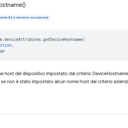
ostname(
)
ome 82 e versioni successive
e
.
deviceAttributes
.
getDeviceHostname
(
ction
,
ng>
e host del dispositivo impostato dal criterio DeviceHostname
o se non è stato impostato alcun nome host dal criterio azienda