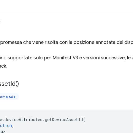
>
 promessa che viene risolta con la posizione annotata del disp
o supportate solo per Manifest V3 e versioni successive, le 
ack.
sset
Id(
)
rome 66+
e
.
deviceAttributes
.
getDeviceAssetId
(
ction
,
ng>