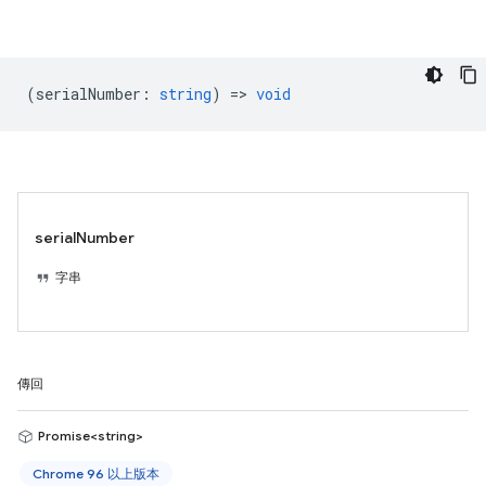
(
serialNumber
:
string
) =>
void
serialNumber
字串
傳回
Promise<string>
Chrome 96 以上版本