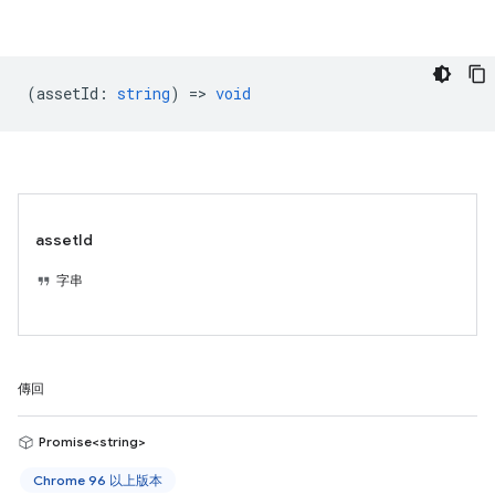
(
assetId
:
string
) =>
void
assetId
字串
傳回
Promise<string>
Chrome 96 以上版本