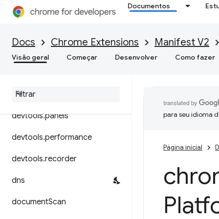
Documentos
Est
declarativeNetRequest
declarativeWebRequest
Docs
Chrome Extensions
Manifest V2
desktopCapture
Visão geral
Começar
Desenvolver
Como fazer
devtools
.
inspected
Window
devtools
.
network
para seu idioma d
devtools
.
panels
devtools
.
performance
Página inicial
D
devtools
.
recorder
chro
dns
Plat
document
Scan