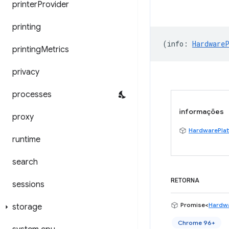
printer
Provider
printing
(
info
:
Hardware
printing
Metrics
privacy
processes
informações
proxy
HardwarePlat
runtime
search
RETORNA
sessions
Promise<
Hardwa
storage
Chrome 96+