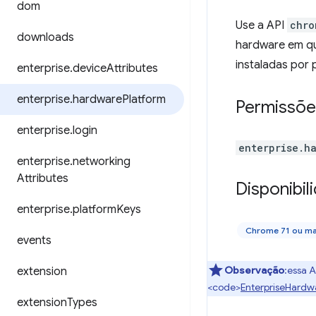
dom
Use a API
chro
downloads
hardware em qu
instaladas por p
enterprise
.
device
Attributes
enterprise
.
hardware
Platform
Permissõe
enterprise
.
login
enterprise.h
enterprise
.
networking
Attributes
Disponibil
enterprise
.
platform
Keys
Chrome 71 ou ma
events
Observação
:essa 
extension
<code>
EnterpriseHardw
extension
Types