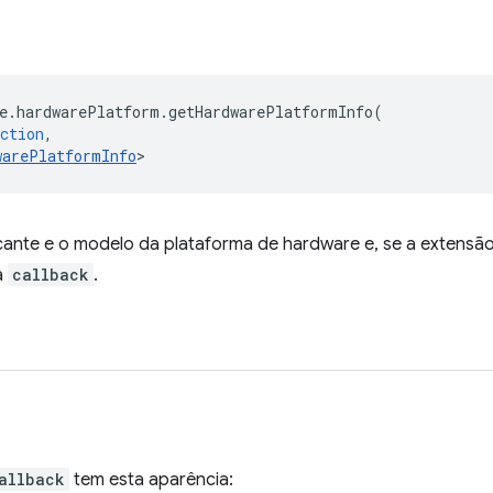
e
.
hardwarePlatform
.
getHardwarePlatformInfo
(
ction
,
warePlatformInfo
>
ante e o modelo da plataforma de hardware e, se a extensão 
a
callback
.
allback
tem esta aparência: