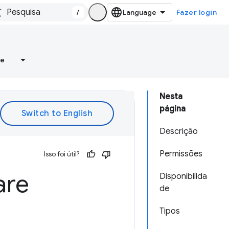
/
Fazer login
re
Nesta
página
Descrição
Permissões
Isso foi útil?
are
Disponibilida
de
Tipos