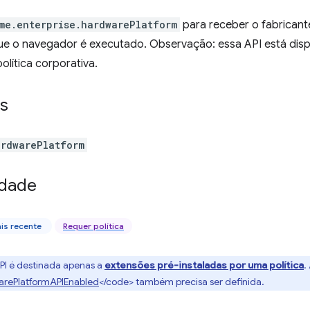
me.enterprise.hardwarePlatform
para receber o fabricant
e o navegador é executado. Observação: essa API está disp
olítica corporativa.
s
ardwarePlatform
idade
is recente
Requer política
API é destinada apenas a
extensões pré-instaladas por uma política
.
arePlatformAPIEnabled
</code> também precisa ser definida.