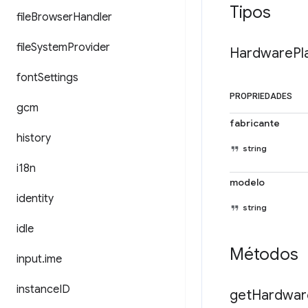
Tipos
file
Browser
Handler
file
System
Provider
Hardware
Pl
font
Settings
PROPRIEDADES
gcm
fabricante
history
string
i18n
modelo
identity
string
idle
Métodos
input
.
ime
instance
ID
get
Hardwar