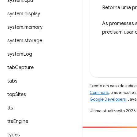
system
.
cpu
Retorna uma pr
system
.
display
As promessas s
system
.
memory
precisam usar c
system
.
storage
system
Log
tab
Capture
tabs
Exceto em caso de indica
Commons
, e as amostra
top
Sites
Google Developers
. Java
tts
Última atualização 2026
tts
Engine
types