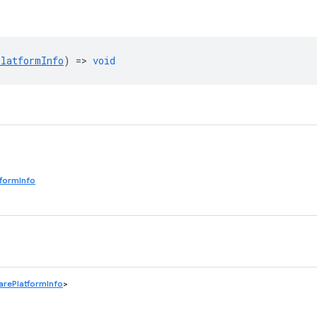
PlatformInfo
) =>
void
formInfo
rePlatformInfo
>