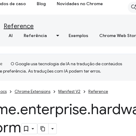
udos de caso
Blog
Novidades no Chrome
Reference
AI
Referência
Exemplos
Chrome Web Sto
O Google usa tecnologia de IA na tradução de conteúdos
e preferência. As traduções com IA podem ter erros.
ocs
Chrome Extensions
Manifest V2
Reference
me
.
enterprise
.
hardw
form