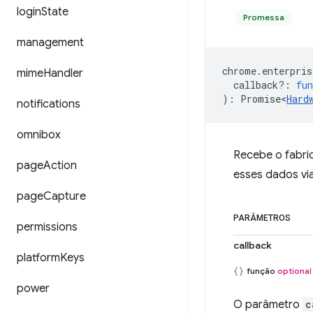
login
State
Promessa
management
chrome
.
enterpris
mime
Handler
callback?
:
fun
)
:
Promise<
Hard
notifications
omnibox
Recebe o fabric
page
Action
esses dados vi
page
Capture
PARÂMETROS
permissions
callback
platform
Keys
função
optional
power
O parâmetro
c