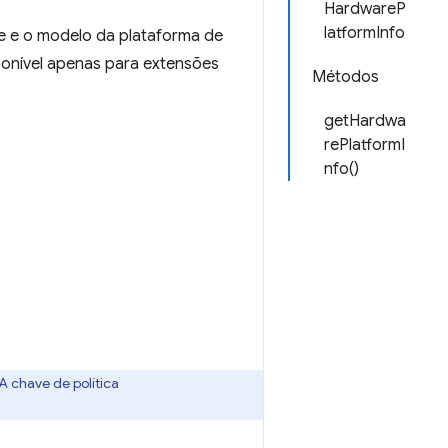
HardwareP
latformInfo
e e o modelo da plataforma de
onível apenas para extensões
Métodos
getHardwa
rePlatformI
nfo()
 A chave de política