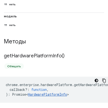
нить
модель
нить
Методы
get
Hardware
Platform
Info(
)
Обещать
chrome
.
enterprise
.
hardwarePlatform
.
getHardwarePlatfo
callback?
:
function
,
)
:
Promise<
HardwarePlatformInfo
>