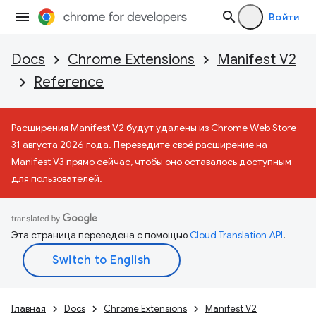
Войти
Docs
Chrome Extensions
Manifest V2
Reference
Расширения Manifest V2 будут удалены из Chrome Web Store
31 августа 2026 года. Переведите своё расширение на
Manifest V3 прямо сейчас, чтобы оно оставалось доступным
для пользователей.
Эта страница переведена с помощью
Cloud Translation API
.
Главная
Docs
Chrome Extensions
Manifest V2