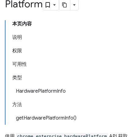
Platform
本页内容
说明
权限
可用性
类型
HardwarePlatformInfo
方法
getHardwarePlatformInfo()
使用
chrome.enterprise.hardwarePlatform
API 获取