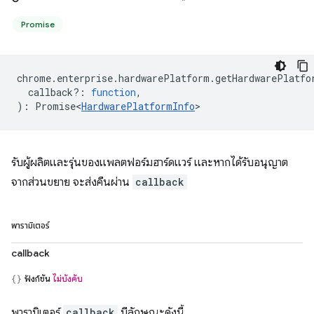
Promise
chrome
.
enterprise
.
hardwarePlatform
.
getHardwarePlatfo
callback?
:
function
,
)
:
Promise<
HardwarePlatformInfo
>
รับผู้ผลิตและรุ่นของแพลตฟอร์มฮาร์ดแวร์ และหากได้รับอนุญาต
จากส่วนขยาย จะส่งคืนผ่าน
callback
พารามิเตอร์
callback
ฟังก์ชัน
ไม่บังคับ
พารามิเตอร์
callback
มีลักษณะดังนี้