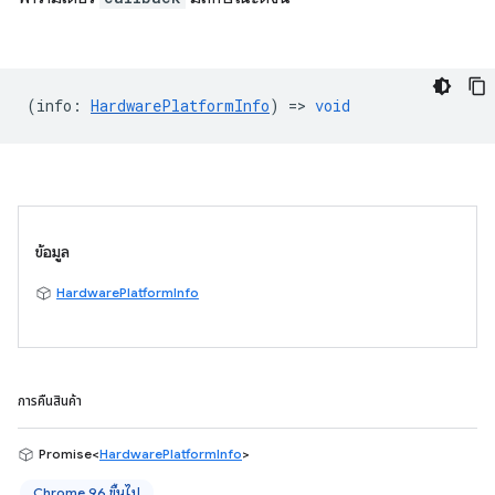
(
info
:
HardwarePlatformInfo
) =>
void
ข้อมูล
HardwarePlatformInfo
การคืนสินค้า
Promise<
HardwarePlatformInfo
>
Chrome 96 ขึ้นไป