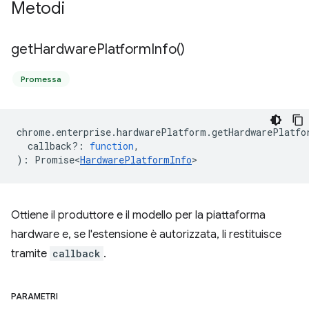
Metodi
get
Hardware
Platform
Info(
)
Promessa
chrome
.
enterprise
.
hardwarePlatform
.
getHardwarePlatfo
callback?
:
function
,
)
:
Promise<
HardwarePlatformInfo
>
Ottiene il produttore e il modello per la piattaforma
hardware e, se l'estensione è autorizzata, li restituisce
tramite
callback
.
PARAMETRI