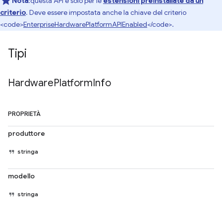
Nota
:questa API è solo per le
estensioni preinstallate da un
criterio
. Deve essere impostata anche la chiave del criterio
<code>
EnterpriseHardwarePlatformAPIEnabled
</code>.
Tipi
Hardware
Platform
Info
PROPRIETÀ
produttore
stringa
modello
stringa