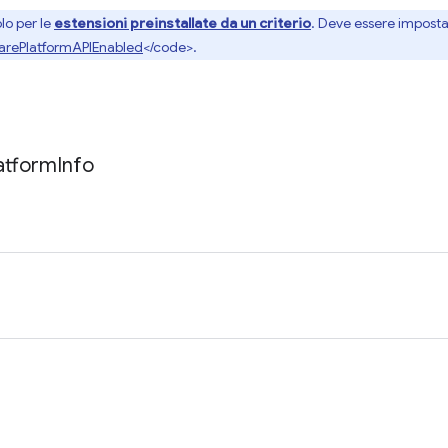
lo per le
estensioni preinstallate da un criterio
. Deve essere imposta
arePlatformAPIEnabled
</code>.
atform
Info