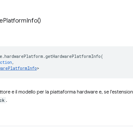
e
Platform
Info(
)
e
.
hardwarePlatform
.
getHardwarePlatformInfo
(
ction
,
warePlatformInfo
>
ttore e il modello per la piattaforma hardware e, se l'estensione
ck
.