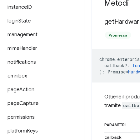
Metodi
instance
ID
login
State
get
Hardwar
management
Promessa
mime
Handler
chrome
.
enterpris
notifications
callback?
:
fun
)
:
Promise<
Hard
omnibox
page
Action
Ottiene il produ
page
Capture
tramite
callba
permissions
PARAMETRI
platform
Keys
callback