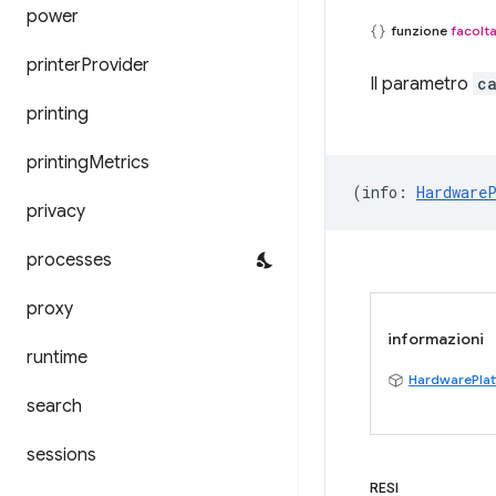
power
funzione
facolta
printer
Provider
Il parametro
c
printing
printing
Metrics
(
info
:
Hardware
privacy
processes
proxy
informazioni
runtime
HardwarePlat
search
sessions
RESI