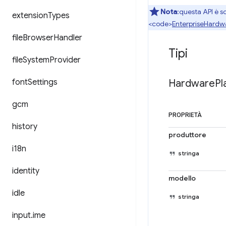
Nota
:questa API è so
extension
Types
<code>
EnterpriseHardw
file
Browser
Handler
Tipi
file
System
Provider
font
Settings
Hardware
Pl
gcm
PROPRIETÀ
history
produttore
i18n
stringa
identity
modello
idle
stringa
input
.
ime