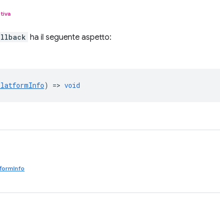
tiva
allback
ha il seguente aspetto:
PlatformInfo
) =>
void
formInfo