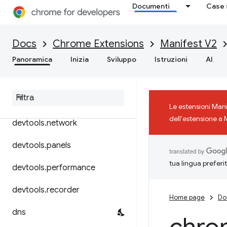
Documenti
Case 
declarativeContent
declarativeNetRequest
Docs
Chrome Extensions
Manifest V2
declarativeWebRequest
Panoramica
Inizia
Sviluppo
Istruzioni
AI
desktop
Capture
devtools
.
inspected
Window
Le estensioni Man
dell'estensione a 
devtools
.
network
devtools
.
panels
tua lingua preferi
devtools
.
performance
devtools
.
recorder
Home page
Do
dns