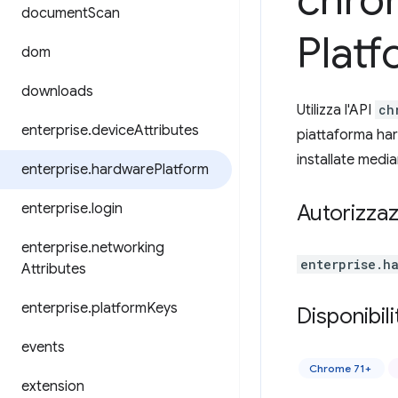
chro
document
Scan
Plat
dom
downloads
Utilizza l'API
ch
enterprise
.
device
Attributes
piattaforma har
installate median
enterprise
.
hardware
Platform
enterprise
.
login
Autorizzaz
enterprise
.
networking
enterprise.h
Attributes
enterprise
.
platform
Keys
Disponibili
events
Chrome 71+
extension