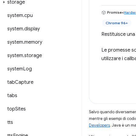
storage
Promise<
Hardwa
system
.
cpu
Chrome 96+
system
.
display
Restituisce una
system
.
memory
Le promesse son
system
.
storage
utilizzare i callb
system
Log
tab
Capture
tabs
top
Sites
Salvo quando diversamente
mentre gli esempi di codi
tts
Developers
. Java è un ma
tts
Engine