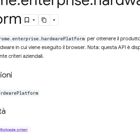
me
.
enterprise
.
hardw
form
rome.enterprise.hardwarePlatform
per ottenere il produtto
dware in cui viene eseguito il browser. Nota: questa API è disp
te criteri aziendali.
ioni
ardwarePlatform
tà
Richiede criteri