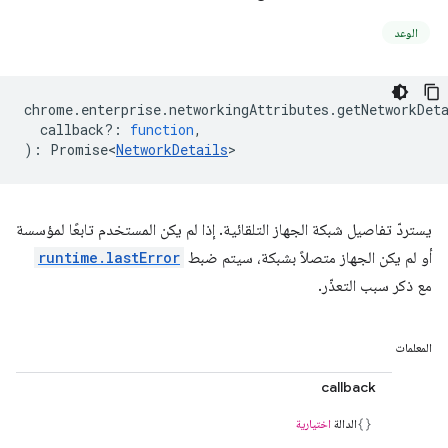
الوعد
chrome
.
enterprise
.
networkingAttributes
.
getNetworkDet
callback?
:
function
,
)
:
Promise<
NetworkDetails
>
يستردّ تفاصيل شبكة الجهاز التلقائية. إذا لم يكن المستخدم تابعًا لمؤسسة
أو لم يكن الجهاز متصلاً بشبكة، سيتم ضبط
runtime.lastError
مع ذكر سبب التعذّر.
المعلمات
callback
الدالة
اختيارية