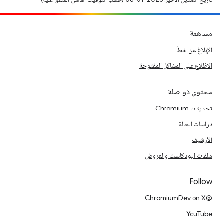
مساهمة
الإبلاغ عن خطأ
الاطّلاع على المشاكل المفتوحة
محتوى ذو صلة
تحديثات Chromium
دراسات الحالة
الأرشيف
ملفات البودكاست والعروض
Follow
@ChromiumDev on X
YouTube