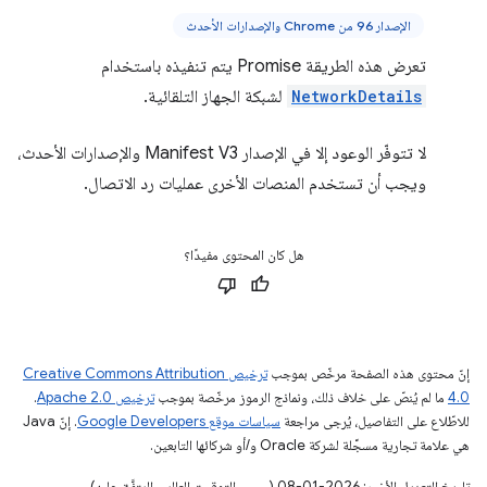
الإصدار 96 من Chrome والإصدارات الأحدث
تعرض هذه الطريقة Promise يتم تنفيذه باستخدام
NetworkDetails
لشبكة الجهاز التلقائية.
لا تتوفّر الوعود إلا في الإصدار Manifest V3 والإصدارات الأحدث،
ويجب أن تستخدم المنصات الأخرى عمليات رد الاتصال.
هل كان المحتوى مفيدًا؟
إنّ محتوى هذه الصفحة مرخّص بموجب
ترخيص Creative Commons Attribution
4.0‏
ما لم يُنصّ على خلاف ذلك، ونماذج الرموز مرخّصة بموجب
ترخيص Apache 2.0‏
.
للاطّلاع على التفاصيل، يُرجى مراجعة
سياسات موقع Google Developers‏
. إنّ Java
هي علامة تجارية مسجَّلة لشركة Oracle و/أو شركائها التابعين.
تاريخ التعديل الأخير: 2026-01-08 (حسب التوقيت العالمي المتفَّق عليه)