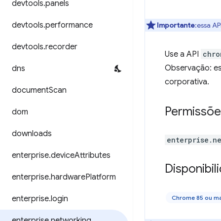
devtools
.
panels
devtools
.
performance
Importante
:essa AP
devtools
.
recorder
Use a API
chro
Observação: ess
dns
corporativa.
document
Scan
Permissõe
dom
downloads
enterprise.n
enterprise
.
device
Attributes
Disponibil
enterprise
.
hardware
Platform
enterprise
.
login
Chrome 85 ou ma
enterprise
.
networking