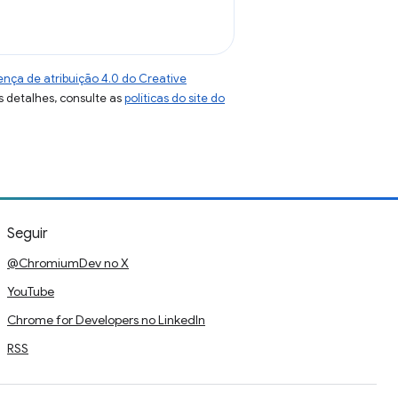
ença de atribuição 4.0 do Creative
s detalhes, consulte as
políticas do site do
Seguir
@ChromiumDev no X
YouTube
Chrome for Developers no LinkedIn
RSS