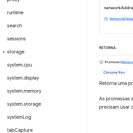
networkAddr
runtime
NetworkDetai
search
sessions
RETORNA
storage
Promise<
Networ
system
.
cpu
Chrome 96+
system
.
display
Retorna uma pr
system
.
memory
As promessas s
system
.
storage
precisam usar c
system
Log
tab
Capture