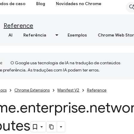
udos de caso
Blog
Novidades no Chrome
Reference
AI
Referência
Exemplos
Chrome Web Sto
O Google usa tecnologia de IA na tradução de conteúdos
e preferência. As traduções com IA podem ter erros.
ocs
Chrome Extensions
Manifest V2
Reference
me
.
enterprise
.
networ
butes