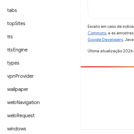
tabs
top
Sites
Exceto em caso de indica
Commons
, e as amostra
tts
Google Developers
. Java
tts
Engine
Última atualização 2026
types
vpn
Provider
Contribuir
Registre um bug
wallpaper
Veja as questões em aberto
web
Navigation
web
Request
windows