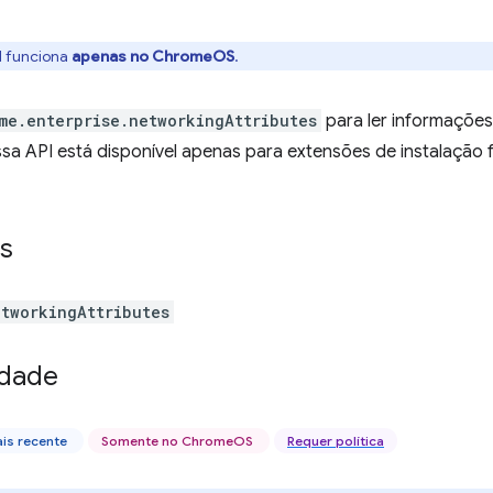
I funciona
apenas no ChromeOS
.
me.enterprise.networkingAttributes
para ler informações
a API está disponível apenas para extensões de instalação f
s
etworkingAttributes
idade
is recente
Somente no ChromeOS
Requer política