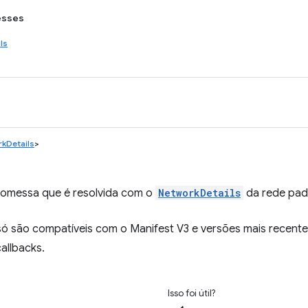
esses
ls
kDetails
>
omessa que é resolvida com o
NetworkDetails
da rede padr
ó são compatíveis com o Manifest V3 e versões mais recente
allbacks.
Isso foi útil?