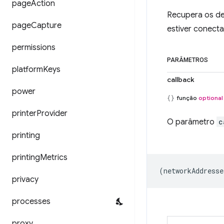
page
Action
Recupera os det
page
Capture
estiver conect
permissions
PARÂMETROS
platform
Keys
callback
power
função
optional
printer
Provider
O parâmetro
c
printing
printing
Metrics
(
networkAddresse
privacy
processes
proxy