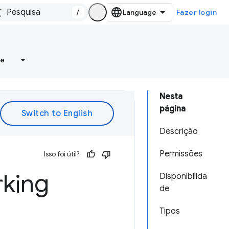
/
Fazer login
re
Nesta
página
Descrição
Permissões
Isso foi útil?
king
Disponibilida
de
Tipos