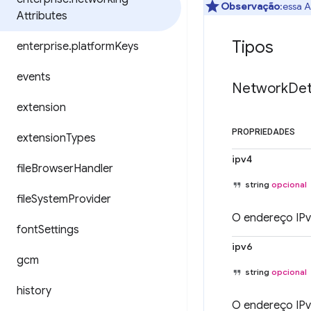
Observação
:essa 
Attributes
Tipos
enterprise
.
platform
Keys
events
Network
Det
extension
PROPRIEDADES
extension
Types
ipv4
file
Browser
Handler
string
opcional
file
System
Provider
O endereço IPv4
font
Settings
ipv6
gcm
string
opcional
history
O endereço IPv6