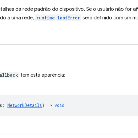
alhes da rede padrão do dispositivo. Se o usuário não for afi
ado a uma rede,
runtime.lastError
será definido com um mot
allback
tem esta aparência:
s
:
NetworkDetails
) =>
void