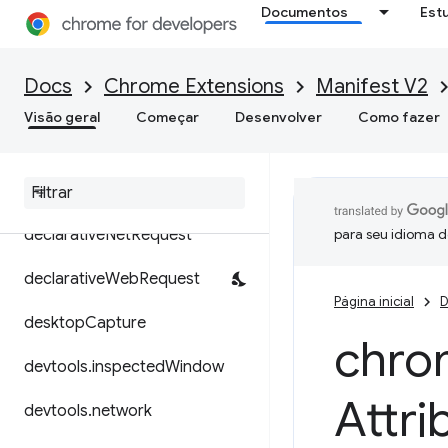
Documentos
Est
contentSettings
contextMenus
Docs
Chrome Extensions
Manifest V2
cookies
Visão geral
Começar
Desenvolver
Como fazer
debugger
declarative
Content
declarative
Net
Request
para seu idioma d
declarative
Web
Request
Página inicial
D
desktop
Capture
chro
devtools
.
inspected
Window
Attri
devtools
.
network