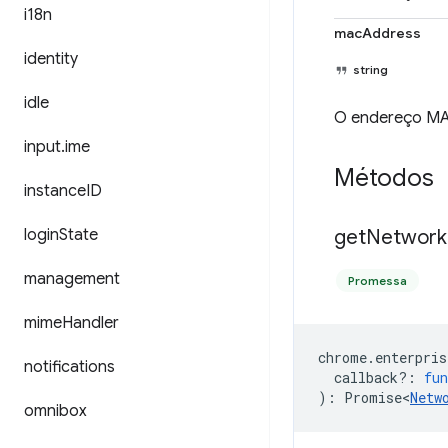
i18n
macAddress
identity
string
idle
O endereço MAC
input
.
ime
Métodos
instance
ID
login
State
get
Network
management
Promessa
mime
Handler
chrome
.
enterpris
notifications
callback?
:
fun
)
:
Promise<
Netw
omnibox