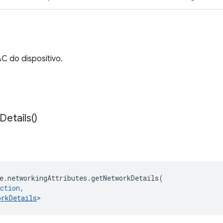
 do dispositivo.
Details(
)
e
.
networkingAttributes
.
getNetworkDetails
(
ction
,
orkDetails
>