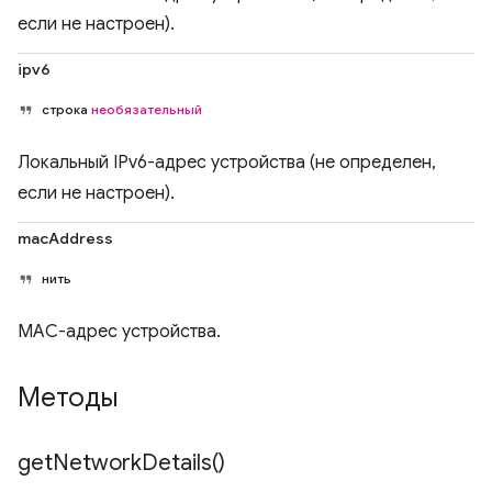
если не настроен).
ipv6
строка
необязательный
Локальный IPv6-адрес устройства (не определен,
если не настроен).
macAddress
нить
MAC-адрес устройства.
Методы
get
Network
Details(
)