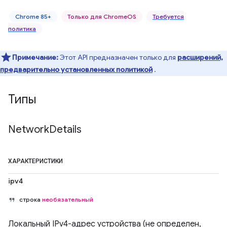
Chrome 85+
Только для ChromeOS
Требуется
политика
Примечание:
Этот API предназначен только для
расширений,
предварительно установленных политикой
.
Типы
Network
Details
ХАРАКТЕРИСТИКИ
ipv4
строка
необязательный
Локальный IPv4-адрес устройства (не определен,