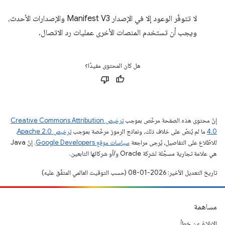
لا تتوفّر الوعود إلا في الإصدار Manifest V3 والإصدارات الأحدث،
ويجب أن تستخدم المنصات الأخرى عمليات رد الاتصال.
هل كان المحتوى مفيدًا؟
إنّ محتوى هذه الصفحة مرخّص بموجب
ترخيص Creative Commons Attribution
4.0‏
ما لم يُنصّ على خلاف ذلك، ونماذج الرموز مرخّصة بموجب
ترخيص Apache 2.0‏
.
للاطّلاع على التفاصيل، يُرجى مراجعة
سياسات موقع Google Developers‏
. إنّ Java
هي علامة تجارية مسجَّلة لشركة Oracle و/أو شركائها التابعين.
تاريخ التعديل الأخير: 2026-01-08 (حسب التوقيت العالمي المتفَّق عليه)
مساهمة
الإبلاغ عن خطأ