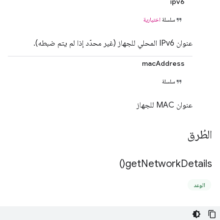
ipv6
سلسلة
اختيارية
عنوان IPv6 المحلي للجهاز (غير محدّد إذا لم يتم ضبطه).
macAddress
سلسلة
عنوان MAC للجهاز
الطُرق
)
get
Network
Details(
الوعد