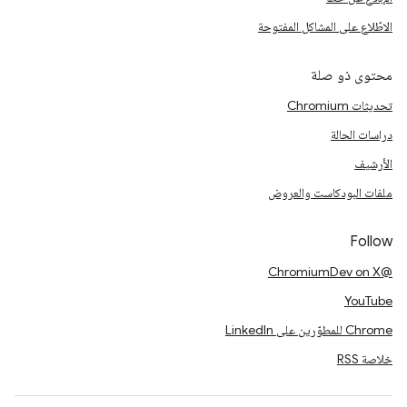
الاطّلاع على المشاكل المفتوحة
محتوى ذو صلة
تحديثات Chromium
دراسات الحالة
الأرشيف
ملفات البودكاست والعروض
Follow
@ChromiumDev on X
YouTube
Chrome للمطوّرين على LinkedIn
خلاصة RSS