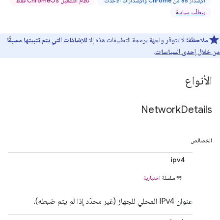
الإصدار 85 من Chrome والإصدارات الأحدث
نظام التشغيل ChromeOS فقط
يتطلّب سياسة
ملاحظة:
لا تتوفّر واجهة برمجة التطبيقات هذه إلا
للإضافات التي يتم تثبيتها مسبقًا
من خلال إحدى السياسات
.
الأنواع
Network
Details
الخصائص
ipv4
سلسلة
اختيارية
عنوان IPv4 المحلي للجهاز (غير محدّد إذا لم يتم ضبطه).