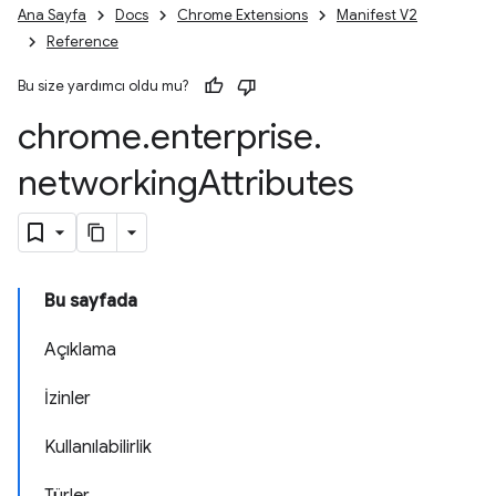
Ana Sayfa
Docs
Chrome Extensions
Manifest V2
Reference
Bu size yardımcı oldu mu?
chrome
.
enterprise
.
networking
Attributes
Bu sayfada
Açıklama
İzinler
Kullanılabilirlik