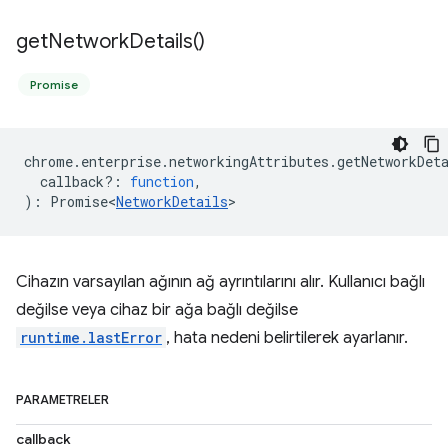
get
Network
Details(
)
Promise
chrome
.
enterprise
.
networkingAttributes
.
getNetworkDet
callback?
:
function
,
)
:
Promise<
NetworkDetails
>
Cihazın varsayılan ağının ağ ayrıntılarını alır. Kullanıcı bağlı
değilse veya cihaz bir ağa bağlı değilse
runtime.lastError
, hata nedeni belirtilerek ayarlanır.
PARAMETRELER
callback