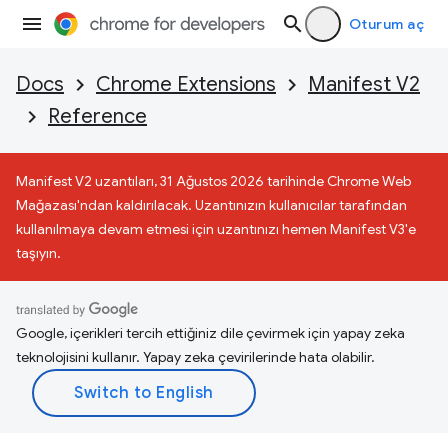
Oturum aç
Docs
Chrome Extensions
Manifest V2
Reference
Manifest V2 uzantıları, 31 Ağustos 2026 tarihinde Chrome Web
Mağazası'ndan kaldırılacak. Uzantınızın kullanıcılar tarafından
kullanılmaya devam etmesi için uzantınızı hemen Manifest V3'e
taşıyın.
Google, içerikleri tercih ettiğiniz dile çevirmek için yapay zeka
teknolojisini kullanır. Yapay zeka çevirilerinde hata olabilir.