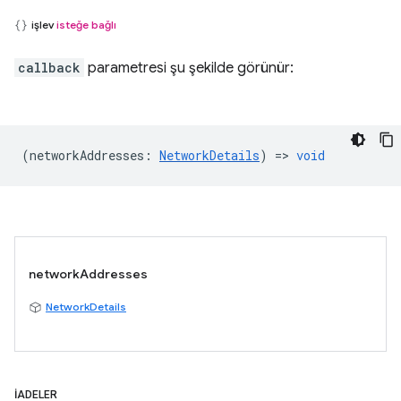
işlev
isteğe bağlı
callback
parametresi şu şekilde görünür:
(
networkAddresses
:
NetworkDetails
) =>
void
networkAddresses
NetworkDetails
İADELER