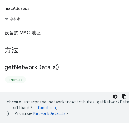
macAddress
字符串
设备的 MAC 地址。
方法
get
Network
Details(
)
Promise
chrome
.
enterprise
.
networkingAttributes
.
getNetworkDet
callback?
:
function
,
)
:
Promise<
NetworkDetails
>