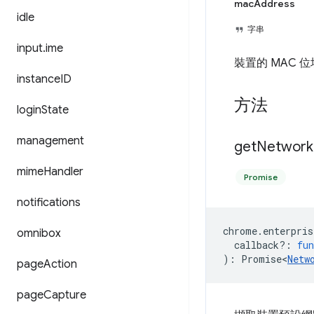
macAddress
idle
字串
input
.
ime
裝置的 MAC 
instance
ID
方法
login
State
management
get
Network
mime
Handler
Promise
notifications
chrome
.
enterpris
omnibox
callback?
:
fun
)
:
Promise<
Netw
page
Action
page
Capture