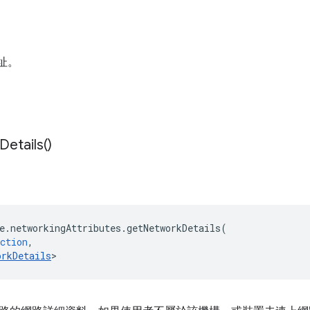
位址。
Details(
)
e
.
networkingAttributes
.
getNetworkDetails
(
ction
,
orkDetails
>