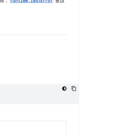
路，
runtime.lastError
會設