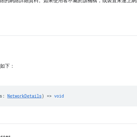
路的網路詳細資料。如果使用者不屬於該機構，或裝置未連上網
如下：
s
:
NetworkDetails
) =>
void
esses