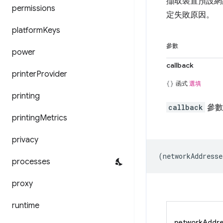
擷取裝置預設網
permissions
定失敗原因。
platform
Keys
參數
power
callback
printer
Provider
函式
選填
printing
callback
參數
printing
Metrics
privacy
(
networkAddresse
processes
proxy
runtime
networkAddr