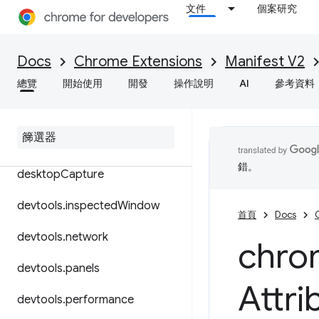
文件
個案研究
cookies
debugger
Docs
Chrome Extensions
Manifest V2
declarativeContent
總覽
開始使用
開發
操作說明
AI
參考資料
declarative
Net
Request
declarative
Web
Request
錯。
desktop
Capture
devtools
.
inspected
Window
首頁
Docs
devtools
.
network
chro
devtools
.
panels
Attri
devtools
.
performance