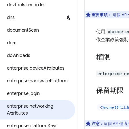
devtools
.
recorder
重要事項：
這個 API
dns
document
Scan
使用
chrome.e
依企業政策強制
dom
downloads
權限
enterprise
.
device
Attributes
enterprise.n
enterprise
.
hardware
Platform
保留期限
enterprise
.
login
enterprise
.
networking
Chrome 85 以
Attributes
注意：
這個 API 僅
enterprise
.
platform
Keys