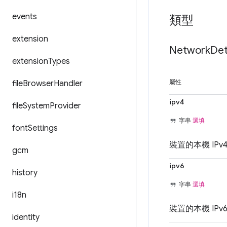
events
類型
extension
Network
Det
extension
Types
file
Browser
Handler
屬性
ipv4
file
System
Provider
字串
選填
font
Settings
裝置的本機 IP
gcm
ipv6
history
字串
選填
i18n
裝置的本機 IPv
identity