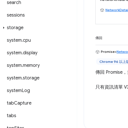
search
NetworkDetai
sessions
storage
傳回
system
.
cpu
Promise<
Networ
system
.
display
Chrome 96 以
system
.
memory
傳回 Promi
system
.
storage
只有資訊清單 V
system
Log
tab
Capture
tabs