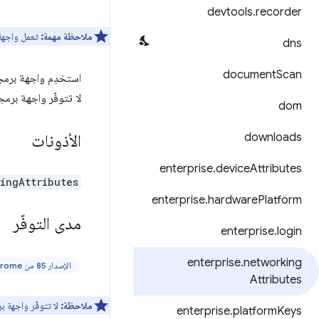
devtools
.
recorder
ملاحظة مهمة:
تعمل واجهة
dns
document
Scan
استخدِم واجهة برمج
لا تتوفّر واجهة برم
dom
downloads
الأذونات
enterprise
.
device
Attributes
ingAttributes
enterprise
.
hardware
Platform
مدى التوفّر
enterprise
.
login
enterprise
.
networking
الإصدار 85 من Chrome والإصدارات الأحدث
Attributes
ملاحظة:
لا تتوفّر واجهة ب
enterprise
.
platform
Keys