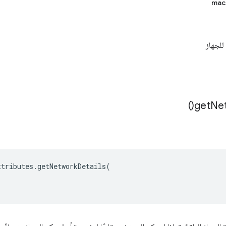
mac
)
get
Ne
ttributes
.
getNetworkDetails
(