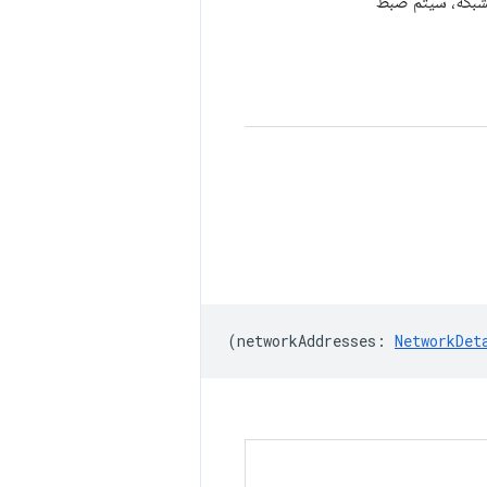
 بشبكة، سيتم ضبط
(
networkAddresses
:
NetworkDet