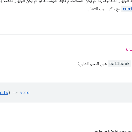
الجهاز التلقائية. إذا لم يكن المستخدم تابعًا لمؤسسة أو لم يكن الجهاز متصلاً
run
مع ذكر سبب التعذّر.
يارية
callback
على النحو التالي:
ails
) =>
void
networkAddresse