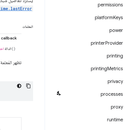
يستردّ تفاصيل شبكة 
permissions
time.lastError
platform
Keys
المعلمات
power
callback
printer
Provider
الدالة
اخت
printing
تظهر المَعلمة
printing
Metrics
privacy
processes
proxy
runtime
s