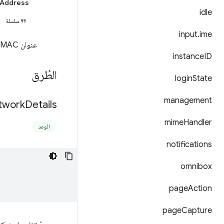
Address
idle
سلسلة
input
.
ime
عنوان MAC للجهاز
instance
ID
الطُرق
login
State
management
twork
Details(
mime
Handler
الوعد
notifications
omnibox
page
Action
page
Capture