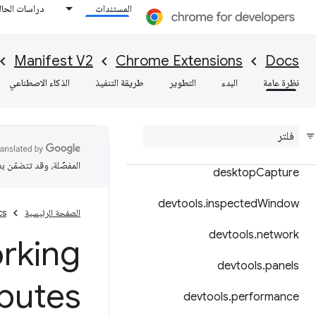
المستندات
دراسات الحال
cookies
debugger
Manifest V2
Chrome Extensions
Docs
declarativeContent
نظرة عامة
البدء
التطوير
طريقة التنفيذ
الذكاء الاصطناعي
declarative
Net
Request
declarative
Web
Request
المفضّلة، وقد تتضمّن ب
desktop
Capture
devtools
.
inspected
Window
الصفحة الرئيسية
cs
devtools
.
network
rking
devtools
.
panels
ibutes
devtools
.
performance