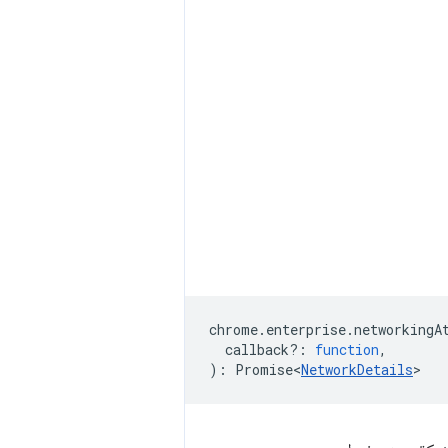
chrome
.
enterprise
.
networkingA
callback?
:
function
,
)
:
Promise<
NetworkDetails
>