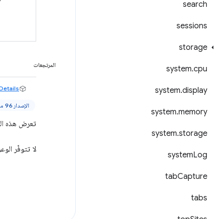
search
sessions
storage
المرتجعات
system
.
cpu
Details
system
.
display
الإصدار 96 من Chrome والإصدارات الأحدث
system
.
memory
تعرض هذه الطريقة Promise يتم 
system
.
storage
لا تتوفّر الوعود إلا في الإصدار Manifest V3 والإ
system
Log
tab
Capture
tabs