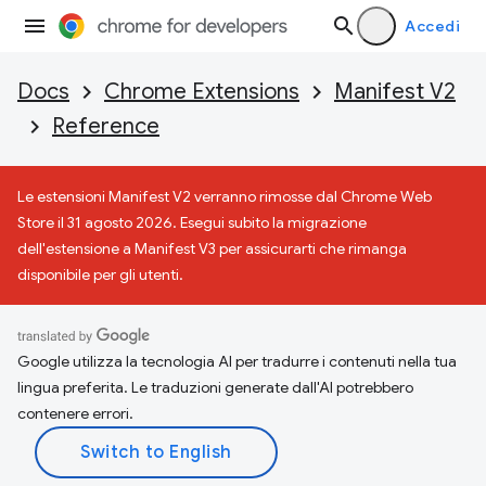
Accedi
Docs
Chrome Extensions
Manifest V2
Reference
Le estensioni Manifest V2 verranno rimosse dal Chrome Web
Store il 31 agosto 2026. Esegui subito la migrazione
dell'estensione a Manifest V3 per assicurarti che rimanga
disponibile per gli utenti.
Google utilizza la tecnologia AI per tradurre i contenuti nella tua
lingua preferita. Le traduzioni generate dall'AI potrebbero
contenere errori.