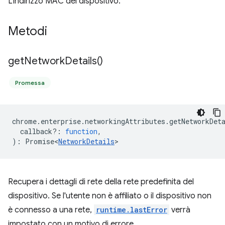
L'indirizzo MAC del dispositivo.
Metodi
get
Network
Details(
)
Promessa
chrome
.
enterprise
.
networkingAttributes
.
getNetworkDet
callback?
:
function
,
)
:
Promise<
NetworkDetails
>
Recupera i dettagli di rete della rete predefinita del
dispositivo. Se l'utente non è affiliato o il dispositivo non
è connesso a una rete,
runtime.lastError
verrà
impostato con un motivo di errore.