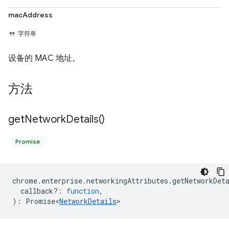
macAddress
字符串
设备的 MAC 地址。
方法
get
Network
Details(
)
Promise
chrome
.
enterprise
.
networkingAttributes
.
getNetworkDet
callback?
:
function
,
)
:
Promise<
NetworkDetails
>