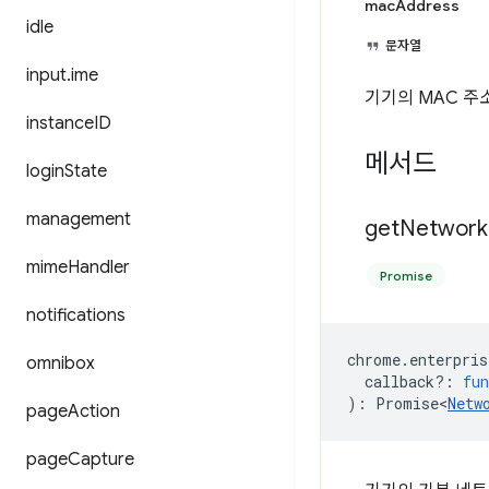
macAddress
idle
문자열
input
.
ime
기기의 MAC 주
instance
ID
메서드
login
State
management
get
Network
mime
Handler
Promise
notifications
chrome
.
enterpris
omnibox
callback?
:
fun
)
:
Promise<
Netw
page
Action
page
Capture