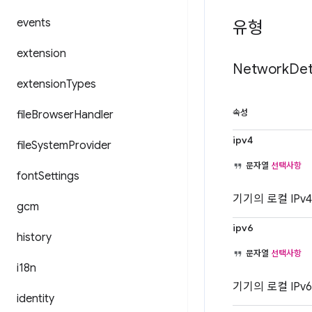
events
유형
extension
Network
Det
extension
Types
file
Browser
Handler
속성
ipv4
file
System
Provider
문자열
선택사항
font
Settings
기기의 로컬 IPv
gcm
ipv6
history
문자열
선택사항
i18n
기기의 로컬 IPv
identity