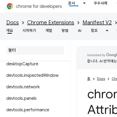
문서
우수사례
cookies
debugger
Docs
Chrome Extensions
Manifest V2
declarativeContent
개요
시작하기
개발
방법
AI
참조
declarative
Net
Request
declarative
Web
Request
합니다. AI 번역에
desktop
Capture
devtools
.
inspected
Window
홈
Docs
Ch
devtools
.
network
chro
devtools
.
panels
Attri
devtools
.
performance