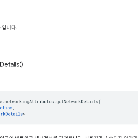
소입니다.
Details(
)
e
.
networkingAttributes
.
getNetworkDetails
(
ction
,
orkDetails
>