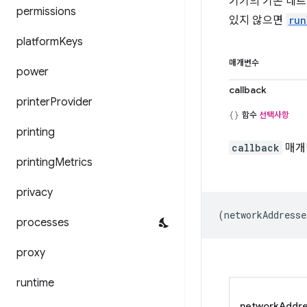
기기의 기본 네
permissions
있지 않으면
run
platform
Keys
매개변수
power
callback
printer
Provider
함수
선택사항
printing
callback
매개
printing
Metrics
privacy
(
networkAddresse
processes
proxy
runtime
networkAddr