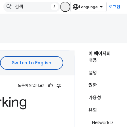
/
로그인
이 페이지의
내용
설명
권한
도움이 되었나요?
king
가용성
유형
NetworkD