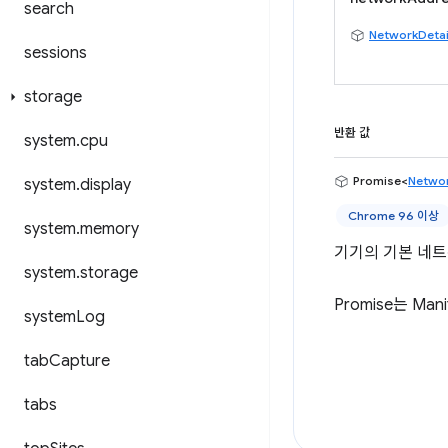
search
NetworkDetai
sessions
storage
반환 값
system
.
cpu
Promise<
Networ
system
.
display
Chrome 96 이상
system
.
memory
기기의 기본 네
system
.
storage
Promise는 M
system
Log
tab
Capture
tabs