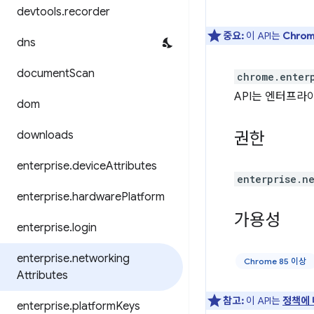
devtools
.
recorder
중요:
이 API는
Chro
dns
document
Scan
chrome.enter
API는 엔터프라
dom
downloads
권한
enterprise
.
device
Attributes
enterprise.n
enterprise
.
hardware
Platform
가용성
enterprise
.
login
enterprise
.
networking
Chrome 85 이상
Attributes
참고:
이 API는
정책에 
enterprise
.
platform
Keys