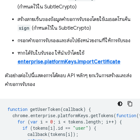
(กำหนดไว้ใน SubtleCrypto)
สร้างลายเซ็นของข้อมูลคำขอการรับรองโดยใช้เมธอดโทเค็น
sign
(กำหนดไว้ใน SubtleCrypto)
กรอกคำขอการรับรองและส่งไปยังหน่วยงานที่ให้การรับรอง
หากได้รับใบรับรอง ให้นำเข้าโดยใช้
enterprise.platformKeys.importCertificate
ตัวอย่างต่อไปนี้แสดงการโต้ตอบ API หลักๆ ยกเว้นการสร้างและส่ง
คำขอการรับรอง
function
getUserToken
(
callback
)
{
chrome
.
enterprise
.
platformKeys
.
getTokens
(
function
(
for
(
var
i
=
0
;
i
 < 
tokens
.
length
;
i
++
)
{
if
(
tokens
[
i
].
id
==
"user"
)
{
callback
(
tokens
[
i
]);