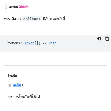
ฟังก์ชัน
ไม่บังคับ
พารามิเตอร์
callback
มีลักษณะดังนี้
(
tokens
:
Token
[]) =>
void
โทเค็น
โทเค็น
[]
รายการโทเค็นที่ใช้ได้