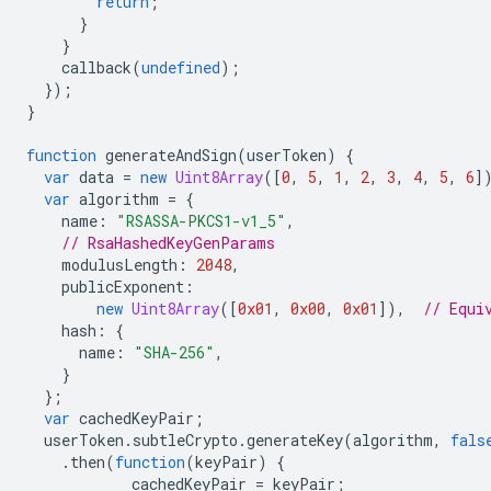
return
;
}
}
callback
(
undefined
);
});
}
function
generateAndSign
(
userToken
)
{
var
data
=
new
Uint8Array
([
0
,
5
,
1
,
2
,
3
,
4
,
5
,
6
]
var
algorithm
=
{
name
:
"RSASSA-PKCS1-v1_5"
,
// RsaHashedKeyGenParams
modulusLength
:
2048
,
publicExponent
:
new
Uint8Array
([
0x01
,
0x00
,
0x01
]),
// Equi
hash
:
{
name
:
"SHA-256"
,
}
};
var
cachedKeyPair
;
userToken
.
subtleCrypto
.
generateKey
(
algorithm
,
fals
.
then
(
function
(
keyPair
)
{
cachedKeyPair
=
keyPair
;