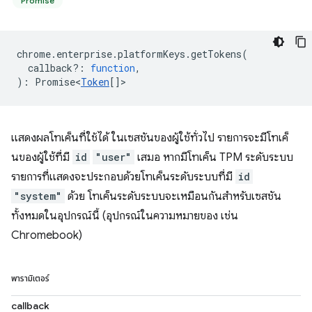
Promise
chrome
.
enterprise
.
platformKeys
.
getTokens
(
callback?
:
function
,
)
:
Promise<
Token
[]
>
แสดงผลโทเค็นที่ใช้ได้ ในเซสชันของผู้ใช้ทั่วไป รายการจะมีโทเค็
นของผู้ใช้ที่มี
id
"user"
เสมอ หากมีโทเค็น TPM ระดับระบบ
รายการที่แสดงจะประกอบด้วยโทเค็นระดับระบบที่มี
id
"system"
ด้วย โทเค็นระดับระบบจะเหมือนกันสำหรับเซสชัน
ทั้งหมดในอุปกรณ์นี้ (อุปกรณ์ในความหมายของ เช่น
Chromebook)
พารามิเตอร์
callback