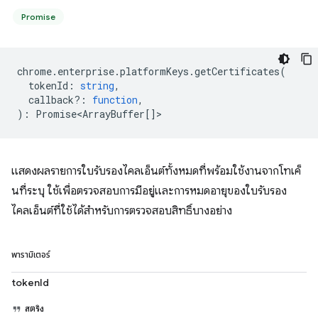
Promise
chrome
.
enterprise
.
platformKeys
.
getCertificates
(
tokenId
:
string
,
callback?
:
function
,
)
:
Promise<ArrayBuffer
[]>
แสดงผลรายการใบรับรองไคลเอ็นต์ทั้งหมดที่พร้อมใช้งานจากโทเค็
นที่ระบุ ใช้เพื่อตรวจสอบการมีอยู่และการหมดอายุของใบรับรอง
ไคลเอ็นต์ที่ใช้ได้สำหรับการตรวจสอบสิทธิ์บางอย่าง
พารามิเตอร์
tokenId
สตริง