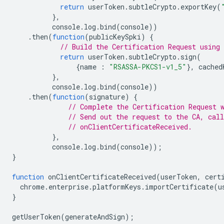
return
userToken
.
subtleCrypto
.
exportKey
(
},
console
.
log
.
bind
(
console
))
.
then
(
function
(
publicKeySpki
)
{
// Build the Certification Request using 
return
userToken
.
subtleCrypto
.
sign
(
{
name
:
"RSASSA-PKCS1-v1_5"
},
cached
},
console
.
log
.
bind
(
console
))
.
then
(
function
(
signature
)
{
// Complete the Certification Request 
// Send out the request to the CA, call
// onClientCertificateReceived.
},
console
.
log
.
bind
(
console
));
}
function
onClientCertificateReceived
(
userToken
,
cert
chrome
.
enterprise
.
platformKeys
.
importCertificate
(
u
}
getUserToken
(
generateAndSign
);