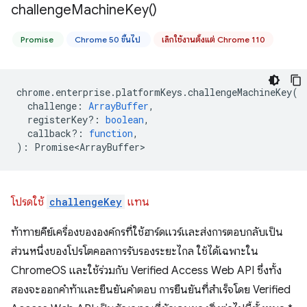
challenge
Machine
Key(
)
Promise
Chrome 50 ขึ้นไป
เลิกใช้งานตั้งแต่ Chrome 110
chrome
.
enterprise
.
platformKeys
.
challengeMachineKey
(
challenge
:
ArrayBuffer
,
registerKey?
:
boolean
,
callback?
:
function
,
)
:
Promise<ArrayBuffer>
โปรดใช้
challengeKey
แทน
ท้าทายคีย์เครื่องขององค์กรที่ใช้ฮาร์ดแวร์และส่งการตอบกลับเป็น
ส่วนหนึ่งของโปรโตคอลการรับรองระยะไกล ใช้ได้เฉพาะใน
ChromeOS และใช้ร่วมกับ Verified Access Web API ซึ่งทั้ง
สองจะออกคำท้าและยืนยันคำตอบ การยืนยันที่สำเร็จโดย Verified