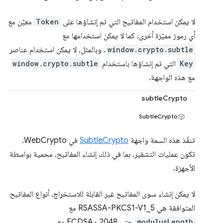
لا يمكن استخدام المفاتيح التي تم إنشاؤها على
Token
معيّن مع
أي رموز مميّزة أخرى، كما لا يمكن استخدامها مع
window.crypto.subtle
. وبالمثل، لا يمكن استخدام عناصر
Key
التي تم إنشاؤها باستخدام
window.crypto.subtle
مع هذه الواجهة.
subtleCrypto
SubtleCrypto
تنفّذ هذه السمة واجهة
SubtleCrypto
في WebCrypto.
تكون عمليات التشفير، بما في ذلك إنشاء المفاتيح، محمية بواسطة
الأجهزة.
لا يمكن إنشاء سوى المفاتيح غير القابلة للاستخراج. أنواع المفاتيح
المتوافقة هي RSASSA-PKCS1-V1_5 مع
modulusLength
حتى 2048 وECDSA مع