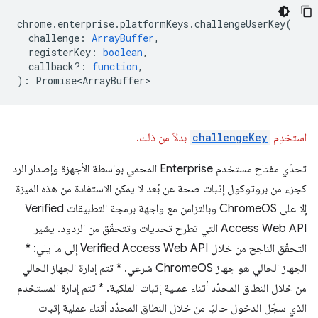
chrome
.
enterprise
.
platformKeys
.
challengeUserKey
(
challenge
:
ArrayBuffer
,
registerKey
:
boolean
,
callback?
:
function
,
)
:
Promise<ArrayBuffer>
استخدِم
challengeKey
بدلاً من ذلك.
تحدّي مفتاح مستخدم Enterprise المحمي بواسطة الأجهزة وإصدار الرد
كجزء من بروتوكول إثبات صحة عن بُعد لا يمكن الاستفادة من هذه الميزة
إلا على ChromeOS وبالتزامن مع واجهة برمجة التطبيقات Verified
Access Web API التي تطرح تحديات وتتحقّق من الردود. يشير
التحقّق الناجح من خلال Verified Access Web API إلى ما يلي: *
الجهاز الحالي هو جهاز ChromeOS شرعي. * تتم إدارة الجهاز الحالي
من خلال النطاق المحدّد أثناء عملية إثبات الملكية. * تتم إدارة المستخدم
الذي سجّل الدخول حاليًا من خلال النطاق المحدّد أثناء عملية إثبات