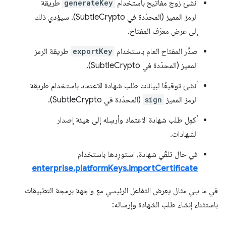
أنشئ زوج مفاتيح باستخدام
generateKey
طريقة
الرمز المميز (المحدّدة في SubtleCrypto). سيؤدي ذلك
إلى عرض معرّف المفتاح.
صدِّر المفتاح العام باستخدام
exportKey
طريقة الرمز
المميز (المحدّدة في SubtleCrypto).
أنشئ توقيعًا لبيانات طلب شهادة الاعتماد باستخدام طريقة
الرمز المميز
sign
(المحدّدة في SubtleCrypto).
أكمِل طلب شهادة الاعتماد وأرسِله إلى هيئة إصدار
الشهادات.
في حال تلقّي شهادة، استورِدها باستخدام
enterprise.platformKeys.importCertificate
في ما يلي مثال يعرض التفاعل الرئيسي مع واجهة برمجة التطبيقات
باستثناء إنشاء طلب الشهادة وإرساله: