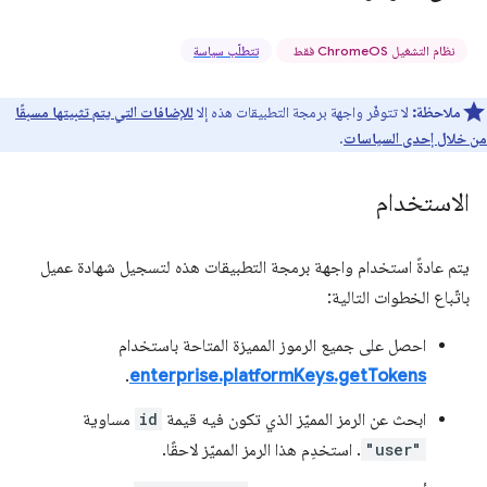
نظام التشغيل ChromeOS فقط
تتطلّب سياسة
ملاحظة:
لا تتوفّر واجهة برمجة التطبيقات هذه إلا
للإضافات التي يتم تثبيتها مسبقًا
من خلال إحدى السياسات
.
الاستخدام
يتم عادةً استخدام واجهة برمجة التطبيقات هذه لتسجيل شهادة عميل
باتّباع الخطوات التالية:
احصل على جميع الرموز المميزة المتاحة باستخدام
.
enterprise.platformKeys.getTokens
ابحث عن الرمز المميّز الذي تكون فيه قيمة
id
مساوية
"user"
. استخدِم هذا الرمز المميّز لاحقًا.