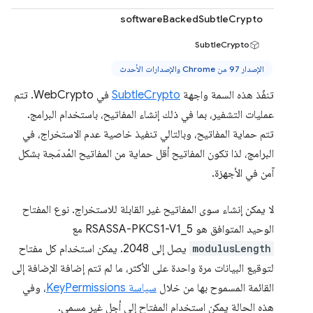
softwareBackedSubtleCrypto
SubtleCrypto
الإصدار 97 من Chrome والإصدارات الأحدث
تنفّذ هذه السمة واجهة
SubtleCrypto
في WebCrypto. تتم
عمليات التشفير، بما في ذلك إنشاء المفاتيح، باستخدام البرامج.
تتم حماية المفاتيح، وبالتالي تنفيذ خاصية عدم الاستخراج، في
البرامج، لذا تكون المفاتيح أقل حماية من المفاتيح المُدمَجة بشكل
آمن في الأجهزة.
لا يمكن إنشاء سوى المفاتيح غير القابلة للاستخراج. نوع المفتاح
الوحيد المتوافق هو RSASSA-PKCS1-V1_5 مع
modulusLength
يصل إلى 2048. يمكن استخدام كل مفتاح
لتوقيع البيانات مرة واحدة على الأكثر، ما لم تتم إضافة الإضافة إلى
القائمة المسموح بها من خلال
سياسة KeyPermissions
، وفي
هذه الحالة يمكن استخدام المفتاح إلى أجل غير مسمى.