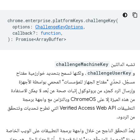
chrome
.
enterprise
.
platformKeys
.
challengeKey
(
options
:
ChallengeKeyOptions
,
callback?
:
function
,
)
:
Promise<ArrayBuffer>
تشبه الدالتَين
challengeMachineKey
و
challengeUserKey
، ولكنها تسمح بتحديد خوارزمية مفتاح
مسجّل. تحدّي "مفتاح الجهاز للمؤسسات" المحمي بواسطة الأجهزة
وإرسال الرد كجزء من بروتوكول إثبات صحة عن بُعد لا يمكن الاستفادة
من هذه الميزة إلا على ChromeOS وبالتزامن مع واجهة برمجة
التطبيقات Verified Access Web API التي تطرح تحديات وتتحقّق
من الردود.
يُعدّ التحقّق الناجح من خلال واجهة برمجة التطبيقات على الويب الخاصة
بميزة "الوصول المتحقَّق منه" إشارة قوية إلى أنّ الجهاز الحالي هو جهاز