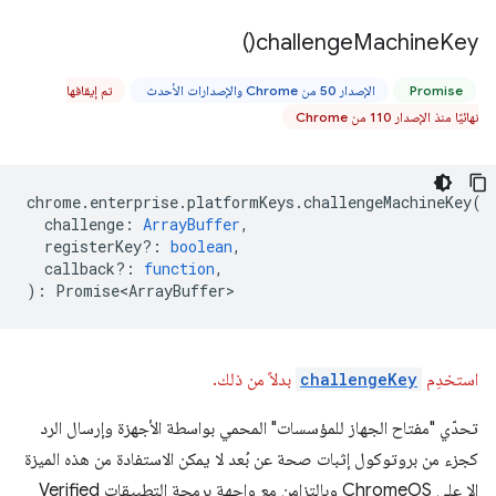
)
challenge
Machine
Key(
Promise
الإصدار 50 من Chrome والإصدارات الأحدث
تم إيقافها
نهائيًا منذ الإصدار 110 من Chrome
chrome
.
enterprise
.
platformKeys
.
challengeMachineKey
(
challenge
:
ArrayBuffer
,
registerKey?
:
boolean
,
callback?
:
function
,
)
:
Promise<ArrayBuffer>
استخدِم
challengeKey
بدلاً من ذلك.
تحدّي "مفتاح الجهاز للمؤسسات" المحمي بواسطة الأجهزة وإرسال الرد
كجزء من بروتوكول إثبات صحة عن بُعد لا يمكن الاستفادة من هذه الميزة
إلا على ChromeOS وبالتزامن مع واجهة برمجة التطبيقات Verified