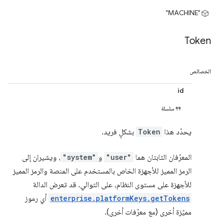
"MACHINE"
Token
الخصائص
id
سلسلة
يحدّد هذا
Token
بشكلٍ فريد.
المعرّفان الثابتان هما
"user"
و
"system"
، ويشيران إلى
الرمز المميز للأجهزة الخاص بالمستخدم على المنصة والرمز المميز
للأجهزة على مستوى النظام، على التوالي. قد تعرض الدالة
enterprise.platformKeys.getTokens
أي رموز
مميّزة أخرى (مع معرّفات أخرى).