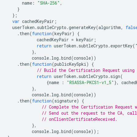
name
:
"SHA-256"
,
}
};
var
cachedKeyPair
;
userToken
.
subtleCrypto
.
generateKey
(
algorithm
,
fals
.
then
(
function
(
keyPair
)
{
cachedKeyPair
=
keyPair
;
return
userToken
.
subtleCrypto
.
exportKey
(
},
console
.
log
.
bind
(
console
))
.
then
(
function
(
publicKeySpki
)
{
// Build the Certification Request using 
return
userToken
.
subtleCrypto
.
sign
(
{
name
:
"RSASSA-PKCS1-v1_5"
},
cached
},
console
.
log
.
bind
(
console
))
.
then
(
function
(
signature
)
{
// Complete the Certification Request 
// Send out the request to the CA, call
// onClientCertificateReceived.
},
console
.
log
.
bind
(
console
));