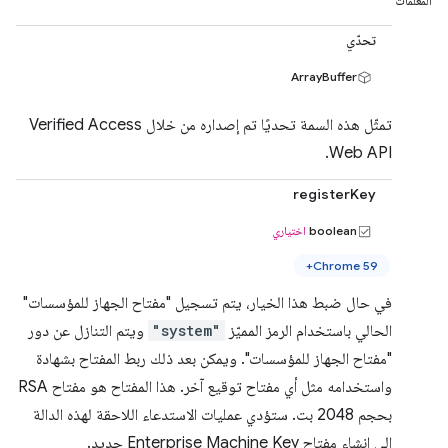
المعلمات
تحدّي
ArrayBuffer
تمثّل هذه السمة تحديًا تم إصداره من خلال Verified Access
Web API.
registerKey
boolean
اختياري
Chrome 59+
في حال ضبط هذا الخيار، يتم تسجيل "مفتاح الجهاز للمؤسسات"
الحالي باستخدام الرمز المميّز
"system"
ويتم التنازل عن دور
"مفتاح الجهاز للمؤسسات". ويمكن بعد ذلك ربط المفتاح بشهادة
واستخدامه مثل أي مفتاح توقيع آخر. هذا المفتاح هو مفتاح RSA
بحجم 2048 بت. ستؤدي عمليات الاستدعاء اللاحقة لهذه الدالة
إلى إنشاء مفتاح Enterprise Machine Key جديد.