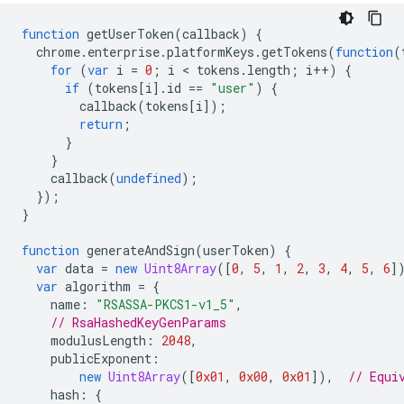
function
getUserToken
(
callback
)
{
chrome
.
enterprise
.
platformKeys
.
getTokens
(
function
(
for
(
var
i
=
0
;
i
 < 
tokens
.
length
;
i
++
)
{
if
(
tokens
[
i
].
id
==
"user"
)
{
callback
(
tokens
[
i
]);
return
;
}
}
callback
(
undefined
);
});
}
function
generateAndSign
(
userToken
)
{
var
data
=
new
Uint8Array
([
0
,
5
,
1
,
2
,
3
,
4
,
5
,
6
]
var
algorithm
=
{
name
:
"RSASSA-PKCS1-v1_5"
,
// RsaHashedKeyGenParams
modulusLength
:
2048
,
publicExponent
:
new
Uint8Array
([
0x01
,
0x00
,
0x01
]),
// Equi
hash
:
{