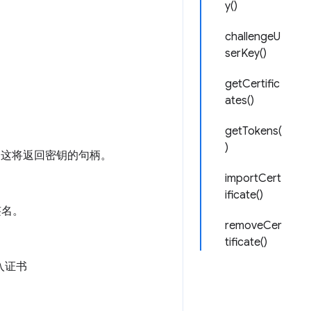
y()
challengeU
serKey()
getCertific
ates()
getTokens(
)
密钥对。这将返回密钥的句柄。
importCert
ificate()
签名。
removeCer
tificate()
入证书