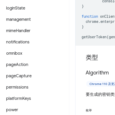
consol
}
login
State
function
onClien
management
chrome
.
enterpr
}
mime
Handler
getUserToken
(
gen
notifications
omnibox
类型
page
Action
Algorithm
page
Capture
Chrome 110 及
permissions
要生成的密钥类
platform
Keys
power
枚举