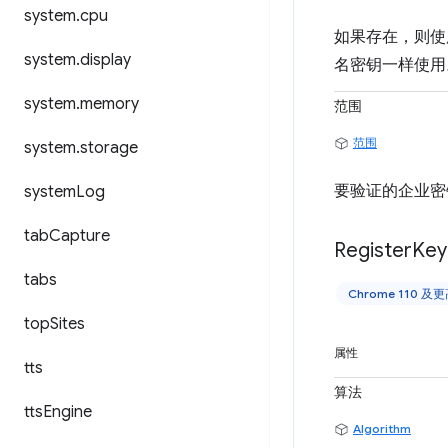
system
.
cpu
如果存在，则
system
.
display
名密钥一样使用
system
.
memory
范围
范围
system
.
storage
要验证的企业密
system
Log
tab
Capture
Register
Key
tabs
Chrome 110 及
top
Sites
属性
tts
算法
tts
Engine
Algorithm