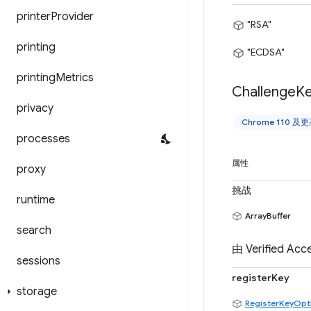
printer
Provider
"RSA"
printing
"ECDSA"
printing
Metrics
Challenge
K
privacy
Chrome 110 及
processes
属性
proxy
挑战
runtime
ArrayBuffer
search
由 Verified A
sessions
registerKey
storage
RegisterKeyOpt