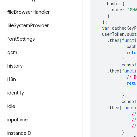
hash
:
{
name
:
"SH
file
Browser
Handler
}
};
file
System
Provider
var
cachedKeyP
userToken
.
subt
font
Settings
.
then
(
functi
cach
gcm
retu
},
consol
history
.
then
(
functi
// B
i18n
retu
identity
},
consol
idle
.
then
(
functi
//
input
.
ime
//
//
},
instance
ID