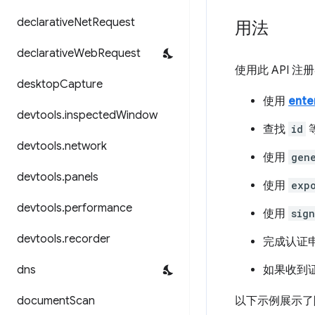
declarative
Net
Request
用法
declarative
Web
Request
使用此 API 
desktop
Capture
使用
ente
devtools
.
inspected
Window
查找
id
devtools
.
network
使用
gen
devtools
.
panels
使用
exp
devtools
.
performance
使用
sign
devtools
.
recorder
完成认证
dns
如果收到
document
Scan
以下示例展示了