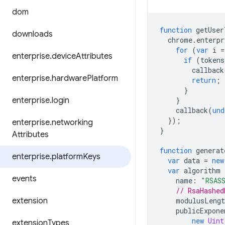
dom
function
getUser
downloads
chrome
.
enterpr
for
(
var
i
=
enterprise
.
device
Attributes
if
(
tokens
callback
enterprise
.
hardware
Platform
return
;
}
enterprise
.
login
}
callback
(
und
});
enterprise
.
networking
}
Attributes
function
generat
enterprise
.
platform
Keys
var
data
=
new
var
algorithm
events
name
:
"RSAS
// RsaHashed
extension
modulusLengt
publicExpone
new
Uint
extension
Types