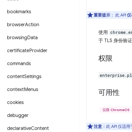
bookmarks
重要提示
： 此 API
仅
browser
Action
使用
chrome.e
browsing
Data
于 TLS 身份验
certificate
Provider
权限
commands
enterprise.p
content
Settings
context
Menus
可用性
cookies
仅限 ChromeOS
debugger
注意
：此 API 仅适用
declarative
Content