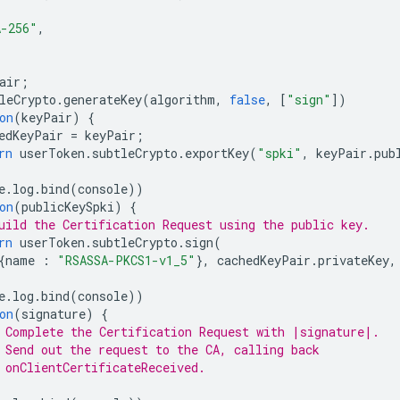
A-256"
,
air
;
leCrypto
.
generateKey
(
algorithm
,
false
,
[
"sign"
])
on
(
keyPair
)
{
edKeyPair
=
keyPair
;
rn
userToken
.
subtleCrypto
.
exportKey
(
"spki"
,
keyPair
.
pub
e
.
log
.
bind
(
console
))
on
(
publicKeySpki
)
{
uild the Certification Request using the public key.
rn
userToken
.
subtleCrypto
.
sign
(
{
name
:
"RSASSA-PKCS1-v1_5"
},
cachedKeyPair
.
privateKey
,
e
.
log
.
bind
(
console
))
on
(
signature
)
{
 Complete the Certification Request with |signature|.
 Send out the request to the CA, calling back
 onClientCertificateReceived.