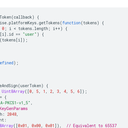
Token
(
callback
)
{
ise
.
platformKeys
.
getTokens
(
function
(
tokens
)
{
0
;
i
 < 
tokens
.
length
;
i
++
)
{
[
i
].
id
==
"user"
)
{
(
tokens
[
i
]);
efined
);
eAndSign
(
userToken
)
{
Uint8Array
([
0
,
5
,
1
,
2
,
3
,
4
,
5
,
6
]);
=
{
SA-PKCS1-v1_5"
,
KeyGenParams
h
:
2048
,
nt
:
8Array
([
0x01
,
0x00
,
0x01
]),
// Equivalent to 65537