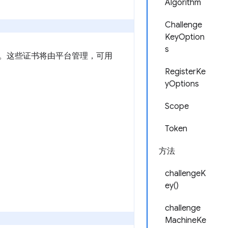
Algorithm
Challenge
KeyOption
s
书。这些证书将由平台管理，可用
。
RegisterKe
yOptions
Scope
Token
方法
challengeK
ey()
challenge
MachineKe