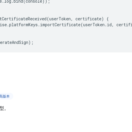
e
.
log
.
bind
(
console
));
tCertificateReceived
(
userToken
,
certificate
)
{
ise
.
platformKeys
.
importCertificate
(
userToken
.
id
,
certif
erateAndSign
);
更高版本
型。