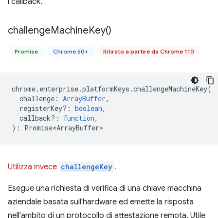
i callback.
challenge
Machine
Key(
)
Promise
Chrome 50+
Ritirato a partire da Chrome 110
chrome
.
enterprise
.
platformKeys
.
challengeMachineKey
(
challenge
:
ArrayBuffer
,
registerKey?
:
boolean
,
callback?
:
function
,
)
:
Promise<ArrayBuffer>
Utilizza invece
challengeKey
.
Esegue una richiesta di verifica di una chiave macchina
aziendale basata sull'hardware ed emette la risposta
nell'ambito di un protocollo di attestazione remota. Utile