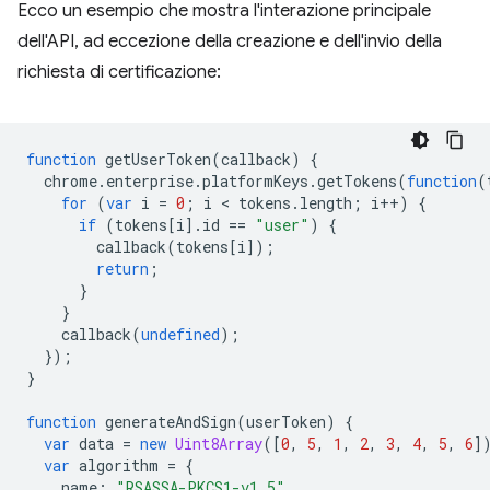
Ecco un esempio che mostra l'interazione principale
dell'API, ad eccezione della creazione e dell'invio della
richiesta di certificazione:
function
getUserToken
(
callback
)
{
chrome
.
enterprise
.
platformKeys
.
getTokens
(
function
(
for
(
var
i
=
0
;
i
 < 
tokens
.
length
;
i
++
)
{
if
(
tokens
[
i
].
id
==
"user"
)
{
callback
(
tokens
[
i
]);
return
;
}
}
callback
(
undefined
);
});
}
function
generateAndSign
(
userToken
)
{
var
data
=
new
Uint8Array
([
0
,
5
,
1
,
2
,
3
,
4
,
5
,
6
]
var
algorithm
=
{
name
:
"RSASSA-PKCS1-v1_5"
,