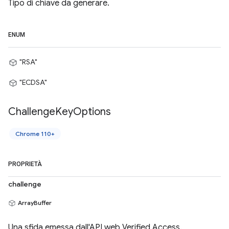
Tipo di chiave da generare.
ENUM
"RSA"
"ECDSA"
Challenge
Key
Options
Chrome 110+
PROPRIETÀ
challenge
ArrayBuffer
Una sfida emessa dall'API web Verified Access.