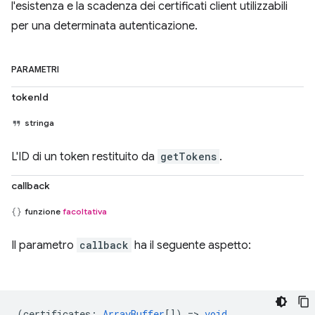
l'esistenza e la scadenza dei certificati client utilizzabili
per una determinata autenticazione.
PARAMETRI
tokenId
stringa
L'ID di un token restituito da
getTokens
.
callback
funzione
facoltativa
Il parametro
callback
ha il seguente aspetto:
(
certificates
:
ArrayBuffer
[]) =>
void