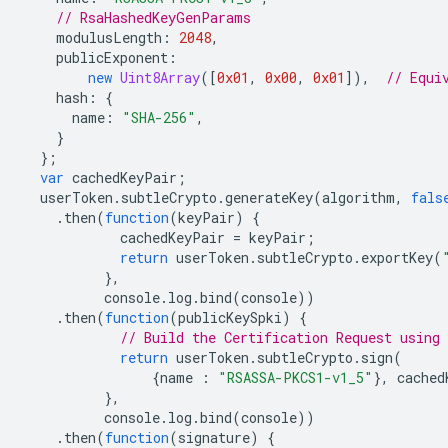
// RsaHashedKeyGenParams
modulusLength
:
2048
,
publicExponent
:
new
Uint8Array
([
0x01
,
0x00
,
0x01
]),
// Equi
hash
:
{
name
:
"SHA-256"
,
}
};
var
cachedKeyPair
;
userToken
.
subtleCrypto
.
generateKey
(
algorithm
,
fals
.
then
(
function
(
keyPair
)
{
cachedKeyPair
=
keyPair
;
return
userToken
.
subtleCrypto
.
exportKey
(
},
console
.
log
.
bind
(
console
))
.
then
(
function
(
publicKeySpki
)
{
// Build the Certification Request using 
return
userToken
.
subtleCrypto
.
sign
(
{
name
:
"RSASSA-PKCS1-v1_5"
},
cached
},
console
.
log
.
bind
(
console
))
.
then
(
function
(
signature
)
{