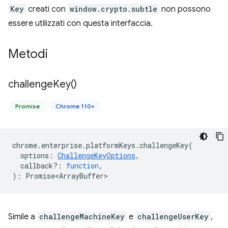
Key
creati con
window.crypto.subtle
non possono
essere utilizzati con questa interfaccia.
Metodi
challenge
Key(
)
Promise
Chrome 110+
chrome
.
enterprise
.
platformKeys
.
challengeKey
(
options
:
ChallengeKeyOptions
,
callback?
:
function
,
)
:
Promise<ArrayBuffer>
Simile a
challengeMachineKey
e
challengeUserKey
,