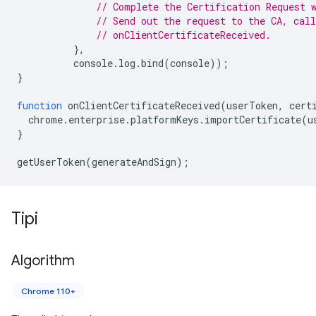
// Complete the Certification Request 
// Send out the request to the CA, call
// onClientCertificateReceived.
},
console
.
log
.
bind
(
console
));
}
function
onClientCertificateReceived
(
userToken
,
cert
chrome
.
enterprise
.
platformKeys
.
importCertificate
(
u
}
getUserToken
(
generateAndSign
);
Tipi
Algorithm
Chrome 110+