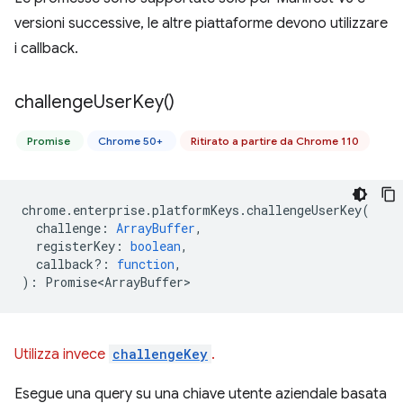
versioni successive, le altre piattaforme devono utilizzare
i callback.
challenge
User
Key(
)
Promise
Chrome 50+
Ritirato a partire da Chrome 110
chrome
.
enterprise
.
platformKeys
.
challengeUserKey
(
challenge
:
ArrayBuffer
,
registerKey
:
boolean
,
callback?
:
function
,
)
:
Promise<ArrayBuffer>
Utilizza invece
challengeKey
.
Esegue una query su una chiave utente aziendale basata