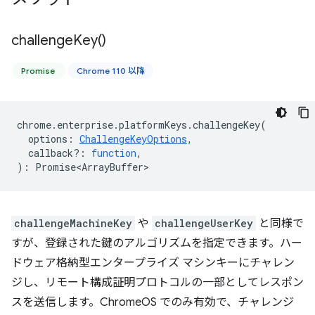
challenge
Key(
)
Promise
Chrome 110 以降
chrome
.
enterprise
.
platformKeys
.
challengeKey
(
options
:
ChallengeKeyOptions
,
callback?
:
function
,
)
:
Promise<ArrayBuffer>
challengeMachineKey
や
challengeUserKey
と同様で
すが、登録された鍵のアルゴリズムを指定できます。ハー
ドウェア格納型エンタープライズ マシンキーにチャレン
ジし、リモート構成証明プロトコルの一部としてレスポン
スを送信します。ChromeOS でのみ有効で、チャレンジ