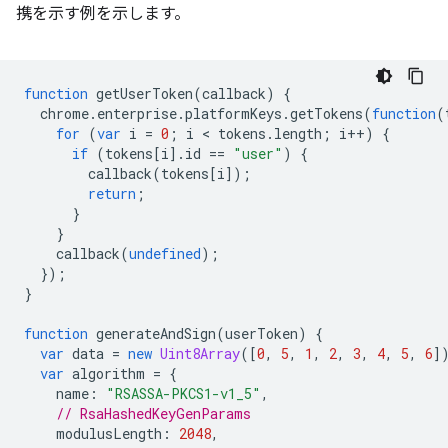
携を示す例を示します。
function
getUserToken
(
callback
)
{
chrome
.
enterprise
.
platformKeys
.
getTokens
(
function
(
for
(
var
i
=
0
;
i
 < 
tokens
.
length
;
i
++
)
{
if
(
tokens
[
i
].
id
==
"user"
)
{
callback
(
tokens
[
i
]);
return
;
}
}
callback
(
undefined
);
});
}
function
generateAndSign
(
userToken
)
{
var
data
=
new
Uint8Array
([
0
,
5
,
1
,
2
,
3
,
4
,
5
,
6
]
var
algorithm
=
{
name
:
"RSASSA-PKCS1-v1_5"
,
// RsaHashedKeyGenParams
modulusLength
:
2048
,