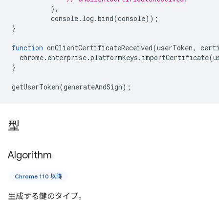
},
console
.
log
.
bind
(
console
));
}
function
onClientCertificateReceived
(
userToken
,
cert
chrome
.
enterprise
.
platformKeys
.
importCertificate
(
u
}
getUserToken
(
generateAndSign
);
型
Algorithm
Chrome 110 以降
生成する鍵のタイプ。