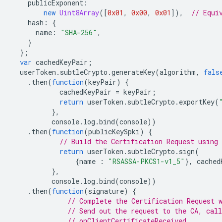
publicExponent
:
new
Uint8Array
([
0x01
,
0x00
,
0x01
]),
// Equi
hash
:
{
name
:
"SHA-256"
,
}
};
var
cachedKeyPair
;
userToken
.
subtleCrypto
.
generateKey
(
algorithm
,
fals
.
then
(
function
(
keyPair
)
{
cachedKeyPair
=
keyPair
;
return
userToken
.
subtleCrypto
.
exportKey
(
},
console
.
log
.
bind
(
console
))
.
then
(
function
(
publicKeySpki
)
{
// Build the Certification Request using 
return
userToken
.
subtleCrypto
.
sign
(
{
name
:
"RSASSA-PKCS1-v1_5"
},
cached
},
console
.
log
.
bind
(
console
))
.
then
(
function
(
signature
)
{
// Complete the Certification Request 
// Send out the request to the CA, call
// onClientCertificateReceived.