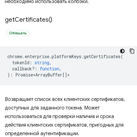
необходимо использовать колбэки.
get
Certificates(
)
Обещать
chrome
.
enterprise
.
platformKeys
.
getCertificates
(
tokenId
:
string
,
callback?
:
function
,
)
:
Promise<ArrayBuffer
[]>
Возвращает список всех клиентских сертификатов,
доступных для заданного токена. Может
использоваться для проверки наличия и срока
действия клиентских сертификатов, пригодных для
определенной аутентификации.