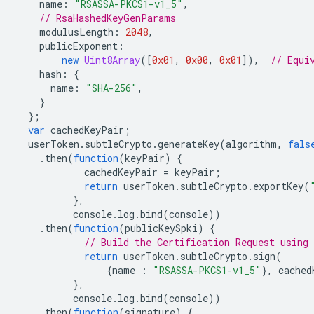
name
:
"RSASSA-PKCS1-v1_5"
,
// RsaHashedKeyGenParams
modulusLength
:
2048
,
publicExponent
:
new
Uint8Array
([
0x01
,
0x00
,
0x01
]),
// Equi
hash
:
{
name
:
"SHA-256"
,
}
};
var
cachedKeyPair
;
userToken
.
subtleCrypto
.
generateKey
(
algorithm
,
fals
.
then
(
function
(
keyPair
)
{
cachedKeyPair
=
keyPair
;
return
userToken
.
subtleCrypto
.
exportKey
(
},
console
.
log
.
bind
(
console
))
.
then
(
function
(
publicKeySpki
)
{
// Build the Certification Request using 
return
userToken
.
subtleCrypto
.
sign
(
{
name
:
"RSASSA-PKCS1-v1_5"
},
cached
},
console
.
log
.
bind
(
console
))
.
then
(
function
(
signature
)
{