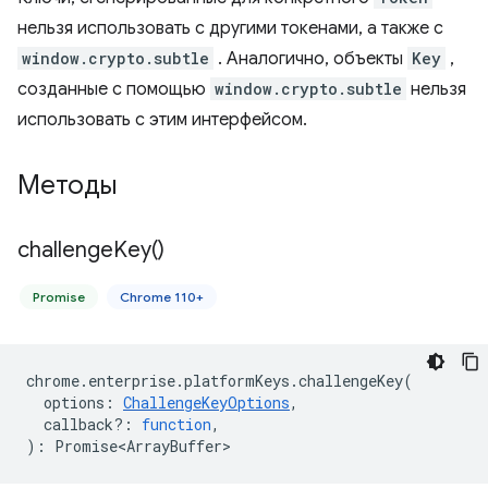
нельзя использовать с другими токенами, а также с
window.crypto.subtle
. Аналогично, объекты
Key
,
созданные с помощью
window.crypto.subtle
нельзя
использовать с этим интерфейсом.
Методы
challenge
Key(
)
Promise
Chrome 110+
chrome
.
enterprise
.
platformKeys
.
challengeKey
(
options
:
ChallengeKeyOptions
,
callback?
:
function
,
)
:
Promise<ArrayBuffer>