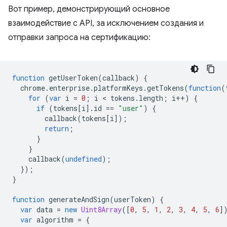
Вот пример, демонстрирующий основное
взаимодействие с API, за исключением создания и
отправки запроса на сертификацию:
function
getUserToken
(
callback
)
{
chrome
.
enterprise
.
platformKeys
.
getTokens
(
function
(
for
(
var
i
=
0
;
i
 < 
tokens
.
length
;
i
++
)
{
if
(
tokens
[
i
].
id
==
"user"
)
{
callback
(
tokens
[
i
]);
return
;
}
}
callback
(
undefined
);
});
}
function
generateAndSign
(
userToken
)
{
var
data
=
new
Uint8Array
([
0
,
5
,
1
,
2
,
3
,
4
,
5
,
6
]
var
algorithm
=
{