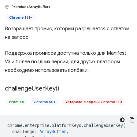
Promise<ArrayBuffer>
Chrome 131+
Возвращает промис, который разрешается с ответом
на запрос.
Поддержка промисов доступна только для Manifest
V3 и более поздних версий; для других платформ
необходимо использовать колбэки.
challenge
User
Key(
)
Promise
Chrome 50+
Устарело с версии Chrome 110
chrome
.
enterprise
.
platformKeys
.
challengeUserKey
(
challenge
:
ArrayBuffer
,