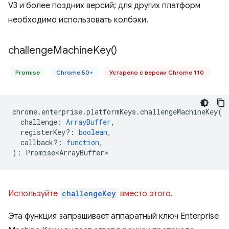
V3 и более поздних версий; для других платформ
необходимо использовать колбэки.
challenge
Machine
Key(
)
Promise
Chrome 50+
Устарело с версии Chrome 110
chrome
.
enterprise
.
platformKeys
.
challengeMachineKey
(
challenge
:
ArrayBuffer
,
registerKey?
:
boolean
,
callback?
:
function
,
)
:
Promise<ArrayBuffer>
Используйте
challengeKey
вместо этого.
Эта функция запрашивает аппаратный ключ Enterprise