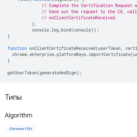
// Complete the Certification Request 
// Send out the request to the CA, call
// onClientCertificateReceived.
},
console
.
log
.
bind
(
console
));
}
function
onClientCertificateReceived
(
userToken
,
cert
chrome
.
enterprise
.
platformKeys
.
importCertificate
(
u
}
getUserToken
(
generateAndSign
);
Типы
Algorithm
Chrome 110+