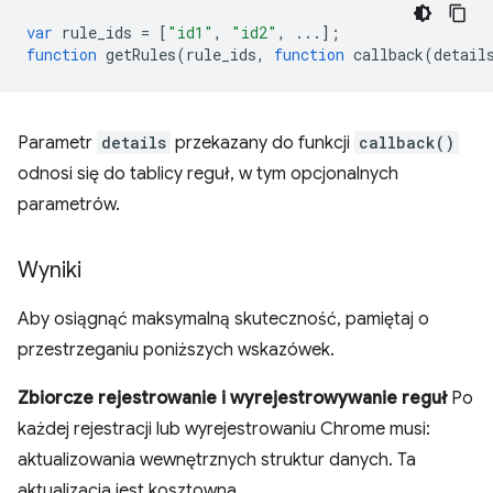
var
rule_ids
=
[
"id1"
,
"id2"
,
...];
function
getRules
(
rule_ids
,
function
callback
(
detail
Parametr
details
przekazany do funkcji
callback()
odnosi się do tablicy reguł, w tym opcjonalnych
parametrów.
Wyniki
Aby osiągnąć maksymalną skuteczność, pamiętaj o
przestrzeganiu poniższych wskazówek.
Zbiorcze rejestrowanie i wyrejestrowywanie reguł
Po
każdej rejestracji lub wyrejestrowaniu Chrome musi:
aktualizowania wewnętrznych struktur danych. Ta
aktualizacja jest kosztowna.