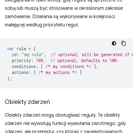
uwzględniane tylko wtedy, gdy reguły są sprzeczne ze
sobą lub muszą być stosowane w określonym zakresie
zamówienie. Działania są wykonywane w kolejności
malejącej według priorytetu reguł.
var
rule
=
{
id
:
"my rule"
,
// optional, will be generated if 
priority
:
100
,
// optional, defaults to 100.
conditions
:
[
/* my conditions */
],
actions
:
[
/* my actions */
]
};
Obiekty zdarzeń
Obiekty zdarzeń mogą obsługiwać reguły. Te obiekty
zdarzeń nie wywołują funkcji wywołania zwrotnego, gdy
zdarzeń, ale przetestuj, czy któraś z zarejestrowanych