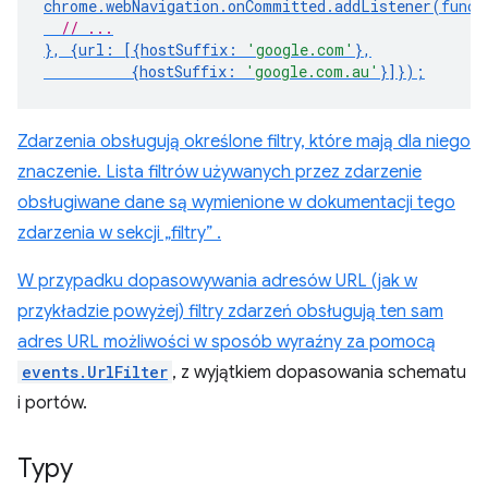
chrome
.
webNavigation
.
onCommitted
.
addListener
(
funct
// ...
},
{
url
:
[{
hostSuffix
:
'google.com'
},
{
hostSuffix
:
'google.com.au'
}]});
Zdarzenia obsługują określone filtry, które mają dla niego
znaczenie. Lista filtrów używanych przez zdarzenie
obsługiwane dane są wymienione w dokumentacji tego
zdarzenia w sekcji „filtry” .
W przypadku dopasowywania adresów URL (jak w
przykładzie powyżej) filtry zdarzeń obsługują ten sam
adres URL możliwości w sposób wyraźny za pomocą
events.UrlFilter
, z wyjątkiem dopasowania schematu
i portów.
Typy