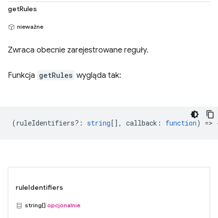
getRules
nieważne
Zwraca obecnie zarejestrowane reguły.
Funkcja
getRules
wygląda tak:
(
ruleIdentifiers?
:
string
[],
callback
:
function
) => 
ruleIdentifiers
string[]
opcjonalnie