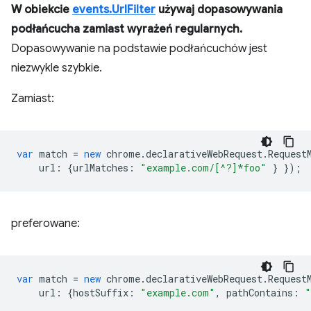
W obiekcie
events.UrlFilter
używaj dopasowywania
podłańcucha zamiast wyrażeń regularnych.
Dopasowywanie na podstawie podłańcuchów jest
niezwykle szybkie.
Zamiast:
var
match
=
new
chrome
.
declarativeWebRequest
.
Request
url
:
{
urlMatches
:
"example.com/[^?]*foo"
}
});
preferowane:
var
match
=
new
chrome
.
declarativeWebRequest
.
Request
url
:
{
hostSuffix
:
"example.com"
,
pathContains
:
"