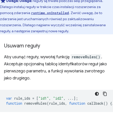
Uwaga:
Uwaga:
reguły są trwałe podczas sesji przeglądania.
Dlatego instaluj reguły w trakcie czas instalacji rozszerzenia za
pomocą zdarzenia
. Zwróć uwagę, że to
runtime.onInstalled
zdarzenie jest uruchamianych również po zaktualizowaniu
rozszerzenia. Dlatego najpierw wyczyść wcześniej zainstalowane
reguły, a następnie zarejestruj nowe reguły.
Usuwam reguły
Aby usunąć reguły, wywołaj funkcję
removeRules()
.
Akceptuje opcjonalną tablicę identyfikatorów reguł jako
pierwszego parametru, a funkcji wywołania zwrotnego
jako drugiego.
var
rule_ids
=
[
"id1"
,
"id2"
,
...];
function
removeRules
(
rule_ids
,
function
callback
()
{