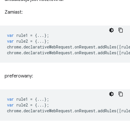
Zamiast:
var
rule1
=
{...};
var
rule2
=
{...};
chrome
.
declarativeWebRequest
.
onRequest
.
addRules
([
rul
chrome
.
declarativeWebRequest
.
onRequest
.
addRules
([
rul
preferowany:
var
rule1
=
{...};
var
rule2
=
{...};
chrome
.
declarativeWebRequest
.
onRequest
.
addRules
([
rul