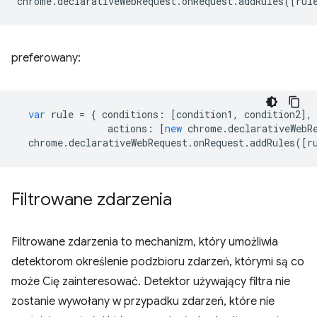
chrome
.
declarativeWebRequest
.
onRequest
.
addRules
([
rul
preferowany:
var
rule
=
{
conditions
:
[
condition1
,
condition2
],
actions
:
[
new
chrome
.
declarativeWebR
chrome
.
declarativeWebRequest
.
onRequest
.
addRules
([
r
Filtrowane zdarzenia
Filtrowane zdarzenia to mechanizm, który umożliwia
detektorom określenie podzbioru zdarzeń, którymi są co
może Cię zainteresować. Detektor używający filtra nie
zostanie wywołany w przypadku zdarzeń, które nie