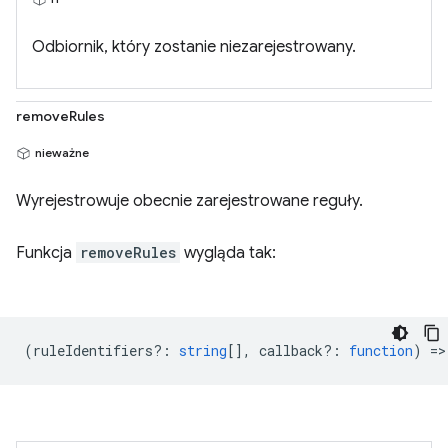
Odbiornik, który zostanie niezarejestrowany.
removeRules
nieważne
Wyrejestrowuje obecnie zarejestrowane reguły.
Funkcja
removeRules
wygląda tak:
(
ruleIdentifiers?
:
string
[],
callback?
:
function
) =>