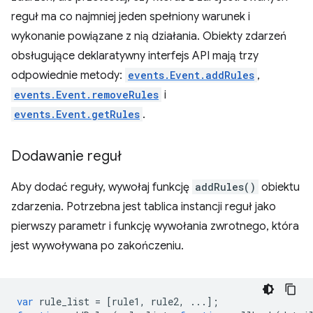
reguł ma co najmniej jeden spełniony warunek i
wykonanie powiązane z nią działania. Obiekty zdarzeń
obsługujące deklaratywny interfejs API mają trzy
odpowiednie metody:
events.Event.addRules
,
events.Event.removeRules
i
events.Event.getRules
.
Dodawanie reguł
Aby dodać reguły, wywołaj funkcję
addRules()
obiektu
zdarzenia. Potrzebna jest tablica instancji reguł jako
pierwszy parametr i funkcję wywołania zwrotnego, która
jest wywoływana po zakończeniu.
var
rule_list
=
[
rule1
,
rule2
,
...];