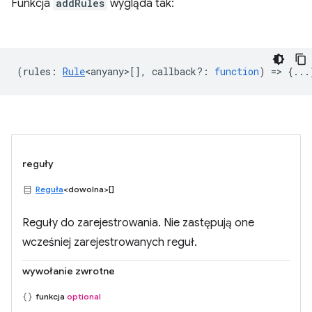
Funkcja
addRules
wygląda tak:
(
rules
:
Rule
<anyany>
[],
callback?
:
function
) => {...
reguły
Reguła
<dowolna>[]
Reguły do zarejestrowania. Nie zastępują one
wcześniej zarejestrowanych reguł.
wywołanie zwrotne
funkcja
optional