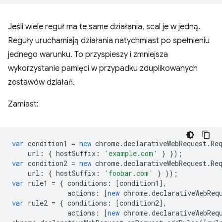
Jeśli wiele reguł ma te same działania, scal je w jedną.
Reguły uruchamiają działania natychmiast po spełnieniu
jednego warunku. To przyspieszy i zmniejsza
wykorzystanie pamięci w przypadku zduplikowanych
zestawów działań.
Zamiast:
var
condition1
=
new
chrome
.
declarativeWebRequest
.
Re
url
:
{
hostSuffix
:
'example.com'
}
});
var
condition2
=
new
chrome
.
declarativeWebRequest
.
Re
url
:
{
hostSuffix
:
'foobar.com'
}
});
var
rule1
=
{
conditions
:
[
condition1
],
actions
:
[
new
chrome
.
declarativeWebReq
var
rule2
=
{
conditions
:
[
condition2
],
actions
:
[
new
chrome
.
declarativeWebReq