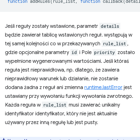
function
addRules
(
rule_list
,
function
callback
(
detai
Jeśli reguły zostały wstawione, parametr
details
będzie zawierał tablicę wstawionych reguł. występują w
tej samej kolejności co w przekazywanych
rule_list
,
gdzie opcjonalne parametry
id
i Pole
priority
zostało
wypełnione wygenerowanymi wartościami. Jeśli któraś
reguła jest nieprawidłowa, np. dlatego, że zawiera
nieprawidłowy warunek lub działanie, nie zostanie
dodana żadna z reguł ani zmienna
runtime.lastError
jest
ustawiany przy wywołaniu funkcji wywołania zwrotnego.
Każda reguła w
rule_list
musi zawierać unikalny
identyfikator identyfikator, który nie jest aktualnie
używany przez inną regułę lub jest pusty.