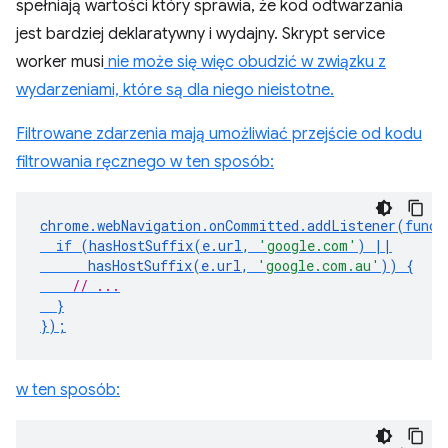
spełniają wartości który sprawia, że kod odtwarzania
jest bardziej deklaratywny i wydajny. Skrypt service
worker musi
nie może się więc obudzić w związku z
wydarzeniami, które są dla niego nieistotne.
Filtrowane zdarzenia mają umożliwiać przejście od kodu
filtrowania ręcznego w ten sposób:
chrome
.
webNavigation
.
onCommitted
.
addListener
(
funct
if
(
hasHostSuffix
(
e
.
url
,
'google.com'
)
||
hasHostSuffix
(
e
.
url
,
'google.com.au'
))
{
// ...
}
});
w ten sposób: