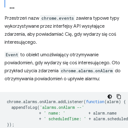
Przestrzeń nazw
chrome.events
zawiera typowe typy
wykorzystywane przez interfejsy API wysyłające
zdarzenia, aby powiadamiać Cię, gdy wydarzy się coś
interesującego.
Event
to obiekt umożliwiający otrzymywanie
powiadomień, gdy wydarzy się coś interesującego. Oto
przykład użycia zdarzenia
chrome.alarms.onAlarm
do
otrzymywania powiadomień o upływie alarmu:
chrome
.
alarms
.
onAlarm
.
addListener
(
function
(
alarm
)
{
appendToLog
(
'alarms.onAlarm --'
+
' name: '
+
alarm
.
name
+
' scheduledTime: '
+
alarm
.
schedule
});