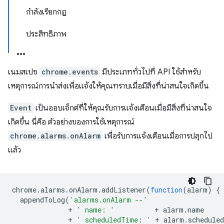
กำลังเรียกกฎ
ประสิทธิภาพ
เนมสเปซ
chrome.events
มีประเภททั่วไปที่ API ใช้สำหรับ
เหตุการณ์การนำส่งเพื่อแจ้งให้คุณทราบเมื่อมีสิ่งที่น่าสนใจเกิดขึ้น
Event
เป็นออบเจ็กต์ที่ให้คุณรับการแจ้งเตือนเมื่อมีสิ่งที่น่าสนใจ
เกิดขึ้น นี่คือ ตัวอย่างของการใช้เหตุการณ์
chrome.alarms.onAlarm
เพื่อรับการแจ้งเตือนเมื่อการปลุกไป
แล้ว
chrome
.
alarms
.
onAlarm
.
addListener
(
function
(
alarm
)
{
appendToLog
(
'alarms.onAlarm --'
+
' name: '
+
alarm
.
name
+
' scheduledTime: '
+
alarm
.
schedule