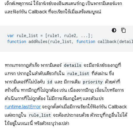
เจ็กต์เหตุการณ์ ใช้อาร์เรย์ของอินสแตนซ์กฎ เป็นพารามิเตอร์แรก
และฟังก์ชัน Callback ที่จะเรียกใช้เมื่อเสร็จสมบูรณ์
var
rule_list
=
[
rule1
,
rule2
,
...];
function
addRules
(
rule_list
,
function
callback
(
detai
หากแทรกกฎสำเร็จ พารามิเตอร์
details
จะมีอาร์เรย์ของกฎที่
แทรก ปรากฏในลำดับเดียวกับใน
rule_list
ที่ส่งผ่าน ซึ่ง
พารามิเตอร์ที่ไม่บังคับ
id
และ มีการเติม
priority
ด้วยค่าที่
สร้างขึ้น หากมีกฎที่ไม่ถูกต้อง เช่น เนื่องจากมีกฎ เงื่อนไขหรือการ
ดำเนินการที่ไม่ถูกต้อง ไม่มีการเพิ่มกฎใดๆ และตัวแปร
runtime.lastError
จะถูกตั้งค่าเมื่อมีการเรียกใช้ฟังก์ชัน Callback
แต่ละกฎใน
rule_list
จะต้องประกอบด้วย ตัวระบุที่กฎอื่นไม่ได้
ใช้อยู่ในขณะนี้ หรือตัวระบุว่างเปล่า