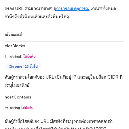
กรอง URL ตามเกณฑ์ต่างๆ ดู
การกรองเหตุการณ์
เกณฑ์ทั้งหมด
คำนึงถึงตัวพิมพ์เล็กและตัวพิมพ์ใหญ่
พร็อพเพอร์ตี้
cidrBlocks
string[]
ไม่บังคับ
Chrome 123 ขึ้นไป
จับคู่หากส่วนโฮสต์ของ URL เป็นที่อยู่ IP และอยู่ในบล็อก CIDR ที่
ระบุในอาร์เรย์
hostContains
string
ไม่บังคับ
จับคู่ถ้าชื่อโฮสต์ของ URL มีสตริงที่ระบุ หากต้องการทดสอบว่า