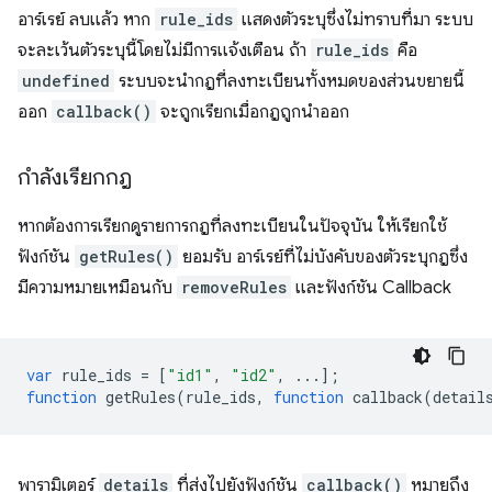
อาร์เรย์ ลบแล้ว หาก
rule_ids
แสดงตัวระบุซึ่งไม่ทราบที่มา ระบบ
จะละเว้นตัวระบุนี้โดยไม่มีการแจ้งเตือน ถ้า
rule_ids
คือ
undefined
ระบบจะนำกฎที่ลงทะเบียนทั้งหมดของส่วนขยายนี้
ออก
callback()
จะถูกเรียกเมื่อกฎถูกนำออก
กำลังเรียกกฎ
หากต้องการเรียกดูรายการกฎที่ลงทะเบียนในปัจจุบัน ให้เรียกใช้
ฟังก์ชัน
getRules()
ยอมรับ อาร์เรย์ที่ไม่บังคับของตัวระบุกฎซึ่ง
มีความหมายเหมือนกับ
removeRules
และฟังก์ชัน Callback
var
rule_ids
=
[
"id1"
,
"id2"
,
...];
function
getRules
(
rule_ids
,
function
callback
(
detail
พารามิเตอร์
details
ที่ส่งไปยังฟังก์ชัน
callback()
หมายถึง