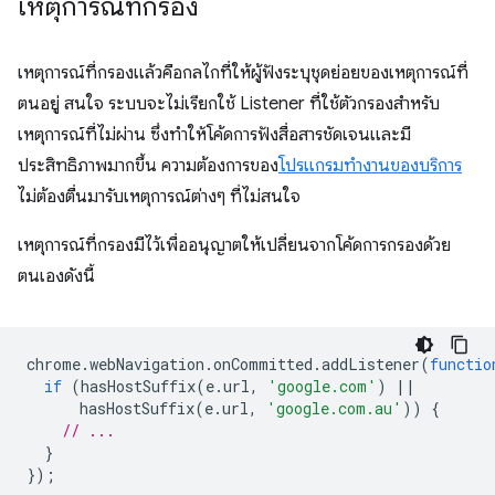
เหตุการณ์ที่กรอง
เหตุการณ์ที่กรองแล้วคือกลไกที่ให้ผู้ฟังระบุชุดย่อยของเหตุการณ์ที่
ตนอยู่ สนใจ ระบบจะไม่เรียกใช้ Listener ที่ใช้ตัวกรองสำหรับ
เหตุการณ์ที่ไม่ผ่าน ซึ่งทำให้โค้ดการฟังสื่อสารชัดเจนและมี
ประสิทธิภาพมากขึ้น ความต้องการของ
โปรแกรมทำงานของบริการ
ไม่ต้องตื่นมารับเหตุการณ์ต่างๆ ที่ไม่สนใจ
เหตุการณ์ที่กรองมีไว้เพื่ออนุญาตให้เปลี่ยนจากโค้ดการกรองด้วย
ตนเองดังนี้
chrome
.
webNavigation
.
onCommitted
.
addListener
(
functio
if
(
hasHostSuffix
(
e
.
url
,
'google.com'
)
||
hasHostSuffix
(
e
.
url
,
'google.com.au'
))
{
// ...
}
});