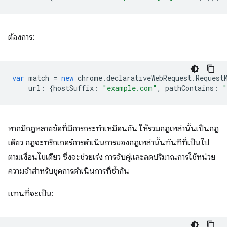
ต้องการ:
var
match
=
new
chrome
.
declarativeWebRequest
.
Request
url
:
{
hostSuffix
:
"example.com"
,
pathContains
:
"
หากมีกฎหลายข้อที่มีการกระทำเหมือนกัน ให้รวมกฎเหล่านั้นเป็นกฎ
เดียว กฎจะทริกเกอร์การดำเนินการของกฎเหล่านั้นทันทีที่เป็นไป
ตามเงื่อนไขเดียว ซึ่งจะช่วยเร่ง การจับคู่และลดปริมาณการใช้หน่วย
ความจำสำหรับชุดการดำเนินการที่ซ้ำกัน
แทนที่จะเป็น: