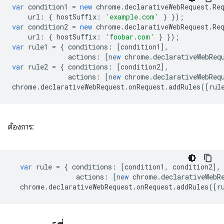
var
condition1
=
new
chrome
.
declarativeWebRequest
.
Re
url
:
{
hostSuffix
:
'example.com'
}
});
var
condition2
=
new
chrome
.
declarativeWebRequest
.
Re
url
:
{
hostSuffix
:
'foobar.com'
}
});
var
rule1
=
{
conditions
:
[
condition1
],
actions
:
[
new
chrome
.
declarativeWebReq
var
rule2
=
{
conditions
:
[
condition2
],
actions
:
[
new
chrome
.
declarativeWebReq
chrome
.
declarativeWebRequest
.
onRequest
.
addRules
([
rul
ต้องการ:
var
rule
=
{
conditions
:
[
condition1
,
condition2
],
actions
:
[
new
chrome
.
declarativeWebR
chrome
.
declarativeWebRequest
.
onRequest
.
addRules
([
r