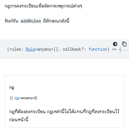
กฎการลงทะเบียนเพื่อจัดการเหตุการณ์ต่างๆ
ฟังก์ชัน
addRules
มีลักษณะดังนี้
(
rules
:
Rule
<anyany>
[],
callback?
:
function
) => {...
กฎ
กฎ
<anyany>[]
กฎที่ต้องลงทะเบียน กฎเหล่านี้ไม่ได้แทนที่กฎที่ลงทะเบียนไว้
ก่อนหน้านี้