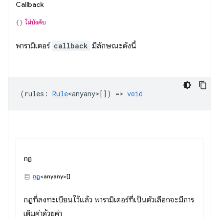
Callback
ไม่บังคับ
พารามิเตอร์
callback
มีลักษณะดังนี้
(
rules
:
Rule
<anyany>
[]) =>
void
กฎ
กฎ
<anyany>[]
กฎที่ลงทะเบียนไว้แล้ว พารามิเตอร์ที่เป็นตัวเลือกจะมีการ
เติมค่าด้วยค่า