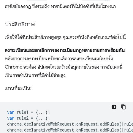
อาร์เรย์ของกฎ ซึ่งรวมถึง พารามิเตอร์ที่ไม่บังคับที่เติมโฆษณา
ประสิทธิภาพ
เพื่อให้ได้รับประสิทธิภาพสูงสุด คุณควรคํานึงถึงหลักเกณฑ์ต่อไปนี้
ลงทะเบียนและยกเลิกการลงทะเบียนกฎหลายรายการพร้อมกัน
หลังจากการลงทะเบียนหรือยกเลิกการลงทะเบียนแต่ละครั้ง
Chrome จะต้อง อัปเดตโครงสร้างข้อมูลภายในของ การอัปเดตนี้
เป็นการดำเนินการที่มีค่าใช้จ่ายสูง
แทนที่จะเป็น:
var
rule1
=
{...};
var
rule2
=
{...};
chrome
.
declarativeWebRequest
.
onRequest
.
addRules
([
rul
chrome
.
declarativeWebRequest
.
onRequest
.
addRules
([
rul