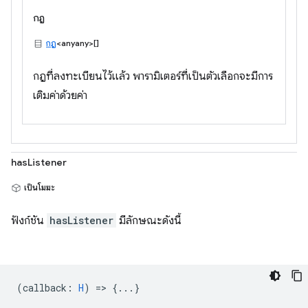
กฎ
กฎ
<anyany>[]
กฎที่ลงทะเบียนไว้แล้ว พารามิเตอร์ที่เป็นตัวเลือกจะมีการ
เติมค่าด้วยค่า
hasListener
เป็นโมฆะ
ฟังก์ชัน
hasListener
มีลักษณะดังนี้
(
callback
:
H
) => {...}