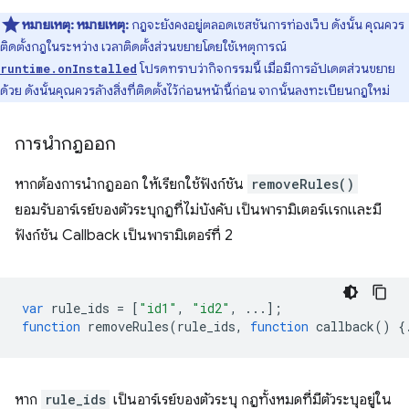
หมายเหตุ:
หมายเหตุ:
กฎจะยังคงอยู่ตลอดเซสชันการท่องเว็บ ดังนั้น คุณควร
ติดตั้งกฎในระหว่าง เวลาติดตั้งส่วนขยายโดยใช้เหตุการณ์
โปรดทราบว่ากิจกรรมนี้ เมื่อมีการอัปเดตส่วนขยาย
runtime.onInstalled
ด้วย ดังนั้นคุณควรล้างสิ่งที่ติดตั้งไว้ก่อนหน้านี้ก่อน จากนั้นลงทะเบียนกฎใหม่
การนำกฎออก
หากต้องการนำกฎออก ให้เรียกใช้ฟังก์ชัน
removeRules()
ยอมรับอาร์เรย์ของตัวระบุกฎที่ไม่บังคับ เป็นพารามิเตอร์แรกและมี
ฟังก์ชัน Callback เป็นพารามิเตอร์ที่ 2
var
rule_ids
=
[
"id1"
,
"id2"
,
...];
function
removeRules
(
rule_ids
,
function
callback
()
{
หาก
rule_ids
เป็นอาร์เรย์ของตัวระบุ กฎทั้งหมดที่มีตัวระบุอยู่ใน