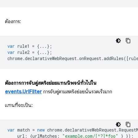
ต้องการ:
var
rule1
=
{...};
var
rule2
=
{...};
chrome
.
declarativeWebRequest
.
onRequest
.
addRules
([
rul
ต้องการการจับคู่สตริงย่อยแทนนิพจน์ทั่วไปใน
events.UrlFilter
การจับคู่ตามสตริงย่อยนั้นรวดเร็วมาก
แทนที่จะเป็น:
var
match
=
new
chrome
.
declarativeWebRequest
.
Request
url
:
{
urlMatches
:
"example.com/[^?]*foo"
}
});