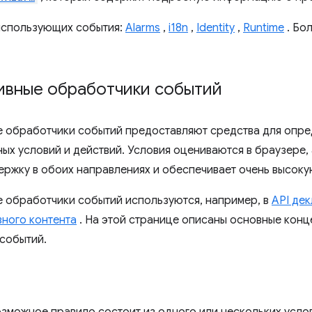
использующих события:
Alarms
,
i18n
,
Identity
,
Runtime
. Бо
ивные обработчики событий
 обработчики событий предоставляют средства для опре
ых условий и действий. Условия оцениваются в браузере, а
ержку в обоих направлениях и обеспечивает очень высоку
 обработчики событий используются, например, в
API де
вного контента
. На этой странице описаны основные конц
событий.