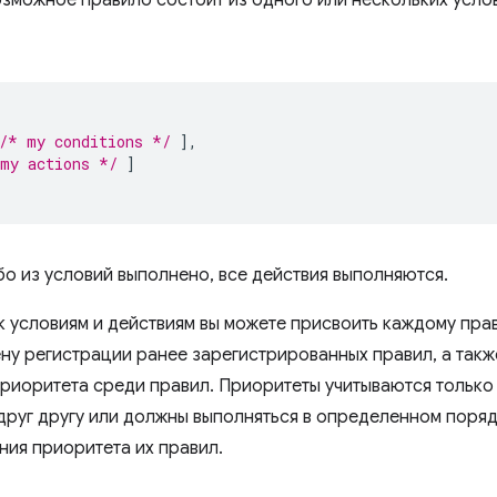
зможное правило состоит из одного или нескольких услов
/* my conditions */
],
my actions */
]
бо из условий выполнено, все действия выполняются.
к условиям и действиям вы можете присвоить каждому пра
ну регистрации ранее зарегистрированных правил, а такж
риоритета среди правил. Приоритеты учитываются только 
друг другу или должны выполняться в определенном поряд
ния приоритета их правил.