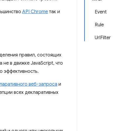
льшинство
API Chrome
так и
Event
Rule
UrlFilter
деления правил, состоящих
 не в движке JavaScript, что
ю эффективность.
кларативного веб-запроса
и
епции всех декларативных