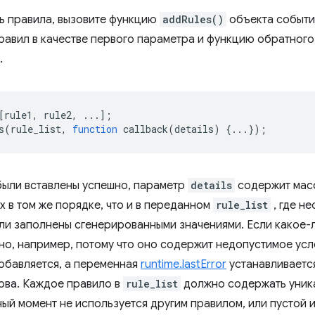
ь правила, вызовите функцию
addRules()
объекта событи
равил в качестве первого параметра и функцию обратного
.
[
rule1
,
rule2
,
...];
s
(
rule_list
,
function
callback
(
details
)
{...});
были вставлены успешно, параметр
details
содержит масс
 в том же порядке, что и в переданном
rule_list
, где н
и заполнены сгенерированными значениями. Если какое-
но, например, потому что оно содержит недопустимое усл
добавляется, а переменная
runtime.lastError
устанавливаетс
ова. Каждое правило в
rule_list
должно содержать уник
ный момент не используется другим правилом, или пустой 