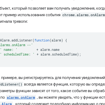
бъект, который позволяет вам получать уведомления, когд
от пример использования события
chrome.alarms.onAlarm
игнала тревоги:
nAlarm
.
addListener
(
function
(
alarm
)
{
alarms.onAlarm --'
' name: '
+
alarm
.
name
' scheduledTime: '
+
alarm
.
scheduledTime
);
в примере, вы регистрируетесь для получения уведомлен
ddListener()
всегда является функция, которую вы опред
араметры функции зависят от того, какое событие вы обра
 по
alarms.onAlarm
, вы можете увидеть, что у функции е
.Alarm
, который содержит подробную информацию о про