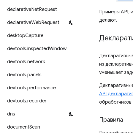
declarative
Net
Request
Примеры API, 
делают.
declarative
Web
Request
desktop
Capture
Декларат
devtools
.
inspected
Window
Декларативные
devtools
.
network
из декларативн
уменьшает зад
devtools
.
panels
Декларативные
devtools
.
performance
API декларати
devtools
.
recorder
обработчиков 
dns
Правила
document
Scan