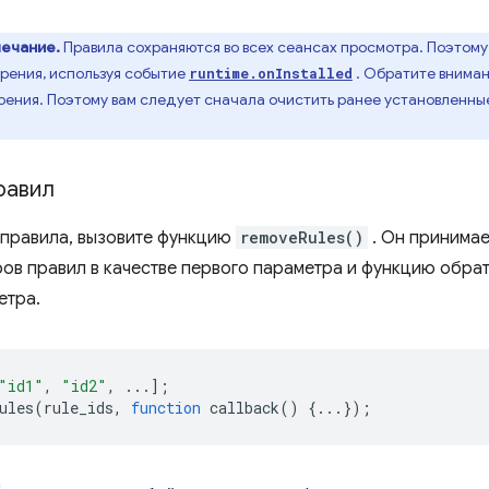
ечание.
Правила сохраняются во всех сеансах просмотра. Поэтому
рения, используя событие
. Обратите вниман
runtime.onInstalled
ения. Поэтому вам следует сначала очистить ранее установленные
равил
 правила, вызовите функцию
removeRules()
. Он принимае
ов правил в качестве первого параметра и функцию обрат
етра.
"id1"
,
"id2"
,
...];
ules
(
rule_ids
,
function
callback
()
{...});