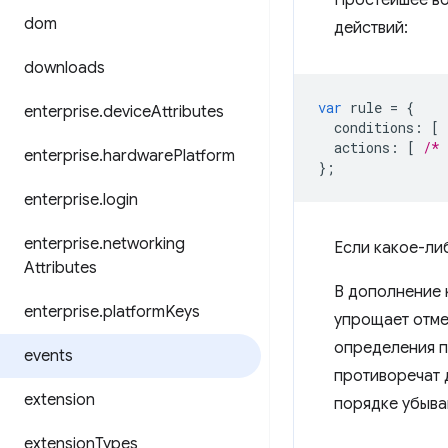
Простейшее во
dom
действий:
downloads
var
rule
=
{
enterprise
.
device
Attributes
conditions
:
[
actions
:
[
/* 
enterprise
.
hardware
Platform
};
enterprise
.
login
enterprise
.
networking
Если какое-ли
Attributes
В дополнение 
enterprise
.
platform
Keys
упрощает отме
определения п
events
противоречат 
extension
порядке убыва
extension
Types