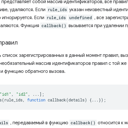
представляет собой массив идентификаторов, все прави
сиве, удаляются. Если
rule_ids
указан неизвестный иденти
 игнорируется. Если
rule_ids
undefined
, все зарегист
даляются. Функция
callback()
вызывается при удалении п
правил
ь список зарегистрированных в данный момент правил, в
необязательный массив идентификаторов правил с той же 
 и функцию обратного вызова.
"id1"
,
"id2"
,
...];
s
(
rule_ids
,
function
callback
(
details
)
{...});
ails
, передаваемый в функцию
callback()
относится к м