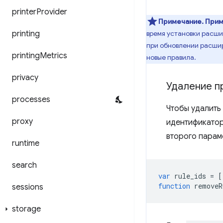
printer
Provider
Примечание.
Прим
printing
время установки расши
при обновлении расшир
printing
Metrics
новые правила.
privacy
Удаление п
processes
Чтобы удалить
proxy
идентификатор
второго парам
runtime
search
var
rule_ids
=
[
function
removeR
sessions
storage