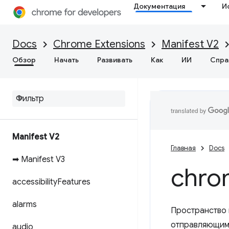
Документация
И
Docs
Chrome Extensions
Manifest V2
Обзор
Начать
Развивать
Как
ИИ
Спра
Manifest V2
Главная
Docs
➡ Manifest V3
chro
accessibility
Features
alarms
Пространство
отправляющими
audio