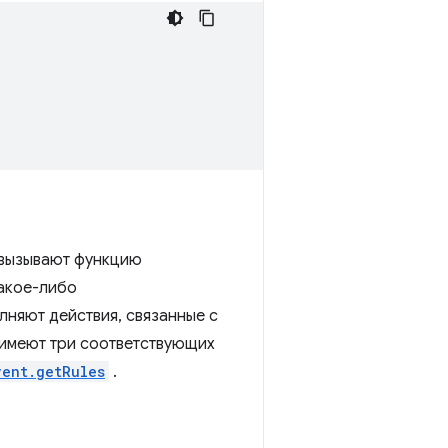
 вызывают функцию
какое-либо
лняют действия, связанные с
 имеют три соответствующих
vent.getRules
.