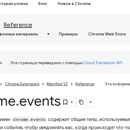
стории успеха
Блог
Новое в Chrome
Reference
вочные материалы
Примеры
Chrome Web Store
Эта страница переведена с помощью
Cloud Translation API
.
Chrome Extensions
Manifest V2
Reference
Эта информац
me
.
events
 имен
chrome.events
содержит общие типы, используемые
 события, чтобы уведомлять вас, когда происходит что-то