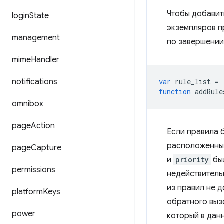
Чтобы добавит
login
State
экземпляров п
management
по завершении
mime
Handler
notifications
var
rule_list
=
function
addRule
omnibox
page
Action
Если правила 
расположенных
page
Capture
и
priority
был
permissions
недействитель
из правил не 
platform
Keys
обратного выз
power
который в дан