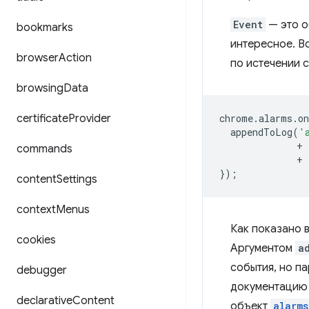
Event
— это о
bookmarks
интересное. В
browser
Action
по истечении с
browsing
Data
certificate
Provider
chrome
.
alarms
.
o
appendToLog
(
'
+
commands
+
});
content
Settings
context
Menus
Как показано 
cookies
Аргументом
a
события, но п
debugger
документацию
declarative
Content
объект
alarms