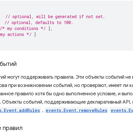
,
// optional, will be generated if not set.
// optional, defaults to 100.
/* my conditions */
],
my actions */
]
бытий
ий могут поддерживать правила. Эти объекты событий не
ова при возникновении событий, но проверяют, имеет ли 
анное правило хотя бы одно выполненное условие, и выпо
. Объекты событий, поддерживающие декларативный API,
s.Event.addRules
,
events.Event.removeRules
events.E
 правил