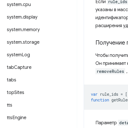
Если
rule_ids
system
.
cpu
указаны в мас
system
.
display
идентификатор
расширения у
system
.
memory
Получение 
system
.
storage
system
Log
Чтобы получит
Он принимает 
tab
Capture
removeRules
,
tabs
top
Sites
var
rule_ids
=
[
function
getRule
tts
tts
Engine
Параметр
det