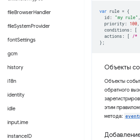
var
rule
=
{
file
Browser
Handler
id
:
"my rule"
priority
:
100
,
file
System
Provider
conditions
:
[
actions
:
[
/* 
font
Settings
};
gcm
Объекты со
history
i18n
Объекты событ
обратного выз
identity
зарегистриров
этим правилом
idle
метода:
event
input
.
ime
Добавление
instance
ID