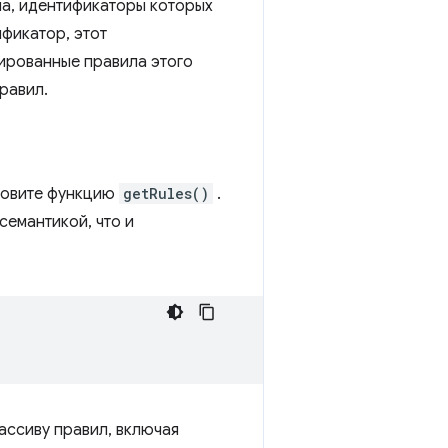
ла, идентификаторы которых
фикатор, этот
рированные правила этого
равил.
ызовите функцию
getRules()
.
семантикой, что и
ассиву правил, включая