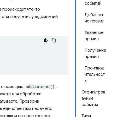
событий
а происходит что-то
Добавлен
для получения уведомлений
ие правил
Удаление
правил
Получение
правил
Производ
ительност
ь
ий с помощью
addListener()
.
Отфильтров
еляете для обработки
анные
батываете. Проверив
события
сть единственный параметр:
шедшем сигнале тревоги.
Типы