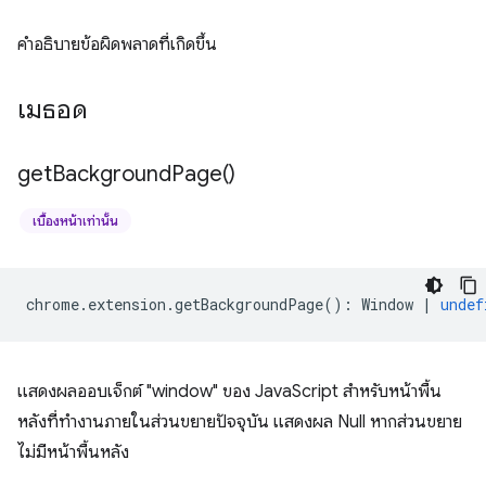
คำอธิบายข้อผิดพลาดที่เกิดขึ้น
เมธอด
get
Background
Page(
)
เบื้องหน้าเท่านั้น
chrome
.
extension
.
getBackgroundPage
()
:
Window
|
undef
แสดงผลออบเจ็กต์ "window" ของ JavaScript สำหรับหน้าพื้น
หลังที่ทำงานภายในส่วนขยายปัจจุบัน แสดงผล Null หากส่วนขยาย
ไม่มีหน้าพื้นหลัง