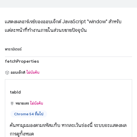
แสดงผลอาร์เรย์ของออบเจ็กต์ JavaScript "window" สำหรับ
แต่ละหน้าที่ทํางานภายในส่วนขยายปัจจุบัน
พารามิเตอร์
fetchProperties
ออบเจ็กต์
ไม่บังคับ
tabId
หมายเลข
ไม่บังคับ
Chrome 54 ขึ้นไป
ค้นหามุมมองตามรหัสแท็บ หากละเว้นช่องนี้ ระบบจะแสดงผล
การดูทั้งหมด