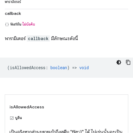
พารามิเตอร์
callback
ฟังก์ชัน
ไม่บังคับ
พารามิเตอร์
callback
มีลักษณะดังนี้
(
isAllowedAccess
:
boolean
) =>
void
isAllowedAccess
บูลีน
เป็นจริงหากส่วนขยายเข้าถึงสคีม "file://" ได้ ไม่เช่นนั้นจะเป็น