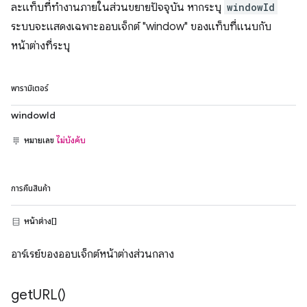
ละแท็บที่ทำงานภายในส่วนขยายปัจจุบัน หากระบุ
windowId
ระบบจะแสดงเฉพาะออบเจ็กต์ "window" ของแท็บที่แนบกับ
หน้าต่างที่ระบุ
พารามิเตอร์
windowId
หมายเลข
ไม่บังคับ
การคืนสินค้า
หน้าต่าง[]
อาร์เรย์ของออบเจ็กต์หน้าต่างส่วนกลาง
get
URL(
)