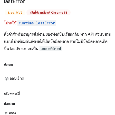
last
Error
&leq; MV2
เลิกใช้งานตั้งแต่ Chrome 58
โปรดใช้
runtime.lastError
ตั้งค่าสำหรับอายุการใช้งานของฟังก์ชันเรียกกลับ หาก API ส่วนขยาย
แบบไม่พร้อมกันส่งผลให้เกิดข้อผิดพลาด หากไม่มีข้อผิดพลาดเกิด
ขึ้น lastError จะเป็น
undefined
ประเภท
ออบเจ็กต์
พร็อพเพอร์ตี้
ข้อความ
สตริง