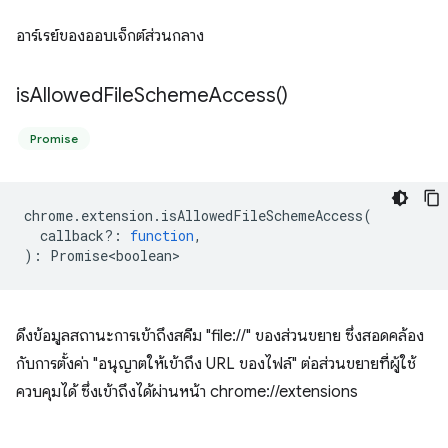
อาร์เรย์ของออบเจ็กต์ส่วนกลาง
is
Allowed
File
Scheme
Access(
)
Promise
chrome
.
extension
.
isAllowedFileSchemeAccess
(
callback?
:
function
,
)
:
Promise<boolean>
ดึงข้อมูลสถานะการเข้าถึงสคีม "file://" ของส่วนขยาย ซึ่งสอดคล้อง
กับการตั้งค่า "อนุญาตให้เข้าถึง URL ของไฟล์" ต่อส่วนขยายที่ผู้ใช้
ควบคุมได้ ซึ่งเข้าถึงได้ผ่านหน้า chrome://extensions