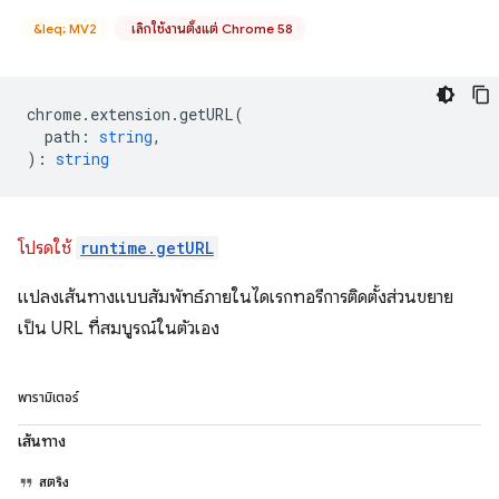
&leq; MV2
เลิกใช้งานตั้งแต่ Chrome 58
chrome
.
extension
.
getURL
(
path
:
string
,
)
:
string
โปรดใช้
runtime.getURL
แปลงเส้นทางแบบสัมพัทธ์ภายในไดเรกทอรีการติดตั้งส่วนขยาย
เป็น URL ที่สมบูรณ์ในตัวเอง
พารามิเตอร์
เส้นทาง
สตริง