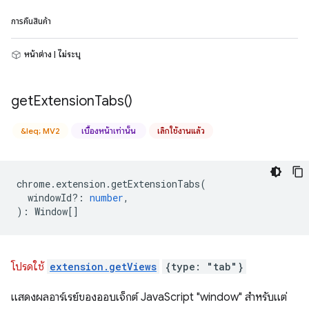
การคืนสินค้า
หน้าต่าง | ไม่ระบุ
get
Extension
Tabs(
)
&leq; MV2
เบื้องหน้าเท่านั้น
เลิกใช้งานแล้ว
chrome
.
extension
.
getExtensionTabs
(
windowId?
:
number
,
)
:
Window
[]
โปรดใช้
extension.getViews
{type: "tab"}
แสดงผลอาร์เรย์ของออบเจ็กต์ JavaScript "window" สำหรับแต่