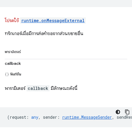
โปรดใช้
runtime.onMessageExternal
ทริกเกอร์เมื่อมีการส่งคำขอจากส่วนขยายอื่น
พารามิเตอร์
callback
ฟังก์ชัน
พารามิเตอร์
callback
มีลักษณะดังนี้
(
request
:
any
,
sender
:
runtime.MessageSender
,
sendRe