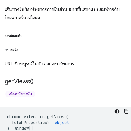
เส้นทางไปยังทรัพยากรภายในส่วนขยายที่แสดงแบบสัมพัทธ์กับ
ไดเรกทอรีการติดตั้ง
การคืนสินค้า
สตริง
URL ที่สมบูรณ์ในตัวเองของทรัพยากร
get
Views(
)
เบื้องหน้าเท่านั้น
chrome
.
extension
.
getViews
(
fetchProperties?
:
object
,
)
:
Window
[]